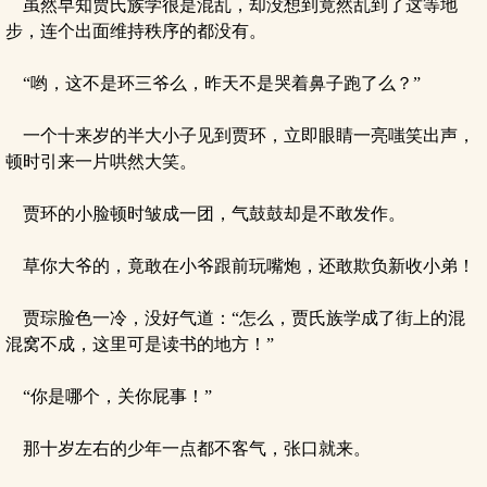
虽然早知贾氏族学很是混乱，却没想到竟然乱到了这等地
步，连个出面维持秩序的都没有。
“哟，这不是环三爷么，昨天不是哭着鼻子跑了么？”
一个十来岁的半大小子见到贾环，立即眼睛一亮嗤笑出声，
顿时引来一片哄然大笑。
贾环的小脸顿时皱成一团，气鼓鼓却是不敢发作。
草你大爷的，竟敢在小爷跟前玩嘴炮，还敢欺负新收小弟！
贾琮脸色一冷，没好气道：“怎么，贾氏族学成了街上的混
混窝不成，这里可是读书的地方！”
“你是哪个，关你屁事！”
那十岁左右的少年一点都不客气，张口就来。