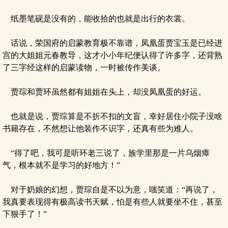
纸墨笔砚是没有的，能收拾的也就是出行的衣裳。
话说，荣国府的启蒙教育极不靠谱，凤凰蛋贾宝玉是已经进
宫的大姐姐元春教导，这才小小年纪便认得了许多字，还背熟
了三字经这样的启蒙读物，一时被传作美谈。
贾琮和贾环虽然都有姐姐在头上，却没凤凰蛋的好运。
也就是说，贾琮算是不折不扣的文盲，幸好居住小院子没啥
书籍存在，不然想让他装作不识字，还真有些为难人。
“得了吧，我可是听环老三说了，族学里那是一片乌烟瘴
气，根本就不是学习的好地方！”
对于奶娘的幻想，贾琮自是不以为意，嗤笑道：“再说了，
我真要表现得有极高读书天赋，怕是有些人就要坐不住，甚至
下狠手了！”