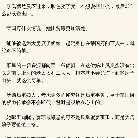
李氏猛然反应过来，脸色变了变，本想说些什么，最后却什
么都没说出口。
荣国府什么情况，她比贾琮更加清楚。
能够被选为大房庶子奶娘，起码身份在荣国府的下人中，就
绝对不简单。
府里的一切资源都向宝二爷倾斜，在这位嫡出凤凰蛋没有出
头之前，上头的老太太和二太太，根本就不会允许下面的庶子
出头，就这么简单。
所谓后宅妇人，考虑更多的终究还是后宅事务，至于荣国府
的权力传承会不会断代，暂时是没放在心上的。
她哪里知晓，贾琮最顾忌的可不是凤凰蛋贾宝玉，而是大房
嫡子贾链链二爷。