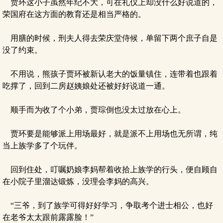
贾环这小子虽然年纪不大，可在礼仪上却没什么好说道的，
荣国府在这方面的教育还是相当严格的。
用膳的时候，刑夫人得去荣庆堂侍候，单留下两个庶子自是
没了约束。
不用说，熊孩子贾环被新认老大的饭量镇住，连带着也跟着
吃撑了，回到二房赵姨娘处还被好好说道一通。
顺手而为收了个小弟，贾琮倒也没太过放在心上。
贾环要是能够派上用场最好，就是派不上用场也无所谓，纯
当上族学多了个玩伴。
回到住处，叮嘱奶娘李妈帮着收拾上族学的行头，便自顾自
在小院子里溜达锻炼，没理会李妈的高兴。
“三爷，到了族学可得好好学习，争取考个进士相公，也好
在老爷太太跟前露露脸！”