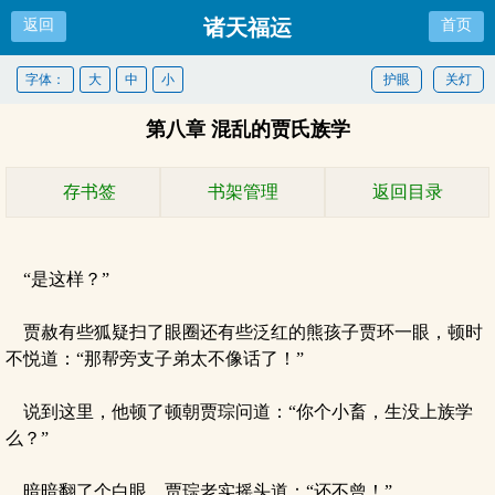
诸天福运
返回
首页
字体：
大
中
小
护眼
关灯
第八章 混乱的贾氏族学
存书签
书架管理
返回目录
“是这样？”
贾赦有些狐疑扫了眼圈还有些泛红的熊孩子贾环一眼，顿时
不悦道：“那帮旁支子弟太不像话了！”
说到这里，他顿了顿朝贾琮问道：“你个小畜，生没上族学
么？”
暗暗翻了个白眼，贾琮老实摇头道：“还不曾！”