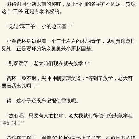
懒得询问小厮以前的称呼，反正他们的名字并不固定，贾琮
这个‘三爷’还是有取名权的。
“见过‘琮三爷’，小的赵国基！”
小弟贾环身边跟着一个二十左右的木讷青年，见到贾琮急忙
见礼，正是贾环的嫡亲舅舅兼小厮赵国基。
“别废话了，老大咱们现在就去族学！”
贾环一脸不耐，兴冲冲朝贾琮笑道：“等到了族学，老大可
要替我出头啊！”
得，这小子还没忘记报仇雪恨呢。
“放心吧，只要有人敢挑衅，老大我就打得他们抱头鼠窜哇
哇乱叫！”
贾琮摆了摆手，跟着兴冲冲的贾环上了马车，在赵国基的稳