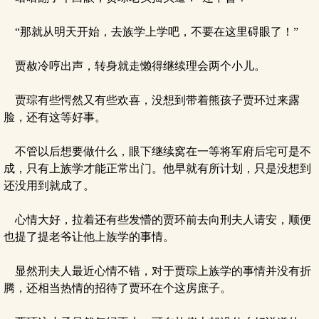
“那就从明天开始，去族学上学吧，不要在这里碍眼了！”
贾赦冷哼出声，转身就走懒得继续理会两个小儿。
贾琮有些愕然又有些欢喜，没想到带着熊孩子贾环过来露
脸，还有这等好事。
不管以后想要做什么，眼下继续窝在一等将军府后宅可是不
成，只有上族学才能正常出门。他早就有所计划，只是没想到
还没用到就成了。
心情大好，拉着还有些发懵的贾环前去向刑夫人请安，顺便
也提了提老爷让他上族学的事情。
显然刑夫人最近心情不错，对于贾琮上族学的事情并没有折
腾，还相当热情的招待了贾环在个这房庶子。