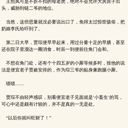
王熙凤可是不折不扣的母老虎，绝对不会允许大房庶子出
头，威胁到链二爷的地位。
当然，这些思量就没必要说出口了，免得太过惊世骇俗，把
奶娘李氏给吓到了。
第二日大早，贾琮便早早起来，用过分量十足的早膳，甚至
还在院子里溜达一圈消食，时辰一到便前往角门会和。
不想在角门处，还有个十四五岁的小厮等候多时，按他的说
法是便宜老子贾赦安排的，作为琮三爷的贴身兼跑腿小厮。
啧啧……
贾琮不由轻声感叹，别看便宜老子见面就是‘小畜生’的骂，
可心中还是颇有计较的，并不是真的一无是处。
“以后你就叫旺财了！”