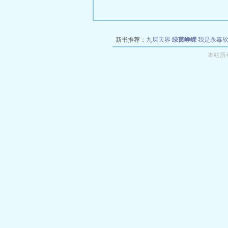
新书推荐：
九层天界
绿茵峥嵘
我是杀毒
空城
战争天堂
混元道纪
教练万岁
都市全
本站所