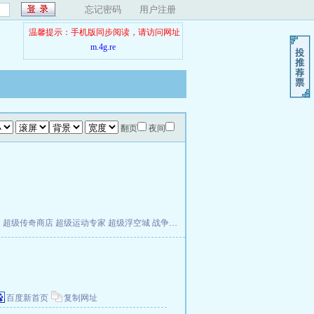
忘记密码
用户注册
温馨提示：手机版同步阅读，请访问网址
m.4g.re
翻页
夜间
夫
超级传奇商店
超级运动专家
超级浮空城
战争天堂
混元道纪
教练万岁
都市全能巨星
百度新首页
复制网址