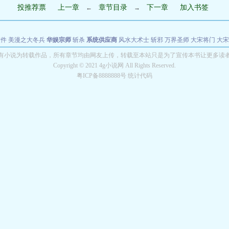
投推荐票
上一章
章节目录
下一章
加入书签
←
→
软件
美漫之大冬兵
华娱宗师
斩杀
系统供应商
风水大术士
斩邪
万界圣师
大宋将门
大宋
能巨星
绝对交易
全职武神
位面复制大师
华娱特效大亨
原始大厨王
怪物聊天群
某美漫
有小说为转载作品，所有章节均由网友上传，转载至本站只是为了宣传本书让更多读
Copyright © 2021 4g小说网 All Rights Reserved.
长别打脸
粤ICP备8888888号 统计代码