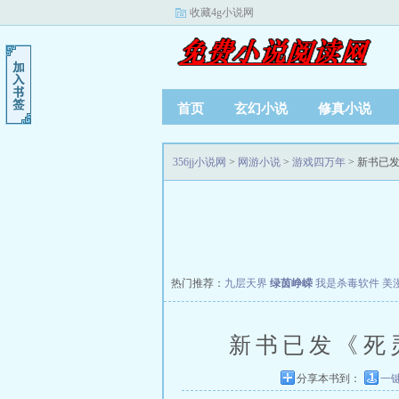
收藏4g小说网
首页
玄幻小说
修真小说
356jj小说网
>
网游小说
>
游戏四万年
> 新书已
热门推荐：
九层天界
绿茵峥嵘
我是杀毒软件
美
新书已发《死
分享本书到：
一