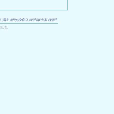
好屠夫
超级传奇商店
超级运动专家
超级浮
的特工
我夺舍了魔皇
都市极品医仙
九天
酋
者欣赏。