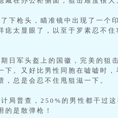
隐藏在办公柜侧面，狙击难度很大
下枪头，瞄准镜中出现了一个印
祥痣太显眼了，以至于罗素忍不住
日军头盔上的国徽，完美的狙击
一下。又好比男性同胞在嘘嘘时，
渍，总是会忍不住甩狙滋一下。
局普查，250%的男性都干过这
用的是散弹枪！