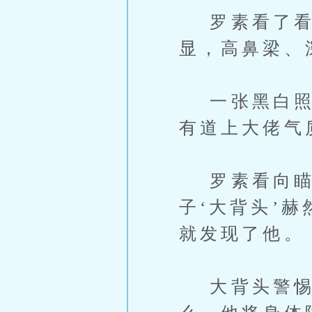
罗素看了看
显，高鼻梁、
一张黑白照片
有道上大佬气
罗素看向瞄
子‘大背头’
就发现了他。
大背头警惕心