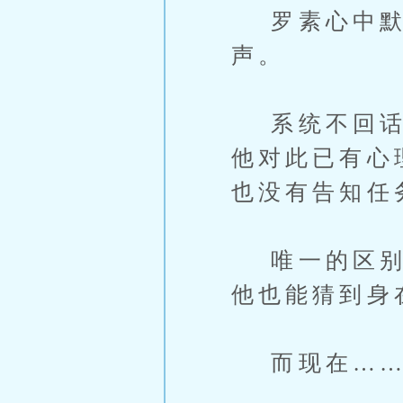
罗素心中默默
声。
系统不回话，
他对此已有心
也没有告知任
唯一的区别是
他也能猜到身
而现在…