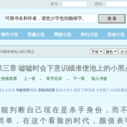
账号：
密码：
搜 索
都市小说
穿越小说
网游小说
科幻小说
其他小说
意识瞄准便池上的小黑点
第三章 嘘嘘时会下意识瞄准便池上的小黑
投推荐票
上一章
章节目录
下一章
加入书签
←
→
漫之大冬兵
华娱宗师
斩杀
系统供应商
风水大术士
斩邪
万界圣师
大宋将门
大宋好屠
判断自己现在是杀手身份，而不
简单，在这个看脸的时代，颜值表