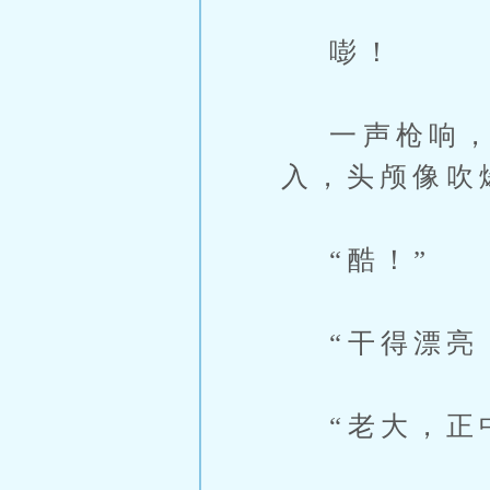
嘭！
一声枪响，
入，头颅像吹
“酷！”
“干得漂亮
“老大，正中