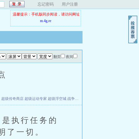
忘记密码
用户注册
温馨提示：手机版同步阅读，请访问网址
m.4g.re
翻页
夜间
点
夫
超级传奇商店
超级运动专家
超级浮空城
战争天堂
混元道纪
教练万岁
都市全能巨星
是执行任务的
明了一切。