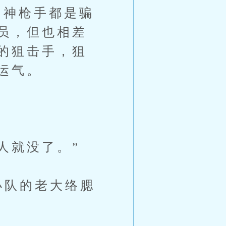
神枪手都是骗
员，但也相差
的狙击手，狙
运气。
人就没了。”
小队的老大络腮