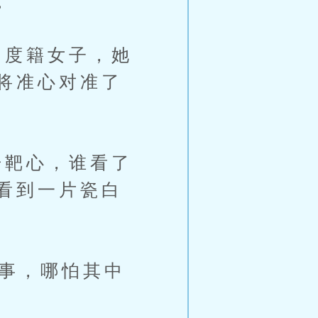
。
度籍女子，她
将准心对准了
靶心，谁看了
看到一片瓷白
事，哪怕其中