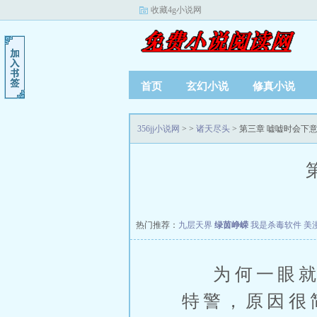
收藏4g小说网
首页
玄幻小说
修真小说
356jj小说网
>
>
诸天尽头
> 第三章 嘘嘘时会下
热门推荐：
九层天界
绿茵峥嵘
我是杀毒软件
美
为何一眼就能
特警，原因很