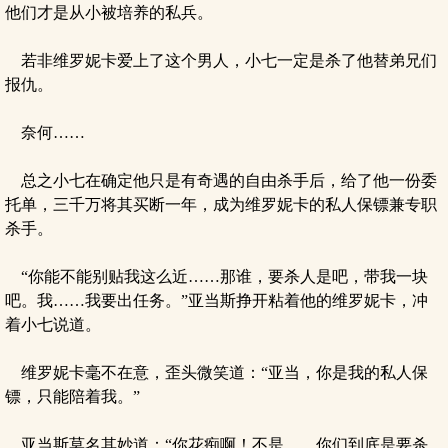
他们才是从小被培养的私兵。
若非维罗妮卡爱上了这个男人，小七一定是杀了他替弟兄们
报仇。
奈何……
总之小七在确定他只是有奇遇的自由杀手后，给了他一份委
托单，三千万将其买断一年，成为维罗妮卡的私人保镖兼专职
杀手。
“你能不能别贴我这么近……那谁，要杀人是吧，带我一块
吧。我……我要出任务。”亚当斯挣开粘着他的维罗妮卡，冲
着小七说道。
维罗妮卡毫不在意，歪头微笑道：“亚当，你是我的私人保
镖，只能陪着我。”
亚当斯莫名其妙道：“你花痴啊！不是……你们到底是要杀