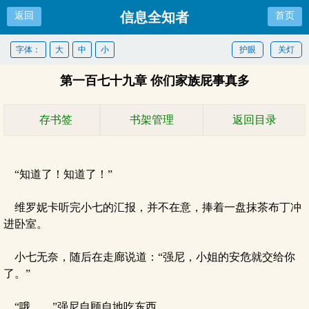
信息全知者
返回
首页
字体：
大
中
小
护眼
关灯
第一百七十九章 你们家族屁事真多
存书签
书架管理
返回目录
“知道了！知道了！”
维罗妮卡听完小七的汇报，并不在意，捧着一盘抹茶布丁冲
进卧室。
小七无奈，随后在走廊说道：“强尼，小姐的安危就交给你
了。”
“哦……”强尼自顾自地吃东西。