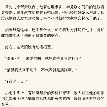
首先九个帮派联合，他有心理准备，毕竟刚才门口的这波诡
异袭击，很显然在给猫眼石招仇恨。他已经想好怎么澄清，却
没想到敌人发力这么快，半个小时就把大家联合起来干他了。
如果只是这样，还不算什么，却不料对方打蛇打七寸，竟如
此精准地灭了他两个最重要的据点。
好在，这依旧没有动摇根基。
“暗杀不行，来硬的啊，就凭这些臭鱼烂虾？”
“猫眼石从来不动手，不代表就是病猫啊。”
“行行行……”
小七手头上，有所有帮派的资料和罪证，敌人知道他的帮派
据点部署？他也知道包括路易斯家族在内，底特律所有帮派的
名单。