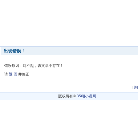
出现错误！
错误原因：对不起，该文章不存在！
请
返 回
并修正
[
关
版权所有©
356jj小说网