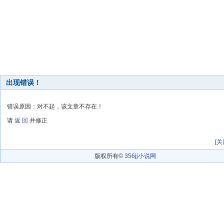
出现错误！
错误原因：对不起，该文章不存在！
请
返 回
并修正
[
关
版权所有©
356jj小说网