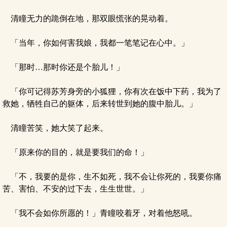
清瞳无力的跪倒在地，那双眼慌张的晃动着。
「当年，你如何害我娘，我都一笔笔记在心中。」
「那时…那时你还是个胎儿！」
「你可记得苏芳身旁的小狐狸，你有次在饭中下药，我为了
救她，牺牲自己的躯体，后来转世到她的腹中胎儿。」
清瞳苦笑，她大笑了起来。
「原来你的目的，就是要我们的命！」
「不，我要的是你，生不如死，我不会让你死的，我要你痛
苦、害怕、不安的过下去，生生世世。」
「我不会如你所愿的！」青瞳咬着牙，对着他怒吼。