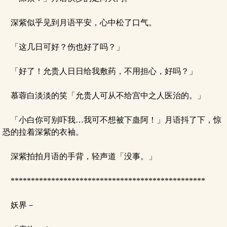
深紫似乎见到月语平安，心中松了口气。
「这几日可好？伤也好了吗？」
「好了！允贵人日日给我敷药，不用担心，好吗？」
慕蓉白淡淡的笑「允贵人可从不给宫中之人医治的。」
「小白你可别吓我…我可不想被下蛊阿！」月语抖了下，惊
恐的拉着深紫的衣袖。
深紫拍拍月语的手背，轻声道「没事。」
************************************************
妖界－