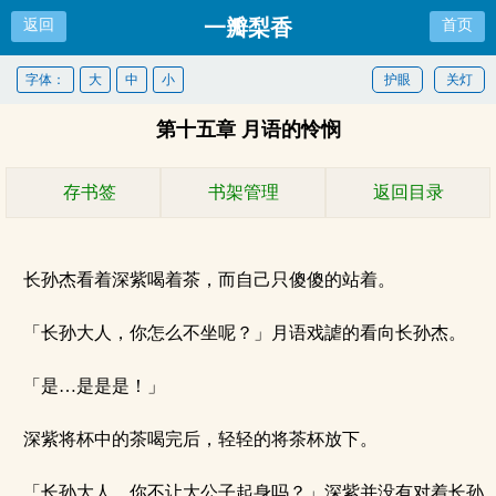
一瓣梨香
返回
首页
字体：
大
中
小
护眼
关灯
第十五章 月语的怜悯
存书签
书架管理
返回目录
长孙杰看着深紫喝着茶，而自己只傻傻的站着。
「长孙大人，你怎么不坐呢？」月语戏謔的看向长孙杰。
「是…是是是！」
深紫将杯中的茶喝完后，轻轻的将茶杯放下。
「长孙大人，你不让大公子起身吗？」深紫并没有对着长孙