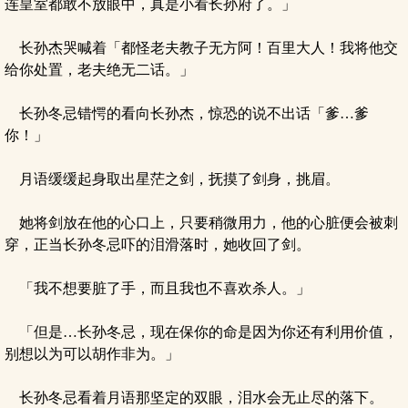
连皇室都敢不放眼中，真是小看长孙府了。」
长孙杰哭喊着「都怪老夫教子无方阿！百里大人！我将他交
给你处置，老夫绝无二话。」
长孙冬忌错愕的看向长孙杰，惊恐的说不出话「爹…爹
你！」
月语缓缓起身取出星茫之剑，抚摸了剑身，挑眉。
她将剑放在他的心口上，只要稍微用力，他的心脏便会被刺
穿，正当长孙冬忌吓的泪滑落时，她收回了剑。
「我不想要脏了手，而且我也不喜欢杀人。」
「但是…长孙冬忌，现在保你的命是因为你还有利用价值，
别想以为可以胡作非为。」
长孙冬忌看着月语那坚定的双眼，泪水会无止尽的落下。