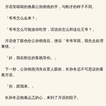
月语笑嘻嘻的挽着公孙彻燕的手，与刚才的样子不同。
「爷爷怎么会来？」
「爷爷怎么可能放你吃苦，话说你怎么和这位王爷？」
月语使了眼色给公孙彻燕后，便说「爷爷等我，我先去处理
事情。」
「好，我在附近的客栈等你。」
下一秒，公孙彻燕消失在眾人眼前，长孙冬忌不可思议的看
着月语。
「你，跟我来。」
长孙冬忌抱着忐忑的心，来到了月语的院子。