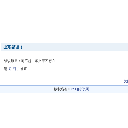
出现错误！
错误原因：对不起，该文章不存在！
请
返 回
并修正
[
关
版权所有©
356jj小说网