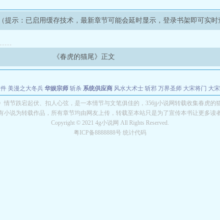
（提示：已启用缓存技术，最新章节可能会延时显示，登录书架即可实时
《春虎的猫尾》正文
软件
美漫之大冬兵
华娱宗师
斩杀
系统供应商
风水大术士
斩邪
万界圣师
大宋将门
大宋
能巨星
绝对交易
全职武神
位面复制大师
华娱特效大亨
原始大厨王
怪物聊天群
某美漫
》情节跌宕起伏、扣人心弦，是一本情节与文笔俱佳的，356jj小说网转载收集春虎的
有小说为转载作品，所有章节均由网友上传，转载至本站只是为了宣传本书让更多读
长别打脸
Copyright © 2021 4g小说网 All Rights Reserved.
粤ICP备8888888号 统计代码