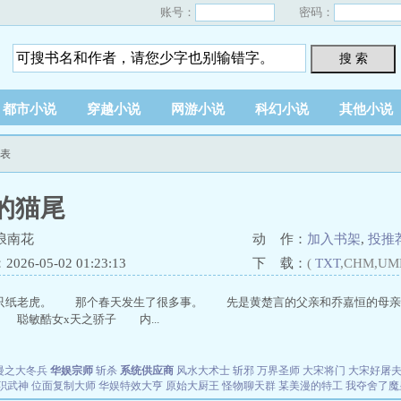
账号：
密码：
搜 索
都市小说
穿越小说
网游小说
科幻小说
其他小说
列表
的猫尾
浪南花
动 作：
加入书架
,
投推
26-05-02 01:23:13
下 载：
(
TXT
,CHM,UM
只纸老虎。 那个春天发生了很多事。 先是黄楚言的父亲和乔嘉恒的母亲
 聪敏酷女x天之骄子 内...
漫之大冬兵
华娱宗师
斩杀
系统供应商
风水大术士
斩邪
万界圣师
大宋将门
大宋好屠
职武神
位面复制大师
华娱特效大亨
原始大厨王
怪物聊天群
某美漫的特工
我夺舍了魔