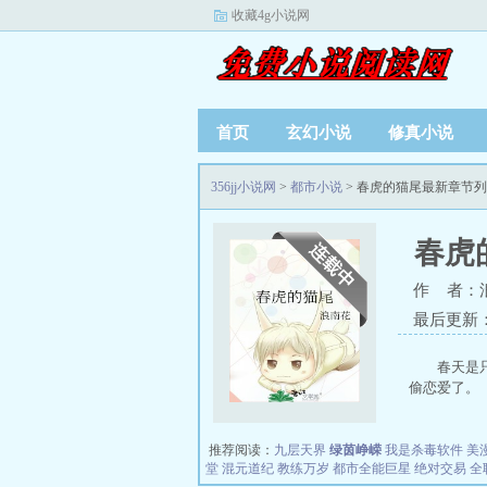
收藏4g小说网
首页
玄幻小说
修真小说
356jj小说网
>
都市小说
> 春虎的猫尾最新章节
春虎
作 者：
最后更新：20
春天是
偷恋爱了。
推荐阅读：
九层天界
绿茵峥嵘
我是杀毒软件
美
堂
混元道纪
教练万岁
都市全能巨星
绝对交易
全