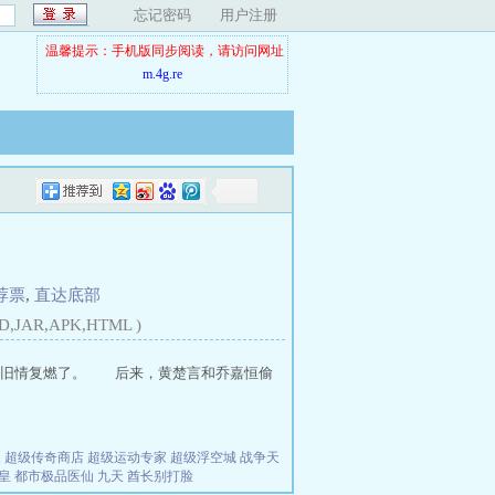
忘记密码
用户注册
温馨提示：手机版同步阅读，请访问网址
m.4g.re
荐票
,
直达底部
D,JAR,APK,HTML )
旧情复燃了。 后来，黄楚言和乔嘉恒偷
夫
超级传奇商店
超级运动专家
超级浮空城
战争天
皇
都市极品医仙
九天
酋长别打脸