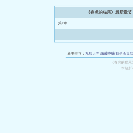
《春虎的猫尾》最新章节
第1章
新书推荐：
九层天界
绿茵峥嵘
我是杀毒
空城
战争天堂
混元道纪
教练万岁
都市全
《春虎的猫尾
本站所