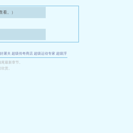
查看。）
好屠夫
超级传奇商店
超级运动专家
超级浮
的特工
我夺舍了魔皇
都市极品医仙
九天
酋
猫尾最新章节。
者欣赏。