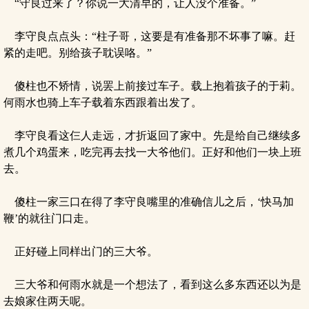
“守良过来了？你说一大清早的，让人没个准备。”
李守良点点头：“柱子哥，这要是有准备那不坏事了嘛。赶
紧的走吧。别给孩子耽误咯。”
傻柱也不矫情，说罢上前接过车子。载上抱着孩子的于莉。
何雨水也骑上车子载着东西跟着出发了。
李守良看这仨人走远，才折返回了家中。先是给自己继续多
煮几个鸡蛋来，吃完再去找一大爷他们。正好和他们一块上班
去。
傻柱一家三口在得了李守良嘴里的准确信儿之后，‘快马加
鞭’的就往门口走。
正好碰上同样出门的三大爷。
三大爷和何雨水就是一个想法了，看到这么多东西还以为是
去娘家住两天呢。