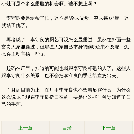
小灶可是个多么露脸的机会啊。谁不想上啊？
李守良要是给帮了忙，这不是‘杀人父母、夺人钱财’嘛。这
就结了仇了。
再者说了，李守良的厨艺可没怎么显露过，虽然在外面一些
富贵人家显露过，但那些人家自己本身‘隐藏’还来不及呢。怎
么会主动宣扬一些呢。
起码在厂里，知道的可能也就跟李守良相熟的人了。这些人
跟李守良什么关系，也不会把李守良的手艺给宣扬出去。
而且到目前为止，在厂里李守良也不想着显露什么。为什么
这么说呢？现在李守良挺自在的。要是让这些厂领导知道了自
己的手艺。
上一章
目录
下一章