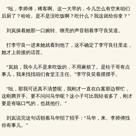
“吆，李师傅，稀客啊。这一大早的，今儿怎么有空来咱们
后厨了？哈哈。是不是没吃饭啊？吃什么？我这就给你拿？”
刘岚操着她那一口婉转、嘹亮的声音朝着李守良笑道。
打李守良一进来她就看到他了，这不确定了李守良往里走，
她才上前接的话茬。
“岚姐，我今儿不是来吃饭的，不用麻烦了。是柱子哥有点
事儿，我来找找咱们食堂王主任。”李守良笑着摆摆手。
“吆，那我可还真不清楚呢，我刚才一直在白案那边帮忙，
这刚腾开手。要不问问马华呢？这小子可比我轻省多了，刚才
要是有喘口气的，也就他行。”
刘岚说完这句话朝着马华招了招手：“马华，来。李师傅找
你有事儿。”