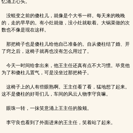
忆涌上心头。
没蜕变之前的傻柱儿，就像是个大爷一样。每天来的晚晚
的，走的早早的。有小灶就做，没小灶就歇着。大锅菜做的次
数也不像是现在这样。
那把椅子也是傻柱儿给他自己准备的。自从傻柱结了婚、开
了窍之后，这椅子就再也没有怎么用过了。
今天一时间给拿出来，他王主任还真有点不大习惯。毕竟他
为了和傻柱儿置气，可是没坐过那把椅子。
这椅子上的人有些眼熟啊。王主任看了看，猛地想了起来。
这不是傻柱的好哥们儿，车间的风云人物李守良嘛。
眼珠一转，一抹笑意涌上王主任的脸颊。
李守良也看到了外面进来的王主任，笑着站了起来。