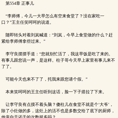
第554章 正事儿
“李师傅，今儿一大早怎么有空来食堂了？没在家吃一
口？”王主任笑呵呵的说道。
随即转头对着刘岚喊道：“刘岚，今早上食堂做的什么？赶
紧给李师傅拿些过来。”
李守良摆摆手道：“您就别忙活了，我这早饭是吃了来的。
有事儿跟您说一声，是这样。柱子哥今天早上家里有事儿来不
了了。
可能今天也来不了了，托我来跟您请个假。”
本来笑呵呵的王主任听到这话，脸一下子搭拉了下来。
让李守良有点摸不着头脑？傻柱儿在食堂不就是个‘大爷’，
除了小灶做的多，这灶上的活不也是多数交给了底下的厨师，
他亲自干还干的次数挺多吗？