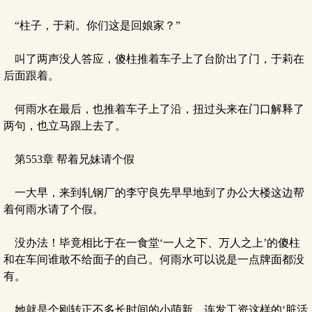
“柱子，于莉。你们这是回娘家？”
叫了两声没人答应，傻柱推着车子上了台阶出了门，于莉在
后面跟着。
何雨水在最后，也推着车子上了沿，扭过头来在门口解释了
两句，也立马跟上去了。
第553章 帮着兄妹请个假
一大早，来到轧钢厂的李守良先早早地到了办公大楼这边帮
着何雨水请了个假。
没办法！毕竟相比于在一食堂‘一人之下、万人之上’的傻柱
和在车间谁敢不给面子的自己。何雨水可以说是一点牌面都没
有。
她就是个刚转正不多长时间的小萌新。连发工资这样的‘脏活