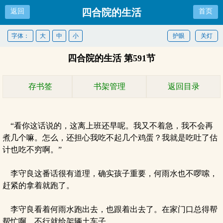
四合院的生活
返回
首页
字体：
大
中
小
护眼
关灯
四合院的生活 第591节
存书签
书架管理
返回目录
“看你这话说的，这离上班还早呢。我又不着急，我不会再
煮几个嘛。怎么，还担心我吃不起几个鸡蛋？我就是吃吐了估
计也吃不穷啊。”
李守良这番话很有道理，确实孩子重要，何雨水也不啰嗦，
赶紧的拿着就跑了。
李守良看着何雨水跑出去，也跟着出去了。在家门口总得帮
帮忙啊。不行就给架辆土车子。