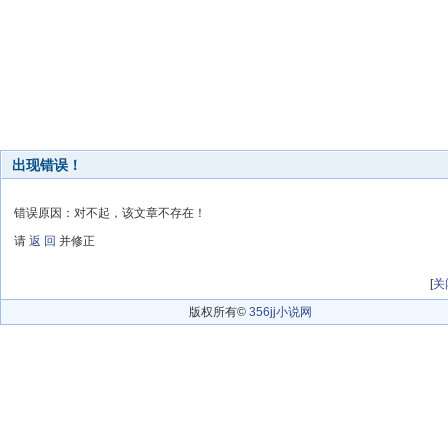
出现错误！
错误原因：对不起，该文章不存在！
请
返 回
并修正
[
关
版权所有©
356jj小说网