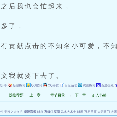
之后我也会忙起来，
多了，
贡献点击的不知名小可爱，不知
文我就要下去了。
键分享
新浪微博
QQ空间
QQ好友
百度贴吧
腾讯微博
百度搜藏
投推荐票
上一章
章节目录
下一章
加入书签
←
→
软件
美漫之大冬兵
华娱宗师
斩杀
系统供应商
风水大术士
斩邪
万界圣师
大宋将门
大宋