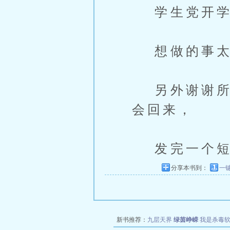
学生党开学
想做的事太
另外谢谢所有
会回来，
发完一个短
分享本书到：
一
新书推荐：
九层天界
绿茵峥嵘
我是杀毒