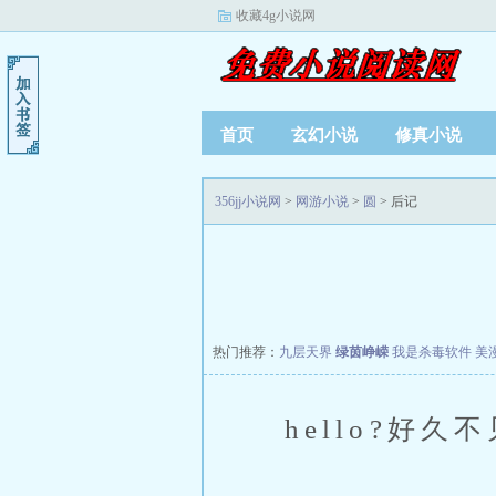
收藏4g小说网
首页
玄幻小说
修真小说
356jj小说网
>
网游小说
>
圆
> 后记
热门推荐：
九层天界
绿茵峥嵘
我是杀毒软件
美
hello?好久