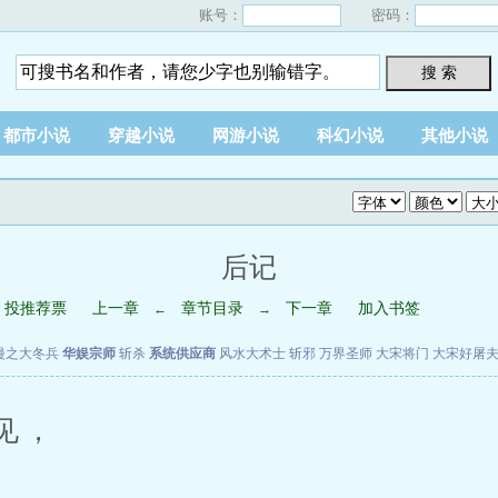
账号：
密码：
搜 索
都市小说
穿越小说
网游小说
科幻小说
其他小说
后记
投推荐票
上一章
章节目录
下一章
加入书签
←
→
漫之大冬兵
华娱宗师
斩杀
系统供应商
风水大术士
斩邪
万界圣师
大宋将门
大宋好屠
不见，