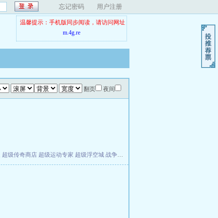
忘记密码
用户注册
温馨提示：手机版同步阅读，请访问网址
m.4g.re
翻页
夜间
夫
超级传奇商店
超级运动专家
超级浮空城
战争天堂
混元道纪
教练万岁
都市全能巨星