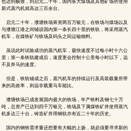
也达到极致，到启元二十年，国内各大煤场及其他矿场所使用
新式蒸汽机就高达三百余台。
启元二十年，濮塘铁场筹资两百万银元，在铁场与煤场以及
与濮塘江港之间铺设国内第一条长四十里的铁轨，将采用蒸汽
机车，在煤铁矿与铁场及码头之间运输物料。
虽说此时试验成功的蒸汽机车，最快速度不过每小时十六公
里；第一条铁轨建成后，速度更会控制十公里每小时以下，远
不及奔马的速度。
但是，铁轨铺成之后，蒸汽机车的持续运行及高装载量所带
来的高效率，则远非载重马车能比。
濮塘铁场已成发展国内最大的铁场，年产铁料及钢七十万
吨，总资产已达到四千万银元，铁场及下属煤铁矿井使用蒸汽
机多达三十台，铸造矿井用钢轨亦有近二十年的历史。
国内的钢铁需求量还想要有大幅的上扬，就必须要寻求新的