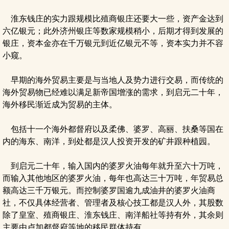
淮东钱庄的实力跟规模比殖商银庄还要大一些，资产金达到
六亿银元；此外济州银庄等数家规模稍小，后期才得到发展的
银庄，资本金亦在千万银元到近亿银元不等，资本实力并不容
小窥。
早期的海外贸易主要是与当地人及势力进行交易，而传统的
海外贸易物已经难以满足新帝国增涨的需求，到启元二十年，
海外移民渐近成为贸易的主体。
包括十一个海外都督府以及柔佛、婆罗、高丽、扶桑等国在
内的海东、南洋，到处都是汉人投资开发的矿井跟种植园。
到启元二十年，输入国内的婆罗火油每年就升至六十万吨，
而输入其他地区的婆罗火油，每年也高达三十万吨，年贸易总
额高达三千万银元。而控制婆罗国逾九成油井的婆罗火油商
社，不仅具体经营者、管理者及核心技工都是汉人外，其股数
除了皇室、殖商银庄、淮东钱庄、南洋船社等持有外，其余则
主要由卢加都督府等地的移民群体持有。