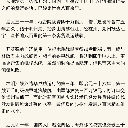
从濮塘第一条线开始，国内十年建设于矿山与江河海港码头
之间的货运铁轨，已经累计有八百余里。
启元三十一年，枢密院拔资四千万银元，着手建设筹备有五
年之久，始于明州港、经萧山跨越钱江、经杭州、湖州抵达江
宁、全长逾八百里的第一条客货混运铁轨。
开花弹的广泛使用，使得木质战船变得越发脆弱，而一艘与
林政君主力战舰尺寸相当的铁甲战舰，将达到四千吨以上。更
高更密集的帆桅系统，虽然能勉强提高航速，但也带来更大的
倾覆风险。
在明江铁路造毕成功运行的第三年，即启元三十六年，第一
艘五千吨级铁甲蒸汽战舰，由军部拨资三百万银元，将订单交
给崇州造船厂，而此时新帝国的火炮技术已经发展后装螺旋线
膛发射圆锥爆炸弹的水平，最优质的步枪也发展八百米精准射
击的水平。
启元四十年，国内人口增涨两亿，海外移民总数也突破三千