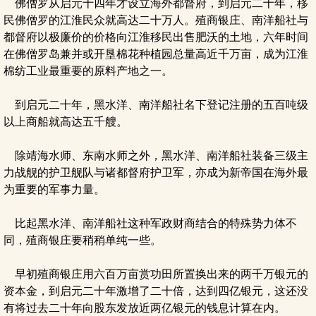
佛僧罗从启元十四年才设立海外都督府，到启元二十年，移
民佛僧罗的江淮民众就高达二十万人。殖商银庄、南洋船社与
都督府以极廉价的价格向江淮移民出售肥沃的土地，六年时间
在佛僧罗岛兼并或开垦棉花种植园总量高近千万亩，成为江淮
棉纺工业最重要的原料产地之一。
到启元二十年，黑水洋、南洋船社名下登记注册的五百吨级
以上商船就高达五千艘。
除靖海水师、东南水师之外，黑水洋、南洋船社装备三级主
力战舰的护卫舰队与诸都督府护卫军，亦成为新帝国在海外最
为重要的军事力量。
比起黑水洋、南洋船社这种军政财商结合的特殊势力体不
同，殖商银庄要稍稍单纯一些。
早初殖商银庄用六百万亩赏功田所置换出来的两千万银元的
资本金，到启元二十年激增了二十倍，达到四亿银元，这还没
有将过去二十年向股东发放近两亿银元的钱息计算在内。