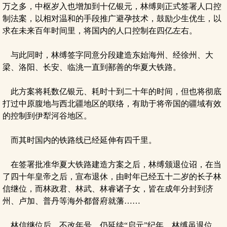
万之多，中枢岁入也增加到十亿银元，林缚则正式签署人口控
制法案，以相对温和的手段推广避孕技术，鼓励少生优生，以
求在未来百年时间里，将国内的人口控制在四亿左右。
与此同时，林缚签字同意分段建造东始海州、经徐州、大
梁、洛阳、长安、临洮一直到鄯善的华夏大铁路。
此方案将耗数亿银元、耗时十到二十年的时间，但也将彻底
打过中原腹地与西北疆地区的联络，有助于将帝国的疆域有效
的控制到伊犁河谷地区。
而其时国内的铁路线已经延伸有四千里。
在签署批准华夏大铁路建造方案之后，林缚颁退位诏，在当
了四十年皇帝之后，宣布退休，由时年已经五十二岁的长子林
信继位，而林政君、林武、林睿诸子女，皆在成年分封到济
州、卢加、普丹等海外都督府就藩……
林信继位后，不改年号，仍延续“启元”纪年。林缚虽退位，