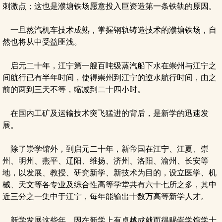
刺激点；这也是濮塘铁场愿意投入巨资造第一条铁轨的原因。
一旦蒸汽机车技术成熟，掌握钢轨铸造技术的濮塘铁场，自
然也将从中受益匪浅。
启元二十年，江宁第一艘百吨级蒸汽船下水在崇州与江宁之
间航行已有半年时间，使得崇州到江宁的逆水航行时间，由之
前的两到三天不等，缩减到二十四小时。
在国内工矿及运输技术突飞猛进的背后，是新学的迅速发
展。
除了崇学馆外，到启元二十年，新帝国在江宁、江夏、崇
州、明州、燕平、辽阳、维扬、济州、洛阳、渝州、长安等
地，以发展、教授、研究新学、新技术为目的，设立医学、机
械、天文等各专业及综合性高等学堂共有六十七所之多，其中
近三分之一集中于江宁，每年能输出十数万高等新学人才。
新学发展这些年，因在新学上有卓越成就而得赐崇学馆学士