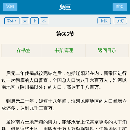
枭臣
返回
首页
字体：
大
中
小
护眼
关灯
第665节
存书签
书架管理
返回目录
启元二年伐蜀战役完结之后，包括辽阳郡在内，新帝国进行
过一次彻底的人口普查，全国总人口为八千六百万人，淮河以
南地区（除川蜀以外）的人口，高达五千八百万。
到启元二十年，短短十八年间，淮河以南地区的人口暴增六
成还多，达到九千三百万。
虽说南方土地产粮的潜力，能够承受上亿甚至更多的人丁消
耗，但是这些土地，用四五千万人就勉强耕种；江淮地区工矿