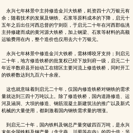
永兴七年林景中主持修造金川大铁桥，耗资四十六万银元有
余；随着技术的发展及钢铁、石浆等原料成本的下降，启元十
五年之后出任河西总督的宁则臣，于启元二十年在河西郡临洮
主持修建而成的黄河源大铁桥，加上钢梁、石浆等材料的高额
运输费用在内，整个造价也仅用去六十万银元。
永兴七年林景中修造金川大铁桥，需林缚咬牙支持；到启元
二十年，地方修造铁桥的批复权已经下放到府一级，启元二十
年近半数府县开始动工在辖区主要河流上修造铁桥，同时开工
的铁桥数达到九百六十余座。
这也就意味着到启元二十年，仅国内修造铁桥对钢铁的需求
量就达到三四十万吨以上。除了修造铁桥，国内道路修造、运
河及涵洞、大坝的修造、钢筋混凝土新建筑法的推广以及新式
机械的大量使用，都刺激着国内钢铁需求量的增涨。
到启元二十年，国内铁料及钢总产量突破四百万吨，是永兴
末年全国铁料及钢产量（含北燕、川蜀等在内）的四十倍；另