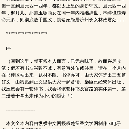
但一直到启元四十四年，都以太上皇的身份辅政。启元四十四
年，柳月儿、那赫玉容两女在同一年内相继辞世，林缚也感寿
命无多，则彻底放手国政，携诸妃隐居济州长女林政君处……
******************
ps:
（写到这里，就更俗本人而言，已无余味了，故而兴尽收
笔；倘若有书友兴致不减，有意写外传或补篇，请在一个月内
在书评区帖出来，题材不限、书评亦可，由大家评选出三五篇
好文，由我贴到正文里供大家一起赏读。枭臣已经繁体出版，
我应该会有一套样书，我会将该套样书及官路的实体第一、第
二册若干拿出来作为小小的感谢！）
--------------------
本文全本内容由纵横中文网授权楚留香文学网制作txt电子