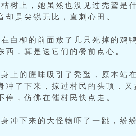
树上，她虽然也没见过秃鹫是什
音却是尖锐无比，直刺心田。
白柳的前面放了几只死掉的鸡鸭
东西，算是送它们的餐前点心。
上的腥味吸引了秃鹫，原本站在
身冲了下来，掠过村民的头顶，又
不停，仿佛在催村民快点走。
身冲下来的大怪物吓了一跳，纷纷