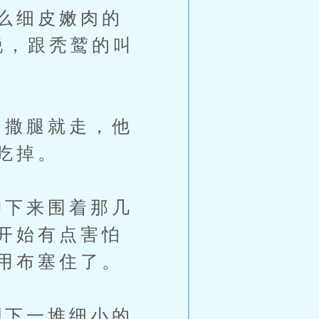
么细皮嫩肉的
锐，跟秃鹫的叫
撒腿就走，他
吃掉。
下来围着那几
开始有点害怕
用布塞住了。
下一堆细小的