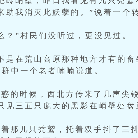
绝岭峭壁，昨日我看见有几只秃鹫
来助我消灭此妖孽的。”说着一个
？”村民们没听过，更没见过。
是在荒山高原那种地方才有的畜
人群中一个老者喃喃说道。
的时候，西北方传来了几声尖锐
只见三五只庞大的黑影在峭壁处盘
那几只秃鹫，托着双手抖了三抖