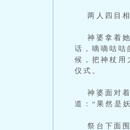
两人四目相
神婆拿着她的
话，嘀嘀咕咕
候，把神杖用
仪式。
神婆面对着
道：“果然是
祭台下面围着