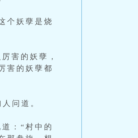
这个妖孽是烧
厉害的妖孽，
厉害的妖孽都
妇人问道。
道：“村中的