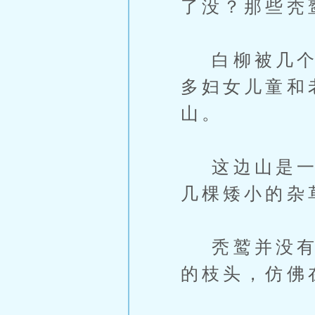
了没？那些秃
白柳被几个年
多妇女儿童和
山。
这边山是一片
几棵矮小的杂
秃鹫并没有村
的枝头，仿佛