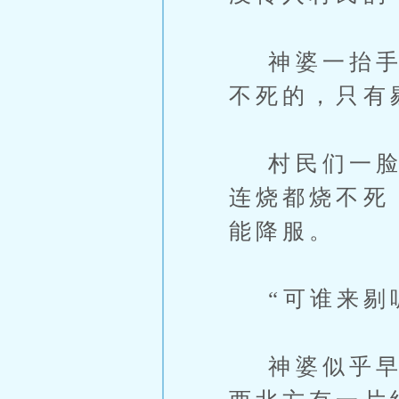
神婆一抬手，
不死的，只有
村民们一脸的
连烧都烧不死
能降服。
“可谁来剔呢
神婆似乎早料