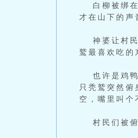
白柳被绑在枯
才在山下的声
神婆让村民在
鹫最喜欢吃的
也许是鸡鸭身
只秃鹫突然俯
空，嘴里叫个
村民们被俯