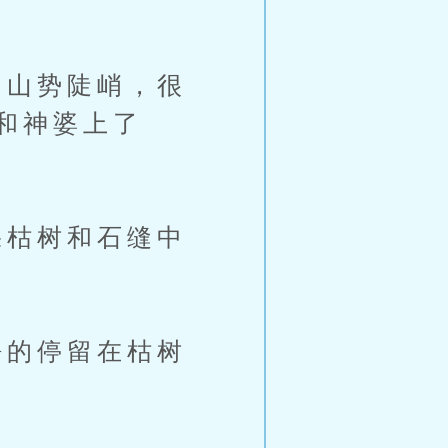
山势陡峭，很
和神婆上了
枯树和石缝中
的停留在枯树