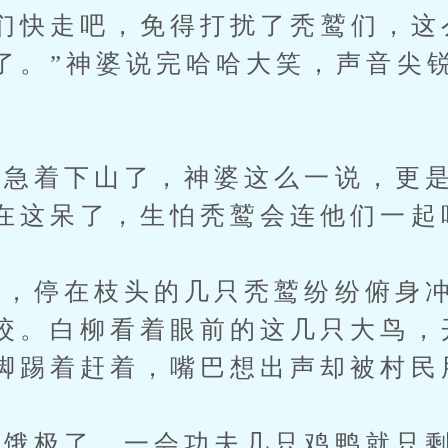
快走吧，免得打扰了秃鹫们，这
了。”神婆说完哈哈大笑，声音尖
着下山了，神婆这么一说，更是
在这呆了，生怕秃鹫会连他们一起
停在枝头的几只秃鹫纷纷俯身冲
咬。白柳看着眼前的这几只大鸟，
脚踢着赶着，嘴巴想出声却被村民
极了，一会功夫几只鸡鸭就只剩