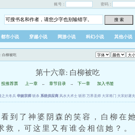
账号：
密码：
搜 索
都市小说
穿越小说
网游小说
科幻小说
其他小说
: 白柳被吃
第十六章: 白柳被吃
投推荐票
上一章
章节目录
下一章
加入书签
←
→
漫之大冬兵
华娱宗师
斩杀
系统供应商
风水大术士
斩邪
万界圣师
大宋将门
大宋好屠
到了神婆阴森的笑容，白柳在她
求救，可这里又有谁会相信她？。