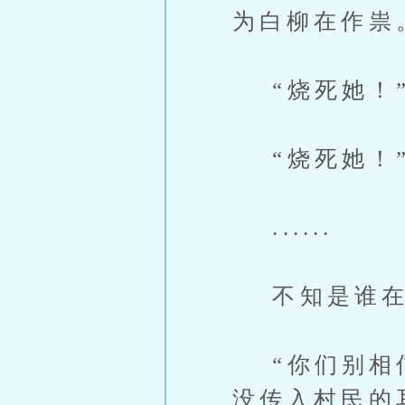
为白柳在作祟
“烧死她！
“烧死她！
......
不知是谁在
“你们别相信
没传入村民的