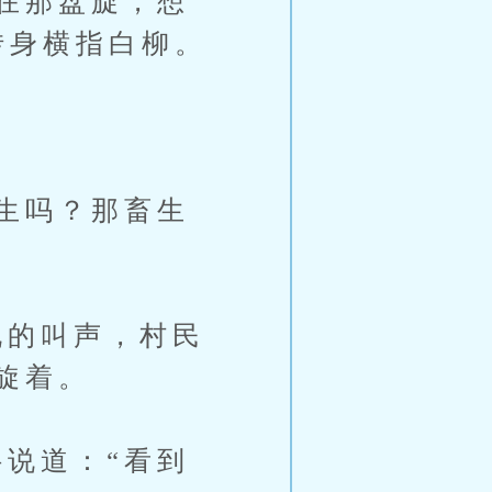
在那盘旋，想
转身横指白柳。
生吗？那畜生
的叫声，村民
旋着。
说道：“看到