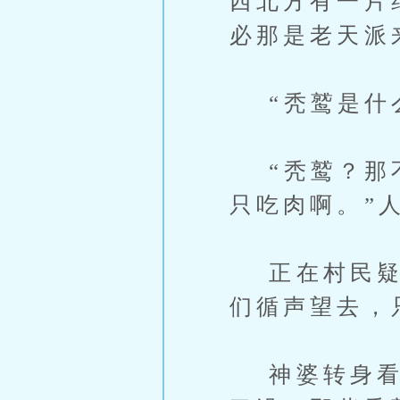
西北方有一片
必那是老天派
“秃鹫是什么
“秃鹫？那不
只吃肉啊。”
正在村民疑惑
们循声望去，
神婆转身看着