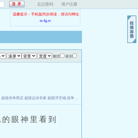
忘记密码
用户注册
温馨提示：手机版同步阅读，请访问网址
m.4g.re
翻页
夜间
夫
超级传奇商店
超级运动专家
超级浮空城
战争天堂
混元道纪
教练万岁
都市全能巨星
的眼神里看到