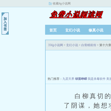
收藏4g小说网
首页
玄幻小说
修真小说
356jj小说网
>
玄幻小说
>
白骨精前传
> 第十六章
热门推荐：
九层天界
绿茵峥嵘
我是杀毒软件
美
白柳真切的看
了阴谋，她想