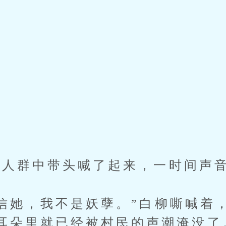
。
”
”
人群中带头喊了起来，一时间声音
她，我不是妖孽。”白柳嘶喊着
耳朵里就已经被村民的声潮淹没了