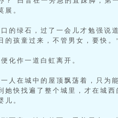
？”白音在一旁急的直跺脚，第
莫展。
的绿石，过了一会儿才勉强说道
日的孩童过来，不管男女，要快。
便化作一道白虹离开。
人在城中的屋顶飘荡着，只为能
到她快找遍了整个城里，才在城西
婴儿。