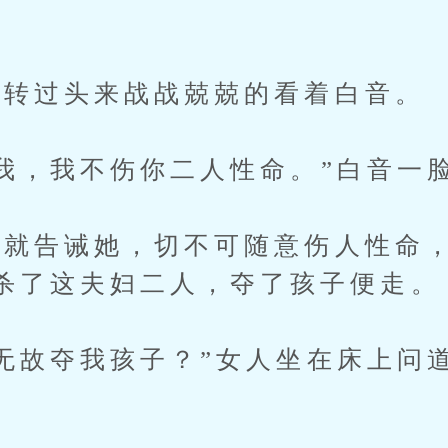
转过头来战战兢兢的看着白音。
，我不伤你二人性命。”白音一
就告诫她，切不可随意伤人性命，
杀了这夫妇二人，夺了孩子便走。
故夺我孩子？”女人坐在床上问