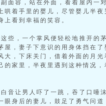
面容，站在外面，看着屋内一对
上哄着手里的婴儿，尽管婴儿半夜
身上看到幸福的笑容。
些，一个掌风便轻松地推开的茅
茅屋，妻子下意识的用身体挡在了
风大，下床关门，借着外面的月光
己的家里，半夜里遇到这种情况，
音让男人吓了一跳，吞了口唾沫
一眼身后的妻儿，鼓足了勇气问道