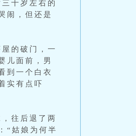
三十岁左右的
哭闹，但还是
屋的破门，一
婴儿面前，男
看到一个白衣
着实有点吓
，往后退了两
：“姑娘为何半