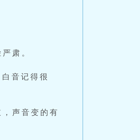
脸严肃。
白音记得很
道，声音变的有