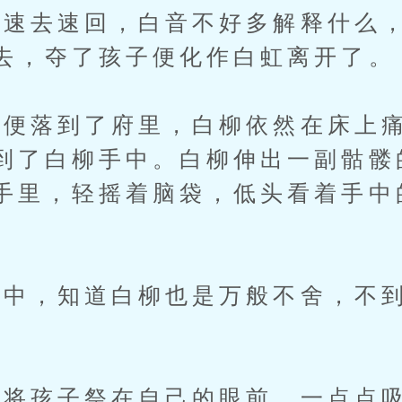
去速回，白音不好多解释什么，
去，夺了孩子便化作白虹离开了。
落到了府里，白柳依然在床上痛
到了白柳手中。白柳伸出一副骷髅
手里，轻摇着脑袋，低头看着手中
。
，知道白柳也是万般不舍，不到
。
孩子祭在自己的眼前，一点点吸