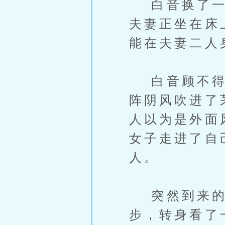
白音换了一副
夫妻正坐在床
能在夫妻二人
白音顾不得这
阵阴风吹进了
人以为是外面
女子走进了自
人。
突然到来的白
步，转身看了