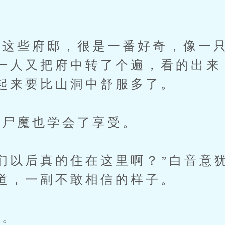
些府邸，很是一番好奇，像一只
一人又把府中转了个遍，看的出来
起来要比山洞中舒服多了。
尸魔也学会了享受。
以后真的住在这里啊？”白音意
道，一副不敢相信的样子。
。