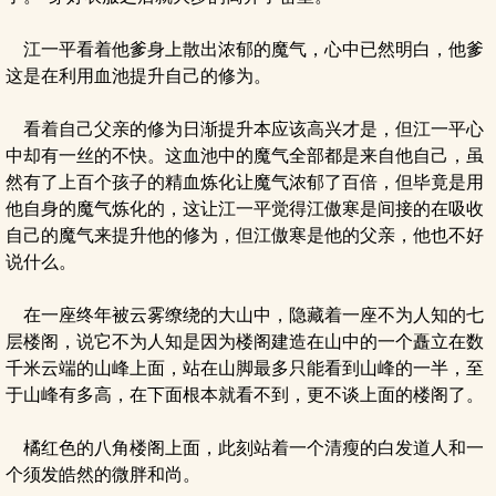
江一平看着他爹身上散出浓郁的魔气，心中已然明白，他爹
这是在利用血池提升自己的修为。
看着自己父亲的修为日渐提升本应该高兴才是，但江一平心
中却有一丝的不快。这血池中的魔气全部都是来自他自己，虽
然有了上百个孩子的精血炼化让魔气浓郁了百倍，但毕竟是用
他自身的魔气炼化的，这让江一平觉得江傲寒是间接的在吸收
自己的魔气来提升他的修为，但江傲寒是他的父亲，他也不好
说什么。
在一座终年被云雾缭绕的大山中，隐藏着一座不为人知的七
层楼阁，说它不为人知是因为楼阁建造在山中的一个矗立在数
千米云端的山峰上面，站在山脚最多只能看到山峰的一半，至
于山峰有多高，在下面根本就看不到，更不谈上面的楼阁了。
橘红色的八角楼阁上面，此刻站着一个清瘦的白发道人和一
个须发皓然的微胖和尚。