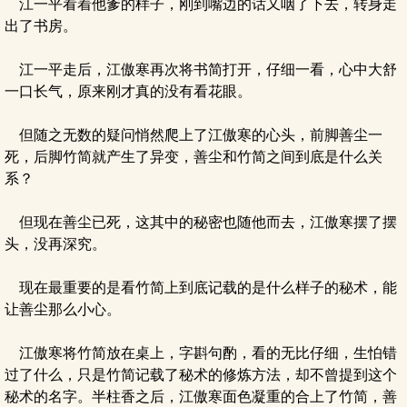
江一平看着他爹的样子，刚到嘴边的话又咽了下去，转身走
出了书房。
江一平走后，江傲寒再次将书简打开，仔细一看，心中大舒
一口长气，原来刚才真的没有看花眼。
但随之无数的疑问悄然爬上了江傲寒的心头，前脚善尘一
死，后脚竹简就产生了异变，善尘和竹简之间到底是什么关
系？
但现在善尘已死，这其中的秘密也随他而去，江傲寒摆了摆
头，没再深究。
现在最重要的是看竹简上到底记载的是什么样子的秘术，能
让善尘那么小心。
江傲寒将竹简放在桌上，字斟句酌，看的无比仔细，生怕错
过了什么，只是竹简记载了秘术的修炼方法，却不曾提到这个
秘术的名字。半柱香之后，江傲寒面色凝重的合上了竹简，善