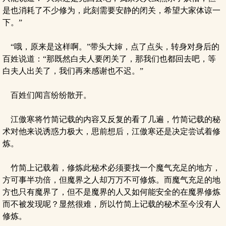
是也消耗了不少修为，此刻需要安静的闭关，希望大家体谅一
下。”
“哦，原来是这样啊。”带头大婶，点了点头，转身对身后的
百姓说道：“那既然白夫人要闭关了，那我们也都回去吧，等
白夫人出关了，我们再来感谢也不迟。”
百姓们闻言纷纷散开。
江傲寒将竹简记载的内容又反复的看了几遍，竹简记载的秘
术对他来说诱惑力极大，思前想后，江傲寒还是决定尝试着修
炼。
竹简上记载着，修炼此秘术必须要找一个魔气充足的地方，
方可事半功倍，但魔界之人却万万不可修炼。而魔气充足的地
方也只有魔界了，但不是魔界的人又如何能安全的在魔界修炼
而不被发现呢？显然很难，所以竹简上记载的秘术至今没有人
修炼。