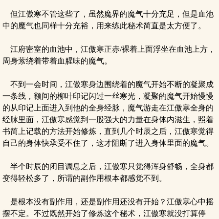
但江傲寒不管这些了，虽然魔界的魔气十分充足，但是血池
中的魔气也同样十分充裕，用来练此秘术简直是太方便了。
江府密室的血池中，江傲寒正赤/裸着上面浮坐在血池上方，
周身萦绕着带着血腥味的魔气。
不到一会时间，江傲寒身边围绕着的魔气开始不断的凝聚成
一条线，额间的柳叶印记闪过一丝寒光，凝聚的魔气开始慢慢
的从印记上面进入到他的全身经脉，魔气游走在江傲寒全身的
经脉里面，江傲寒感觉到一股强大的力量在身体内滋生，照着
书简上记载的方法开始修炼，直到几个时辰之后，江傲寒觉得
自己的身体快承受不住了，这才阻断了进入身体里面的魔气。
半个时辰的闭目调息之后，江傲寒只觉得浑身舒畅，全身都
变得轻松多了，所谓的副作用根本都感觉不到。
是根本没有副作用，还是副作用还没有开始？江傲寒心中摇
摆不定。不过既然开始了修炼这个秘术，江傲寒就没打算停