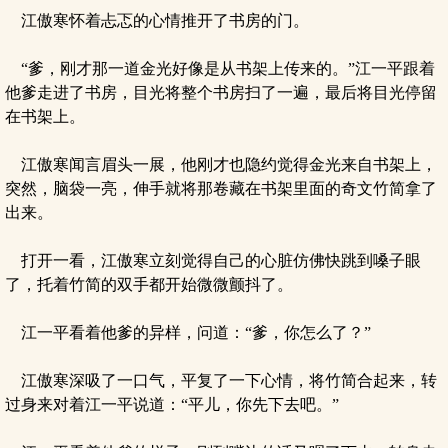
江傲寒怀着忐忑的心情推开了书房的门。
“爹，刚才那一道金光好像是从书架上传来的。”江一平跟着
他爹走进了书房，目光将整个书房扫了一遍，最后将目光停留
在书架上。
江傲寒闻言眉头一展，他刚才也隐约觉得金光来自书架上，
突然，脑袋一亮，伸手就将那卷藏在书架里面的奇文竹简拿了
出来。
打开一看，江傲寒立刻觉得自己的心脏仿佛快跳到嗓子眼
了，托着竹简的双手都开始微微颤抖了。
江一平看着他爹的异样，问道：“爹，你怎么了？”
江傲寒深吸了一口气，平复了一下心情，将竹简合起来，转
过身来对着江一平说道：“平儿，你先下去吧。”