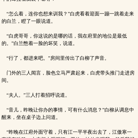
“怎么着，连你也想来训我？”白虎看着迎面一蹦一跳着走来
的白兰，瞪了一眼说道。
“白虎哥哥，你这说的是哪的话，我在府里的地位是最低
的。”白兰憋着一脸的坏笑，说道。
“行了，都进来吧。”房间里传出了白柳了声音。
门外的三人闻言，脸色立马严肃起来，白虎带头推门走进房
间。
“夫人。”三人打着招呼说道。
“音儿，昨晚让你办的事情，可有什么消息？”白柳从调息中
醒来，坐在桌子边上问道。
“昨晚在江府外面守着，只有江一平半夜出去了，江傲寒一