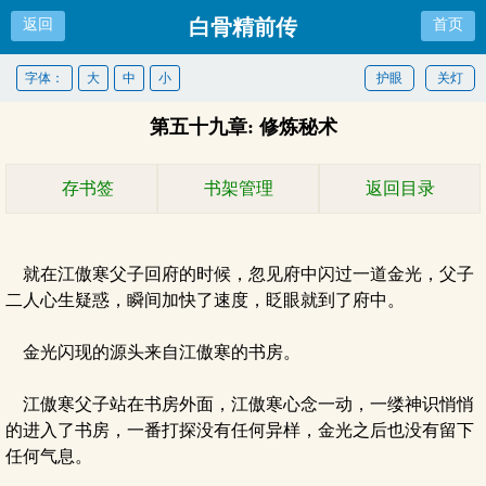
白骨精前传
返回
首页
字体：
大
中
小
护眼
关灯
第五十九章: 修炼秘术
存书签
书架管理
返回目录
就在江傲寒父子回府的时候，忽见府中闪过一道金光，父子
二人心生疑惑，瞬间加快了速度，眨眼就到了府中。
金光闪现的源头来自江傲寒的书房。
江傲寒父子站在书房外面，江傲寒心念一动，一缕神识悄悄
的进入了书房，一番打探没有任何异样，金光之后也没有留下
任何气息。