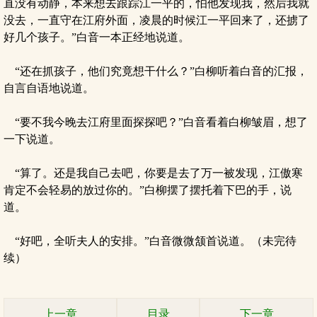
直没有动静，本来想去跟踪江一平的，怕他发现我，然后我就
没去，一直守在江府外面，凌晨的时候江一平回来了，还掳了
好几个孩子。”白音一本正经地说道。
“还在抓孩子，他们究竟想干什么？”白柳听着白音的汇报，
自言自语地说道。
“要不我今晚去江府里面探探吧？”白音看着白柳皱眉，想了
一下说道。
“算了。还是我自己去吧，你要是去了万一被发现，江傲寒
肯定不会轻易的放过你的。”白柳摆了摆托着下巴的手，说
道。
“好吧，全听夫人的安排。”白音微微颔首说道。（未完待
续）
上一章
目录
下一章