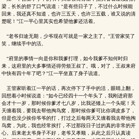
梁，长长的舒了口气说道：“是有些日子了，不过什么时候能
回来，我还真不知道，也许三五天，也许三五载，谁又说的清
楚呢！”江一平心里其实也希望他爹还活着。
“老爷归途无期，少爷现在可就是一家之主了。”王管家笑了
笑，继续手中的活。
“府里的事情一向是你和我爹打理，如今我爹不知何时归
来，这府里的大多事情还得劳烦王叔了。哦，对了，王叔来府
中快有四十年了吧？”江一平坐直了身子说道。
王管家听着江一平的话，再次停下了手中的活，眼睛上翻，
回想着小时候说道：“如今已经四十一个年头了，我刚进府那
会才十一岁，那时候你爹才七八岁，比我还矮上一个头呢！天
天缠着我，要我去帮他掏鸟窝，那时候你爹可比你调皮多了，
但是也没少挨你爷爷的打，打过之后每两天又缠着我去帮他掏
鸟窝，为此，我也经常挨打，不过那段日子过的真的非常的开
心。后来老太爷身子不好，老爷又孝顺，从此之后只认真读