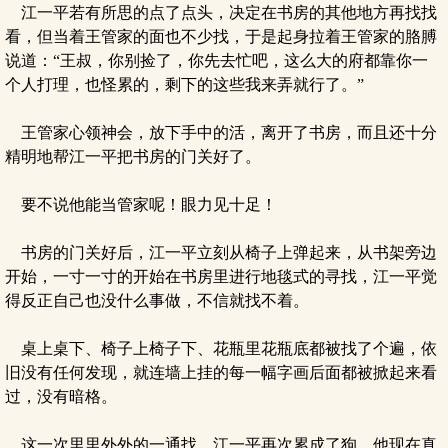
江一平若有所思的点了点头，决定在书房的其他地方再找找
看，但当着王管家的面也不少找，于是起身拉着王管家的胳膊
说道：“王叔，你别捡了，你先去忙吧，这么大的府都靠你一
个人打理，也怪累的，剩下的这些我来弄就行了。”
王管家心领神会，放下手中的活，离开了书房，而且还十分
精明地帮江一平把书房的门关好了。
要不说他能当管家呢！眼力见十足！
书房的门关好后，江一平立刻从椅子上弹起来，从书架旁边
开始，一寸一寸的开始在书房里进行地毯式的寻找，江一平觉
得反正自己也没什么事做，不信就找不着。
桌上桌下、椅子上椅子下、花瓶里花瓶底都被找了个遍，依
旧没有任何发现，就连墙上挂的每一幅字画后面都被掀起来看
过，没有暗格。
这一次里里外外的一通找，江一平再次累成了狗，他现在真