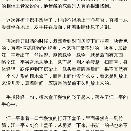
的相信王管家说的，他爹藏的东西别人真的很难找到。
这次连椅子都不想坐了，也顾不得地上干净与否，直接一屁
股瘫坐在地上，双手撑在后面，闭着眼睛休息了片刻。
再次睁开眼睛的时候，忽然看到对面房梁下面挂着一块青色
的，写着“厚德载物”的牌匾，本来再正常不过的一块匾，却被
江一平看出了一丝端倪。厚德载物，载物，就是后面有东西
咯？江一平兴奋地从地上一跃而起，刚才的疲惫一扫而空，身
体轻轻一跃便蹲到了房梁上，低头看着牌匾后面，果不其然有
一个长方形的檀木盒子，而且上面也没什么灰，看来是刚放上
来没几天，算着时间，应该是他爹前不久刚放上来的。
手指轻轻一勾，檀木盒子慢慢的飞了起来，落在了江一平的
手心中。
江一平秉着一口气慢慢的打开了盒子，里面果然有一副竹
简，江一平立刻合上盖子，从房梁上下来。书架上的书也来不