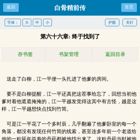
白骨精前传
返回
首页
字体：
大
中
小
护眼
关灯
第六十六章: 终于找到了
存书签
书架管理
返回目录
送走了白柳，江一平便一头扎进了他爹的房间。
要不是白柳提醒，江一平还真把这茬事给忘了，回想当初他
爹对着他遮遮掩掩的，江一平越发觉得这其中有古怪，越是这
样，江一平越想快点找到竹简。
可是江一平花了一个多时辰，几乎翻遍了他爹卧室的每一个
角落，都没有发现任何竹简的线索，甚至连多年前一个老道给
他的一粒延年益寿的丹药都被他找出来了，这粒丹药当时被他