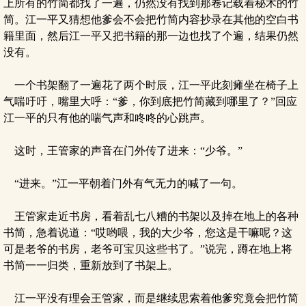
上所有的竹简都找了一遍，仍然没有找到那卷记载着秘术的竹
简。江一平又猜想他爹会不会把竹简内容抄录在其他的空白书
籍里面，然后江一平又把书籍的那一边也找了个遍，结果仍然
没有。
一个书架翻了一遍花了两个时辰，江一平此刻瘫坐在椅子上
气喘吁吁，嘴里大呼：“爹，你到底把竹简藏到哪里了？”回应
江一平的只有他的喘气声和咚咚的心跳声。
这时，王管家的声音在门外传了进来：“少爷。”
“进来。”江一平朝着门外有气无力的喊了一句。
王管家走近书房，看着乱七八糟的书架以及掉在地上的各种
书简，急着说道：“哎哟喂，我的大少爷，您这是干嘛呢？这
可是老爷的书房，老爷可宝贝这些书了。”说完，蹲在地上将
书简一一归类，重新放到了书架上。
江一平没有理会王管家，而是继续思索着他爹究竟会把竹简