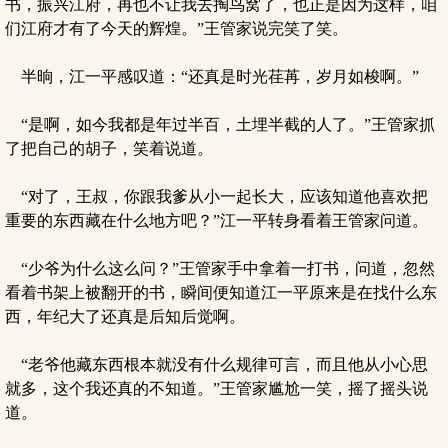
书，振兴江府，再也不让我去掏鸟窝了，也正是因为这样，咱
们江府才有了今天的辉煌。”王管家说完笑了笑。
半晌，江一平感叹道：“还真是时光荏苒，岁月如梭啊。”
“是啊，如今我都是年过半百，土埋半截的人了。”王管家抓
了把自己的胡子，笑着说道。
“对了，王叔，你跟我爹从小一起长大，应该知道他喜欢把
重要的东西藏在什么地方吧？”江一平转身看着王管家问道。
“少爷为什么这么问？”王管家手中拿着一打书，问道，忽然
看着书架上被翻开的书，瞬间便知道江一平原来是在找什么东
西，年纪大了还真是后知后觉啊。
“老爷他藏东西根本就没有什么规律可言，而且他从小心思
就多，这个我还真的不知道。”王管家尴尬一笑，摇了摇头说
道。