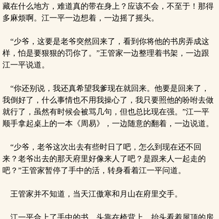
藏在什么地方，难道真的带在身上？应该不会，不至于！那得
多麻烦啊。江一平一边想着，一边摇了摇头。
“少爷，这要是老爷突然回来了，看到你将他的书房弄成这
样，怕是要狠狠的罚你了。”王管家一边整理着书架，一边跟
江一平说道。
“你还别说，我还真希望我爹现在就回来。他要是回来了，
我倒好了，什么事情也不用我操心了，我只要照他的吩咐去做
就行了，虽然有时候会被骂几句，但也总比现在强。”江一平
顺手拿起桌上的一本《周易》，一边随意的翻着，一边说道。
“少爷，老爷这次出去有些时日了吧，怎么到现在还不回
来？老爷出去的那天府里好像来人了吧？是跟来人一起走的
吧？”王管家暂停了手中的活，转身看着江一平问道。
王管家并不知道，当天江傲寒和月山在府里交手。
江一平合上了手中的书，头靠在椅背上，抬头看着屋顶的房