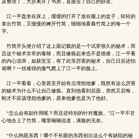
及整理了，大步离开了书房，直接去了自己的卧室。
江一平盘坐在床上，缓缓的打开了放在腿上的盒子，轻轻的
拿出竹简，又慢慢的摊开竹简，细细地看着竹简上的每一个
字。
竹简开头便介绍了这上面记载的是一个试穿很久的秘术，而
且这个秘术非常的毒辣，而且修炼起来也不是很难，江一平看
的内心澎湃，如获至宝，有了此等厉害的秘术，自己日后还怕
谁啊？一丝难得的傲气爬上了江一平的脸上。
江一平看着，心里甚至开始有点埋怨他爹，既然有这么厉害
的秘术为什么不让自己修炼。直到他看到后面，突然又后悔，
刚才不应该埋怨他爹的，原来他爹也是为了他好。
“怎么会有副作用呢？而且还特别的针对魔族。”江一平不甘
心地合上了竹简，嘴里喃喃说道，满脸的无奈。
“什么狗屁东西！哪个不长眼的东西创出这么个有缺陷的秘