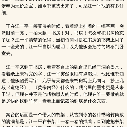
爹奉为无价之宝，如今都被找出来了，可见江一平找的有多仔
细。
正在江一平一筹莫展的时候，看着墙上挂着的一幅字画，突
然眼前一亮，一拍大腿，书房！对，书房！怎么就把书房给忘
了呢？江一平清楚的记得，当初竹简可是在书房的书架上闪了
一下金光的，江一平自以为聪明，以为他爹会把竹简转移到卧
室去。
江一平来到了书房，看着案台上的砚台里已经干涸的墨水，
看着纸上未写完的字，江一平突然眼眶有点湿润。他比谁都知
道，他爹酷爱写字，几乎每天都会来书房写上几句诗，抄上几
段《道德经》、《黄帝内经》什么的，砚台里的墨水更是从未
干过，但现在并不是他睹物思人的时候，他现在唯一要做的就
是尽快的找到竹简，看看上面记载的到底是什么东西。
案台的后面是一个偌大的书架，从古到今的各种书籍竹简放
的满满都是，江一平在书架上一卷一卷的找着，直到他把书架