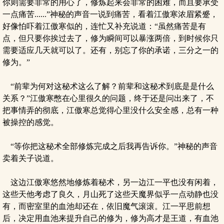
你则需要非常的用心了，修炼起来会非常的困难，而且要承受
一点痛苦......”神秘的声音一说到痛苦，看着江傲寒浓眉紧蹙，
好像怕吓着江傲寒似的，连忙又补充说道：“虽然痛苦是有
点，但只要你挨过去了，修为瞬间可以暴涨两倍，到时候你只
需要适应几天就可以了。还有，别忘了你的承诺，三分之一的
修为。”
“前辈为何对这秘术这么了解？前辈和这秘术到底是是什么
关系？”江傲寒憋在心里很久的问题，终于还是问出来了，不
把事情弄的彻底，江傲寒总觉得心里没什么安全感，总有一种
被操控的感觉。
“等你把这秘术全部修炼完成之后我再告诉你。”神秘的声音
卖着关子说道。
这边江傲寒悠然地修炼着秘术，另一边江一平也没有闲着，
这些天他考虑了良久，月山死了这些天魔界似乎一点动静也没
有，而密室里的血池却还在，依旧魔气滚滚。江一平思前想
后，决定用血池来提升自己的修为，修为高才是王道，有血池