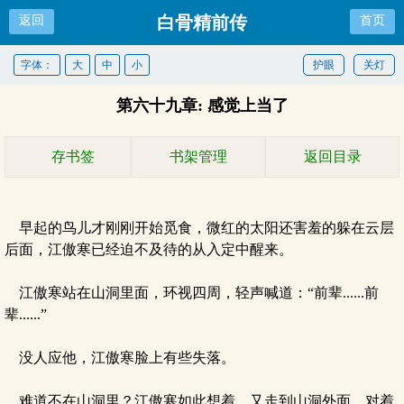
白骨精前传
返回
首页
字体：
大
中
小
护眼
关灯
第六十九章: 感觉上当了
存书签
书架管理
返回目录
早起的鸟儿才刚刚开始觅食，微红的太阳还害羞的躲在云层
后面，江傲寒已经迫不及待的从入定中醒来。
江傲寒站在山洞里面，环视四周，轻声喊道：“前辈......前
辈......”
没人应他，江傲寒脸上有些失落。
难道不在山洞里？江傲寒如此想着，又走到山洞外面，对着