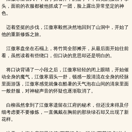
头，面前的衣服都被他抓成了一团，脸上露出异常坚定的神
色。
迈着坚挺的步伐，江傲寒毅然决然地回到了山洞中，开始了
他的重新修炼之旅。
江傲寒盘坐在石榻上，将竹简全部摊开，从最后面开始往前
看，虽然读着有些绕口，但口诀的意思却还是明白的。
将口诀背诵了一小段之后，江傲寒轻轻的闭上眼睛，开始催
动全身的魔气，江傲寒眉头一舒，顿感一股清流在全身的经脉
里面游荡，江傲寒感觉就像在酷暑的天气泡在山间的清泉里面
一般舒服，对神秘声音的怀疑也逐渐取消了。
白柳虽然拿到了江傲寒遗留在江府的秘术，但还没来得及仔
细考虑要不要修炼，一直佩戴在胸前的那块绿石却又出现了新
花样。