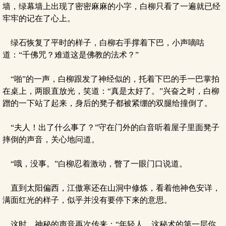
墙，绿幕墙上出现了密密麻麻的小字，白柳只看了一遍就已经
牢牢的记在了心上。
绿石恢复了平时的样子，白柳右手撑着下巴，小声嘀咕
道：“千佛咒？难道这是佛教的法术？”
“啪”的一声，白柳跟发了神经似的，托着下巴的手一巴掌拍
在桌上，两眼直放光，笑道：“真是太好了。”兴奋之时，白柳
蹭的一下站了起来，身后的凳子都被紧绷的双腿给撞倒了。
“夫人！出了什么事了？”守在门外的白音听着屋子里面凳子
摔倒的声音，关心地问道。
“哦，没事。”白柳忍着激动，瞥了一眼门口说道。
直到太阳偏西，江傲寒还在山洞中修炼，看着他神色安详，
满面红光的样子，似乎并没有要停下来的意思。
这时，神秘的声音再次传来：“年轻人，这秘术的第一层你