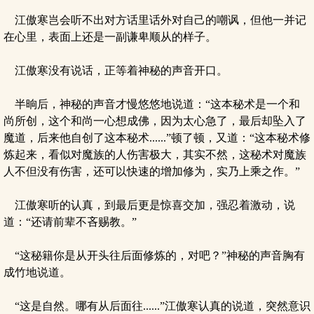
江傲寒岂会听不出对方话里话外对自己的嘲讽，但他一并记
在心里，表面上还是一副谦卑顺从的样子。
江傲寒没有说话，正等着神秘的声音开口。
半晌后，神秘的声音才慢悠悠地说道：“这本秘术是一个和
尚所创，这个和尚一心想成佛，因为太心急了，最后却坠入了
魔道，后来他自创了这本秘术......”顿了顿，又道：“这本秘术修
炼起来，看似对魔族的人伤害极大，其实不然，这秘术对魔族
人不但没有伤害，还可以快速的增加修为，实乃上乘之作。”
江傲寒听的认真，到最后更是惊喜交加，强忍着激动，说
道：“还请前辈不吝赐教。”
“这秘籍你是从开头往后面修炼的，对吧？”神秘的声音胸有
成竹地说道。
“这是自然。哪有从后面往......”江傲寒认真的说道，突然意识