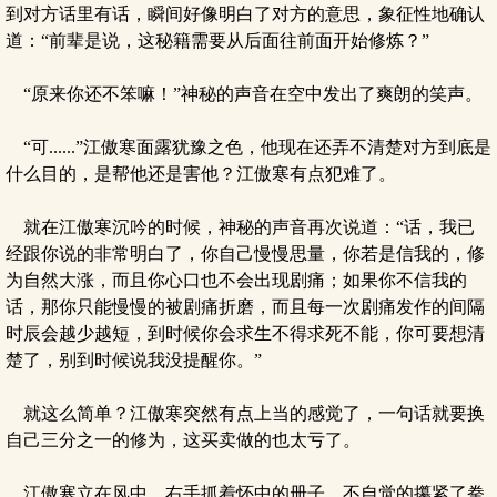
到对方话里有话，瞬间好像明白了对方的意思，象征性地确认
道：“前辈是说，这秘籍需要从后面往前面开始修炼？”
“原来你还不笨嘛！”神秘的声音在空中发出了爽朗的笑声。
“可......”江傲寒面露犹豫之色，他现在还弄不清楚对方到底是
什么目的，是帮他还是害他？江傲寒有点犯难了。
就在江傲寒沉吟的时候，神秘的声音再次说道：“话，我已
经跟你说的非常明白了，你自己慢慢思量，你若是信我的，修
为自然大涨，而且你心口也不会出现剧痛；如果你不信我的
话，那你只能慢慢的被剧痛折磨，而且每一次剧痛发作的间隔
时辰会越少越短，到时候你会求生不得求死不能，你可要想清
楚了，别到时候说我没提醒你。”
就这么简单？江傲寒突然有点上当的感觉了，一句话就要换
自己三分之一的修为，这买卖做的也太亏了。
江傲寒立在风中，右手抓着怀中的册子，不自觉的攥紧了拳