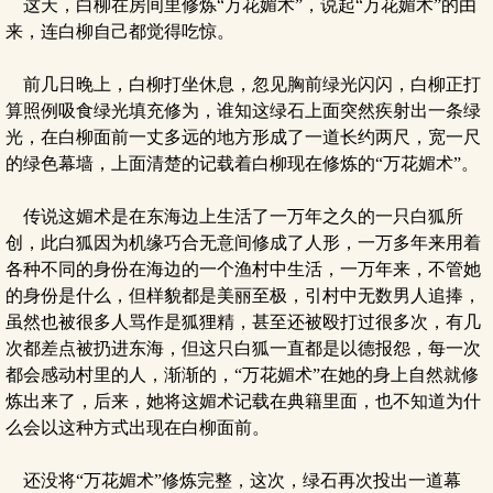
这天，白柳在房间里修炼“万花媚术”，说起“万花媚术”的由
来，连白柳自己都觉得吃惊。
前几日晚上，白柳打坐休息，忽见胸前绿光闪闪，白柳正打
算照例吸食绿光填充修为，谁知这绿石上面突然疾射出一条绿
光，在白柳面前一丈多远的地方形成了一道长约两尺，宽一尺
的绿色幕墙，上面清楚的记载着白柳现在修炼的“万花媚术”。
传说这媚术是在东海边上生活了一万年之久的一只白狐所
创，此白狐因为机缘巧合无意间修成了人形，一万多年来用着
各种不同的身份在海边的一个渔村中生活，一万年来，不管她
的身份是什么，但样貌都是美丽至极，引村中无数男人追捧，
虽然也被很多人骂作是狐狸精，甚至还被殴打过很多次，有几
次都差点被扔进东海，但这只白狐一直都是以德报怨，每一次
都会感动村里的人，渐渐的，“万花媚术”在她的身上自然就修
炼出来了，后来，她将这媚术记载在典籍里面，也不知道为什
么会以这种方式出现在白柳面前。
还没将“万花媚术”修炼完整，这次，绿石再次投出一道幕