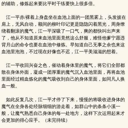
的辅助，修炼起来要比平时干练要快上很多倍。
江一平赤/裸着上身盘坐在血池上面的一团黑雾上，头发披在
肩上，无风自动，额间的柳叶印记更是隐隐闪着黑光，周身缭
绕着翻滚的魔气，江一平深吸了一口气，爽的都快叫出声来
了，他从不知道原来血池里面竟然这么舒服，难怪他爹宁愿违
背月山的命令也要在血池中修炼。早知道自己无事之余也来这
血池里泡泡，不过现在好像也不迟，江一平美滋滋的想着。
江一平收回兴奋之色，催动着身体里的魔气，将它们全部都
散在身体外面，凝成一团厚重的魔气沉入血池里面，再将血池
里面经过精血炼化的魔气吸收到自己的身体里面，如同凡人换
血一般。
如此反复几次，江一平才停了下来，慢慢的将吸收进身体的
魔气在全身各处经脉细细的游走着，如群山中的条条小溪一
般，让魔气熟悉自己身体的每一处地方，这样下次运用起来才
会更加的得心应手。（未完待续）