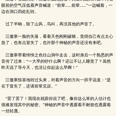
眼前的空气压低着声音喊道：“前辈......前辈......”一边喊着，一
边在洞口四处乱转。
过了半晌，除了山风，鸟叫，再没其他的声音了。
江傲寒一脸的失落，看着天色刚刚破晓，觉得自己有点太心
急了，也有点冒失了，也许那个神秘的声音还没有来吧。
江傲寒带着悻悻之色往山洞中走去，这时身后一个熟悉的声
音传了过来：“一大早的吵什么啊？还让不让人睡觉了？虽然
昨天说了等今天，也没让你起这么早啊！”
江傲寒惊喜地转过头来，对着声音的方向一拱手说道：“是
在下冒失了，还请前辈见谅。”
“罢了罢了！我现在就跟你说了吧，像你这么笨的人估计也
很难发现其中的秘密。”神秘的声音中透露着不耐烦也透露着
一丝轻蔑。