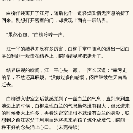
白柳佯装离开了江府，随后化作一道轻烟又悄无声息的折了
回来。刚想打开密室的门，却发现上面有一层结界。
“果然心虚。”白柳冷哼一声。
江一平的结界并没有多厉害，白柳手掌中随意的爆出一团白
雾如利剑一般击在结界上，瞬间结界就把撕开了。
结界破裂的瞬间，江一平心头一颤，一声长叹道：“幸亏走
的早，不然还真麻烦。”没做过多的感慨，闷声继续往天南岛
赶去。
白柳进入密室之后就感觉到了一丝白兰的气息，直到来到血
池边上的时候，白柳发现白兰的气息虽然没有很大，但比进来
的时候要大上许多，再看这密室里根本就没有白兰的身影，联
想到之前江家父子利用血池将抓来的孩子炼化成魔气，瞬间一
种不好的念头涌上心口。（未完待续）