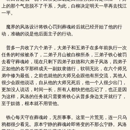
上的那个气息脱不了干系，为此，白柳决定明天一早再去找江
一平。
魔界的风洛设计将铁心罚到葬魂岭后就已经开始了他的行
动，准确的说是他后面主子的行动。
普多一共收了六个弟子，大弟子和五弟子在多年前执行一次
任务的时候被杀了，二弟子月山被白柳所杀，三弟子铁心被罚
去看守葬魂岭，现在只剩下四弟子奴德和六弟子风洛，四弟子
正如他的名字那样成天一副奴隶德行，软弱无比，在六个师兄
弟中修为最低，之前也就他的大师兄会跟他有所交流，其他人
很少会跟他说话，自从他的大师兄死后，他一个人很少出门，
更加没人说话，时间一长，所有人都快把他忘记了，也正是因
为这样，风洛的任务就只需要将铁心从普多身边支开就行了，
至于奴德，根本就不用管他。
铁心每天守在葬魂岭，无所事事。这里一片荒芜，连一只乌
鸦都很少看见。原本宁静的葬魂岭即将变的不那么宁静。风洛