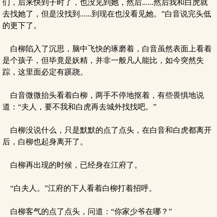
们，后来快到子时了，也没见到她，然后......然后我和白虎就
去找她了，但是没找到......到现在也没看见她。”白音说完头低
的更下了。
白柳陷入了沉思，脑中飞快的琢磨着，白音虽然表面上看着
是个孩子，但毕竟是妖精，并非一般凡人能比，如今突然失
踪，这里面必定有蹊跷。
白音微微抬头看着白柳，两手不停地抠着，有些畏惧地说
道：“夫人，要不我和白虎再去城外找找吧。”
白柳没说什么，只是默默的点了点头，在白音和白虎都离开
后，白柳也起身离开了。
白柳再出现的时候，已经身在江府了。
“白夫人。”江府的下人看着白柳打着招呼。
白柳客气的点了点头，问道：“你家少爷在哪？”