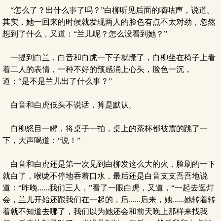
“怎么了？出什么事了吗？”白柳听见后面的嘀咕声，说道。
其实，她一回来的时候就发现两人的脸色有点不太对劲，忽然
想到了什么，又道：“兰儿呢？怎么没看到她？”
一提到白兰，白音和白虎一下子就慌了，白柳坐在椅子上看
着二人的表情，一种不好的预感涌上心头，脸色一沉，
道：“是不是兰儿出了什么事？”
白音和白虎低头不说话，算是默认。
白柳怒目一瞪，将桌子一拍，桌上的茶杯都被震的跳了一
下，大声喝道：“说！”
白音和白虎还是第一次见到白柳发这么大的火，脸刷的一下
就白了，喉咙不停地吞着口水，最后还是白音支支吾吾地说
道：“昨晚......我们三人，”看了一眼白虎，又道，“一起去逛灯
会，兰儿开始还跟我们在一起的，后......后来，她......她转着转
着就不知道去哪了，我们以为她还会和前天晚上那样来找我