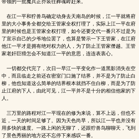
带领的一批魔兵正乔装往葬魂岭赶来。
在江一平和狞兽鸟确定动身去天南岛的时候，江一平就将府
里的大小事务全都交给王管家全权打理了，实际上江一平在府
里的时候也是王管家全权打理，如今还要交代一番只不过是为
了宣示自己的少爷地位罢了，也算是警示一下王管家，在江府
他江一平才是拥有绝对权力的人，为了防止王管家僭越。王管
家老奸巨猾怎会不知道江一平的意思，连连表衷心。
一切都交代完了，次日一早江一平变化作一道黑影消失在空
中，而且临走之前还在密室门口施了结界，并不是为了防止白
柳，他也知道这么简单的结界根本就挡不住白柳，而是为了防
止江府的下人，由此可见，江一平并不是十分的相信他家的下
人。
三万里的路程对江一平现在的修为来说，算不上远，但也不
近，一天的时间足够了。因为天色尚早，所以江一平也并没有
用多快的速度。一路上闲的无聊了，还跟狞兽鸟聊聊天，飞到
了景色秀丽的地方还不忘停下来感叹一番。