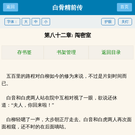
白骨精前传
返回
首页
字体：
大
中
小
护眼
关灯
第八十二章: 闯密室
存书签
书架管理
返回目录
五百里的路程对白柳如今的修为来说，不过是片刻时间而
已。
白音和白虎两人站在院中互相对视了一眼，欲说还休
道：“夫人，你回来啦！”
白柳轻嗯了一声，大步朝正厅走去。白音和白虎两人再次面
面相窥，还不时的在后面嘀咕。