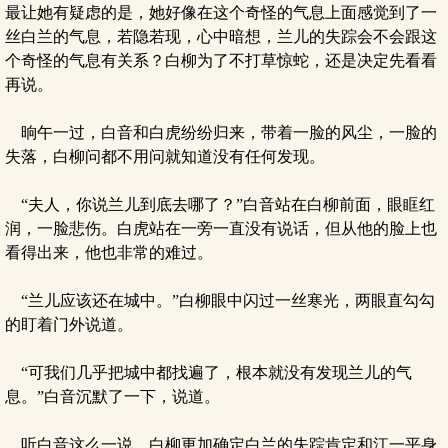
最让她有疑虑的是，她好像在这个奇怪的气息上面感觉到了一
丝白兰的气息，若隐若现，心中暗想，兰儿的失踪会不会跟这
个奇怪的气息有关系？白柳为了不打草惊蛇，还是决定先看看
再说。
晌午一过，白音和白虎纷纷归来，带着一脸的风尘，一脸的
失落，白柳问都不用问就知道没有任何发现。
“夫人，你说兰儿到底去哪了？”白音站在白柳前面，眼眶红
润，一脸悲伤。白虎站在一旁一直没有说话，但从他的脸上也
看得出来，他也非常的难过。
“兰儿应该还在城中。”白柳眼中闪过一丝寒光，两眼直勾勾
的盯着门外说道。
“可我们几乎把城中都找遍了，根本就没有发现兰儿的气
息。”白音沉默了一下，说道。
听白音这么一说，白柳更加确定白兰的失踪肯定和江一平身