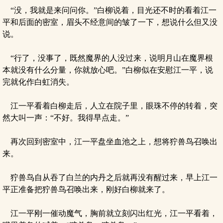
“没，我就是来问问你。”白柳说着，目光还不时的看着江一
平和后面的密室，眉头不经意间的皱了一下，想说什么但又没
说。
“行了，没事了，既然魔界的人没过来，说明月山在魔界根
本就没有什么分量，你就放心吧。”白柳似在安慰江一平，说
完就化作白虹消失。
江一平看着白柳走后，人立在院子里，眼珠不停的转着，突
然大叫一声：“不好。我得早点走。”
再次回到密室中，江一平盘坐血池之上，想将狞兽鸟召唤出
来。
狞兽鸟自从吞了白兰的内丹之后就再没有醒过来，早上江一
平正准备把狞兽鸟召唤出来，刚好白柳就来了。
江一平刚一催动魔气，胸前就立刻闪出红光，江一平看着，