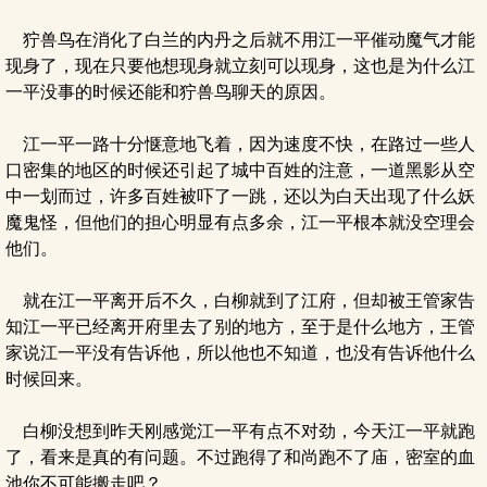
狞兽鸟在消化了白兰的内丹之后就不用江一平催动魔气才能
现身了，现在只要他想现身就立刻可以现身，这也是为什么江
一平没事的时候还能和狞兽鸟聊天的原因。
江一平一路十分惬意地飞着，因为速度不快，在路过一些人
口密集的地区的时候还引起了城中百姓的注意，一道黑影从空
中一划而过，许多百姓被吓了一跳，还以为白天出现了什么妖
魔鬼怪，但他们的担心明显有点多余，江一平根本就没空理会
他们。
就在江一平离开后不久，白柳就到了江府，但却被王管家告
知江一平已经离开府里去了别的地方，至于是什么地方，王管
家说江一平没有告诉他，所以他也不知道，也没有告诉他什么
时候回来。
白柳没想到昨天刚感觉江一平有点不对劲，今天江一平就跑
了，看来是真的有问题。不过跑得了和尚跑不了庙，密室的血
池你不可能搬走吧？