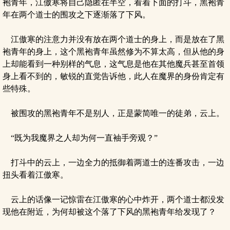
袍青年，江傲寒将自己隐匿在半空，看着下面的打斗，黑袍青
年在两个道士的围攻之下逐渐落了下风。
江傲寒的注意力并没有放在两个道士的身上，而是放在了黑
袍青年的身上，这个黑袍青年虽然修为不算太高，但从他的身
上却能看到一种别样的气息，这气息是他在其他魔兵甚至首领
身上看不到的，敏锐的直觉告诉他，此人在魔界的身份肯定有
些特殊。
被围攻的黑袍青年不是别人，正是蒙简唯一的徒弟，云上。
“既为我魔界之人却为何一直袖手旁观？”
打斗中的云上，一边全力的抵御着两道士的连番攻击，一边
扭头看着江傲寒。
云上的话像一记惊雷在江傲寒的心中炸开，两个道士都没发
现他在附近，为何却被这个落了下风的黑袍青年给发现了？