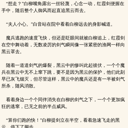
“想走？”白柳嘴角露出一丝轻蔑，心念一动，红霞剑便握在
手中，随后整个人御风而起直追黑云而去。
“夫人小心。”白音站在院中看着白柳远去的身影喊道。
魔兵逃跑的速度飞快，但还是眨眼间就被白柳追上，红霞剑
在空中舞动着，无数凌厉的剑气瞬间像一张紧密的渔网一样向
黑云罩去。
随着一道道剑气的爆裂，黑云中的惨叫此起彼伏，一个个魔
兵在黑云中无不上窜下跳，要不是因为黑云的保护，他们此刻
早已灰飞烟灭，但尽管这样，黑云中的魔兵还是有一半被剑气
所杀，随风消散。
看着身边一个个同伴消失在白柳的剑气之下，一个个更加疯
狂的逃窜，已无之前的半点威风。
“算你们跑的快！”白柳提剑立在半空，看着急速飞走的黑
云，停下了脚步。