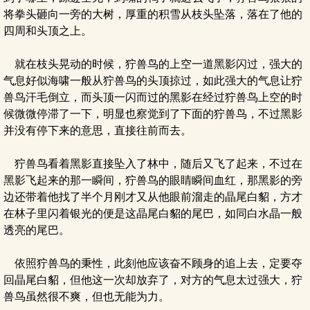
将拳头砸向一旁的大树，厚重的积雪从枝头坠落，落在了他的
四周和头顶之上。
就在枝头晃动的时候，狞兽鸟的上空一道黑影闪过，强大的
气息好似海啸一般从狞兽鸟的头顶掠过，如此强大的气息让狞
兽鸟汗毛倒立，而头顶一闪而过的黑影在经过狞兽鸟上空的时
候微微停滞了一下，明显也察觉到了下面的狞兽鸟，不过黑影
并没有停下来的意思，直接往前而去。
狞兽鸟看着黑影直接坠入了林中，随后又飞了起来，不过在
黑影飞起来的那一瞬间，狞兽鸟的眼睛瞬间血红，那黑影的旁
边还带着他找了半个月刚才又从他眼前溜走的晶尾白貂，方才
在林子里闪着银光的便是这晶尾白貂的尾巴，如同白水晶一般
透亮的尾巴。
依照狞兽鸟的秉性，此刻他应该奋不顾身的追上去，定要夺
回晶尾白貂，但他这一次却放弃了，对方的气息太过强大，狞
兽鸟虽然很不爽，但也无能为力。