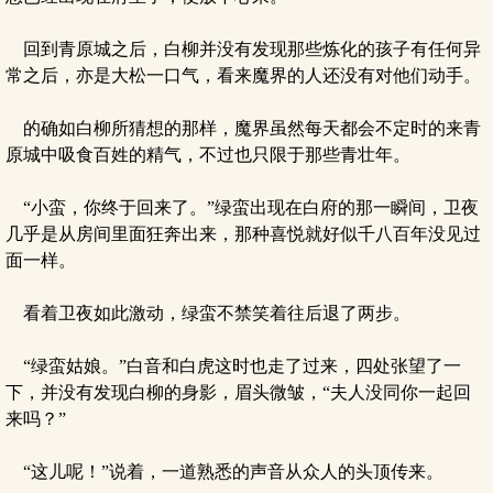
回到青原城之后，白柳并没有发现那些炼化的孩子有任何异
常之后，亦是大松一口气，看来魔界的人还没有对他们动手。
的确如白柳所猜想的那样，魔界虽然每天都会不定时的来青
原城中吸食百姓的精气，不过也只限于那些青壮年。
“小蛮，你终于回来了。”绿蛮出现在白府的那一瞬间，卫夜
几乎是从房间里面狂奔出来，那种喜悦就好似千八百年没见过
面一样。
看着卫夜如此激动，绿蛮不禁笑着往后退了两步。
“绿蛮姑娘。”白音和白虎这时也走了过来，四处张望了一
下，并没有发现白柳的身影，眉头微皱，“夫人没同你一起回
来吗？”
“这儿呢！”说着，一道熟悉的声音从众人的头顶传来。