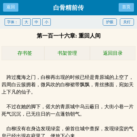
白骨精前传
返回
首页
字体：
大
中
小
护眼
关灯
第一百一十六章: 重回人间
存书签
书架管理
返回目录
跨过魔海之门，白柳再出现的时候已经是青原城的上空了，
四周白云簇拥着，微风吹的白柳裙带飘飘，青丝拂面，宛如天
上下凡的仙子。
不过在她的脚下，偌大的青原城中乌云蔽日，大街小巷一片
死气沉沉，已无往日的一点蓬勃朝气。
白柳没有在身边发现绿蛮，俯首往城中查探，发现绿蛮的气
息已经出现在府里了，便放下心来。