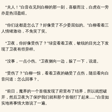
“夫人！”白音在见到白柳的那一刻，喜极而泣，白虎在一旁
亦是热泪盈眶。
“你们这都是怎么了？好像受了不少委屈似的。”白柳看着三
人情绪激动，不免笑了笑。
“卫夜，你好像受伤了？”绿蛮看着卫夜，敏锐的目光之下发
现了卫夜有些异样。
“没事，一点小伤。”卫夜侧向一边，躲了一下，说道。
“受伤了？”白柳一惊，看着卫夜的确受了点伤，随后看向白
音问道：怎么回事？。
“前日，魔界的一个首领发现了府里布了结界，所以就想破
开，然后卫夜为了保护我们就和那个首领打了起来......”白音如
实地将事情大致说了一遍。