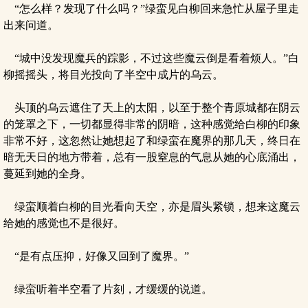
“怎么样？发现了什么吗？”绿蛮见白柳回来急忙从屋子里走
出来问道。
“城中没发现魔兵的踪影，不过这些魔云倒是看着烦人。”白
柳摇摇头，将目光投向了半空中成片的乌云。
头顶的乌云遮住了天上的太阳，以至于整个青原城都在阴云
的笼罩之下，一切都显得非常的阴暗，这种感觉给白柳的印象
非常不好，这忽然让她想起了和绿蛮在魔界的那几天，终日在
暗无天日的地方带着，总有一股窒息的气息从她的心底涌出，
蔓延到她的全身。
绿蛮顺着白柳的目光看向天空，亦是眉头紧锁，想来这魔云
给她的感觉也不是很好。
“是有点压抑，好像又回到了魔界。”
绿蛮听着半空看了片刻，才缓缓的说道。