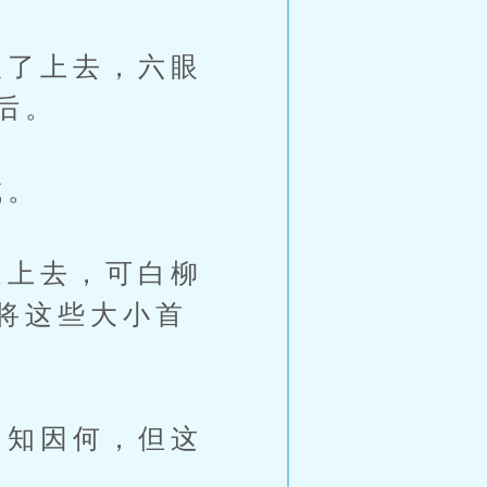
了上去，六眼
后。
城。
上去，可白柳
将这些大小首
知因何，但这