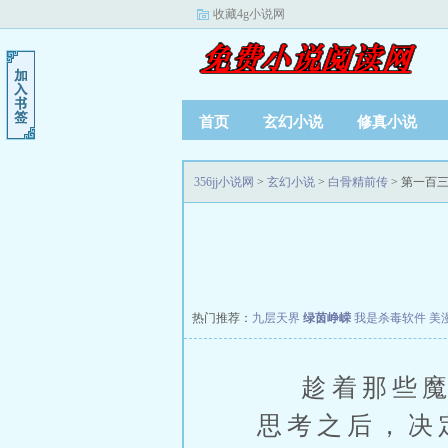
收藏4g小说网
首页
玄幻小说
修真小说
356jj小说网
>
玄幻小说
>
白骨精前传
> 第一百
热门推荐：
九层天界
绿茵峥嵘
我是杀毒软件
美
趁着那些魔界
思考之后，决