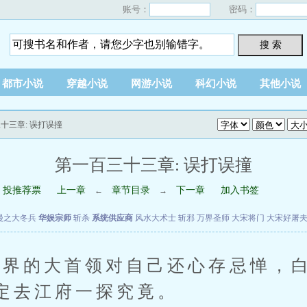
账号：
密码：
搜 索
都市小说
穿越小说
网游小说
科幻小说
其他小说
三十三章: 误打误撞
第一百三十三章: 误打误撞
投推荐票
上一章
章节目录
下一章
加入书签
←
→
漫之大冬兵
华娱宗师
斩杀
系统供应商
风水大术士
斩邪
万界圣师
大宋将门
大宋好屠
的大首领对自己还心存忌惮，白
定去江府一探究竟。