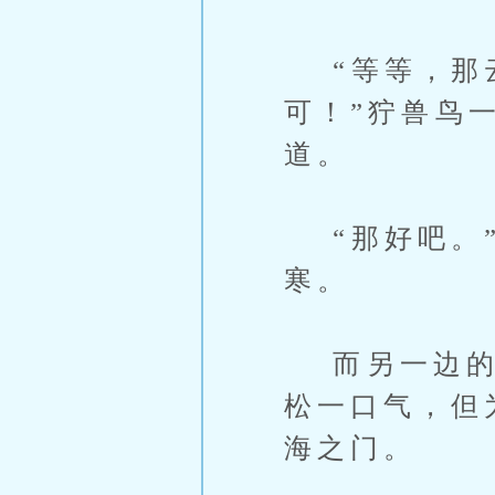
“等等，那云
可！”狞兽鸟
道。
“那好吧。”
寒。
而另一边的云
松一口气，但
海之门。