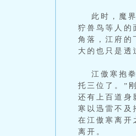
此时，魔界的
狞兽鸟等人的
角落，江府的
大的也只是透
江傲寒抱拳对
托三位了。”
还有上百道身
寒以迅雷不及
在江傲寒离开
离开。