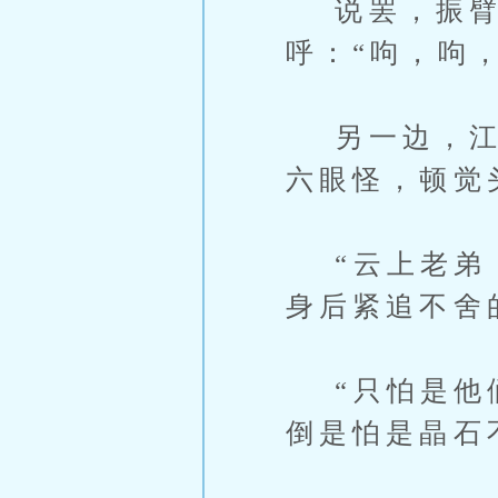
说罢，振臂
呼：“呴，呴
另一边，江傲
六眼怪，顿觉
“云上老弟，
身后紧追不舍
“只怕是他们
倒是怕是晶石