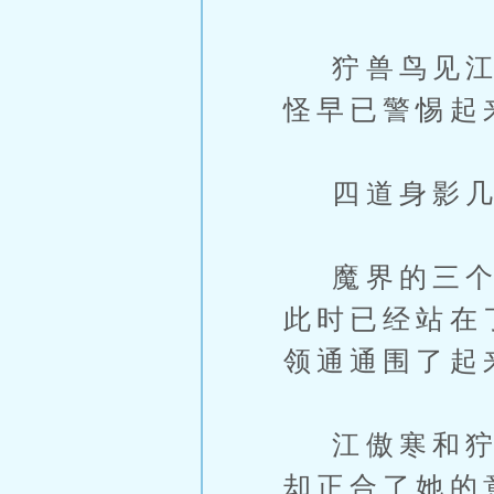
狞兽鸟见江傲
怪早已警惕起
四道身影几
魔界的三个大
此时已经站在
领通通围了起
江傲寒和狞兽
却正合了她的