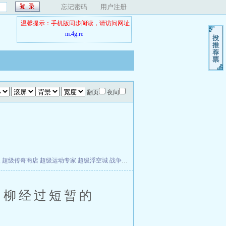
忘记密码
用户注册
温馨提示：手机版同步阅读，请访问网址
m.4g.re
翻页
夜间
夫
超级传奇商店
超级运动专家
超级浮空城
战争天堂
混元道纪
教练万岁
都市全能巨星
柳经过短暂的