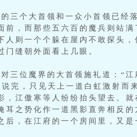
三个大首领和一众小首领已经落
面前，而那些五六百的魔兵则站满
下人则一个个躲在屋内不敢探头，
过门缝朝外面看上几眼。
三位魔界的大首领施礼道：“江
刚说完，只见天上一道白虹激射而
影，江傲寒等人纷纷抬头望去。就
掩耳之势化作一道黑影直奔相反的
之后，在江府的一个房间里，又是