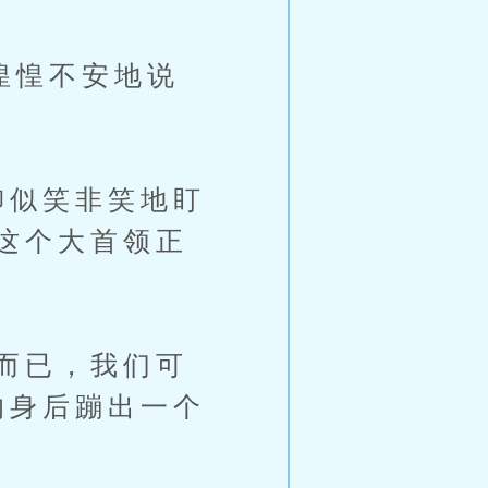
些惶惶不安地说
柳似笑非笑地盯
这个大首领正
而已，我们可
的身后蹦出一个