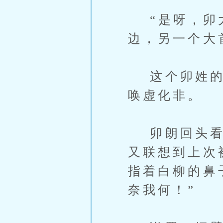
“是呀，卯大
边，另一个大
这个卯姓的大
唤虚化非。
卯朗回头看着
又联想到上次
指着白柳的鼻
奈我何！”