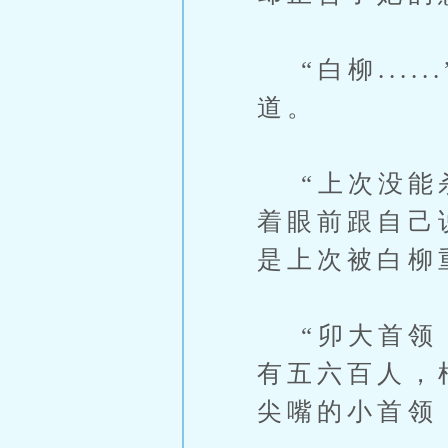
“白柳....
道。
“上次没能杀
着眼前跟自己
是上次被白柳
“卯大首领，
有五六百人，
尖嘴的小首领