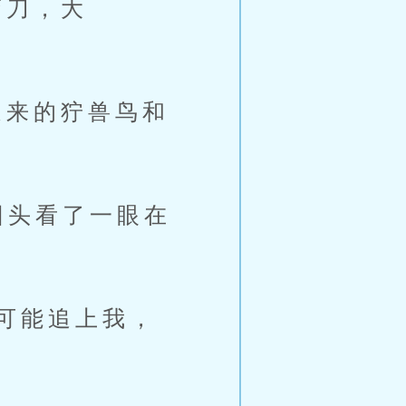
弯刀，大
来的狞兽鸟和
回头看了一眼在
可能追上我，
。