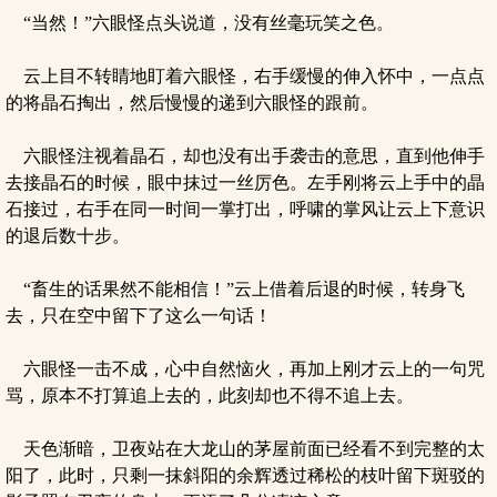
“当然！”六眼怪点头说道，没有丝毫玩笑之色。
云上目不转睛地盯着六眼怪，右手缓慢的伸入怀中，一点点
的将晶石掏出，然后慢慢的递到六眼怪的跟前。
六眼怪注视着晶石，却也没有出手袭击的意思，直到他伸手
去接晶石的时候，眼中抹过一丝厉色。左手刚将云上手中的晶
石接过，右手在同一时间一掌打出，呼啸的掌风让云上下意识
的退后数十步。
“畜生的话果然不能相信！”云上借着后退的时候，转身飞
去，只在空中留下了这么一句话！
六眼怪一击不成，心中自然恼火，再加上刚才云上的一句咒
骂，原本不打算追上去的，此刻却也不得不追上去。
天色渐暗，卫夜站在大龙山的茅屋前面已经看不到完整的太
阳了，此时，只剩一抹斜阳的余辉透过稀松的枝叶留下斑驳的