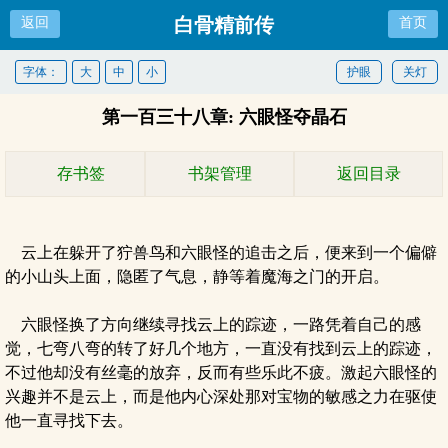
白骨精前传
返回
首页
字体：
大
中
小
护眼
关灯
第一百三十八章: 六眼怪夺晶石
存书签
书架管理
返回目录
云上在躲开了狞兽鸟和六眼怪的追击之后，便来到一个偏僻
的小山头上面，隐匿了气息，静等着魔海之门的开启。
六眼怪换了方向继续寻找云上的踪迹，一路凭着自己的感
觉，七弯八弯的转了好几个地方，一直没有找到云上的踪迹，
不过他却没有丝毫的放弃，反而有些乐此不疲。激起六眼怪的
兴趣并不是云上，而是他内心深处那对宝物的敏感之力在驱使
他一直寻找下去。