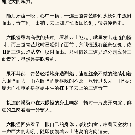
如此大的威力。
随后牙齿一咬，心中一横，一连三道青芒瞬间从长剑中激射
而出，青芒刚一出鞘，云上却连忙收回长剑，转身便遁走。
六眼怪昂着高傲的头颅，看着云上逃走，嘴里发出连连的怪
叫，而三道青芒此时已经到了面前，六眼怪没有丝毫犹豫，依
旧是三道烈焰从空中喷射而出。只可惜这三道烈焰分别应付三
道青芒，显然是要吃亏的。
果不其然，青芒轻松地穿透烈焰，速度丝毫不减的继续朝着
六眼怪而去，而六眼怪的身躯躲闪不及，只转过头去，用他那
庞大而很重的身躯硬生生的扛下了云上的三道青芒。
接连的爆裂声在六眼怪的身上响起，顿时一片皮开肉绽，鲜
红的血肉看着十分骇人。
六眼怪回头看了一眼自己的身体，暴跳如雷，冲着天空发出
一声巨大的嘶吼，随即便朝着云上逃离的方向追去。