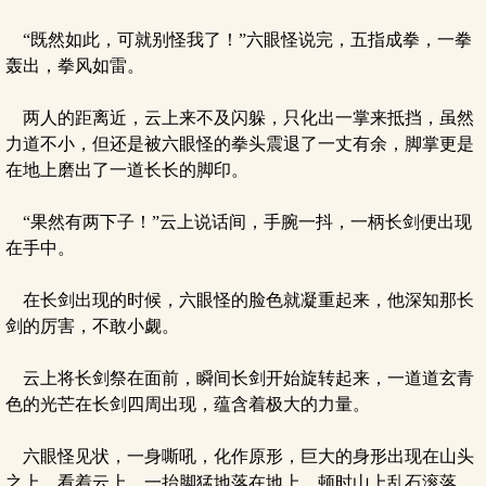
“既然如此，可就别怪我了！”六眼怪说完，五指成拳，一拳
轰出，拳风如雷。
两人的距离近，云上来不及闪躲，只化出一掌来抵挡，虽然
力道不小，但还是被六眼怪的拳头震退了一丈有余，脚掌更是
在地上磨出了一道长长的脚印。
“果然有两下子！”云上说话间，手腕一抖，一柄长剑便出现
在手中。
在长剑出现的时候，六眼怪的脸色就凝重起来，他深知那长
剑的厉害，不敢小觑。
云上将长剑祭在面前，瞬间长剑开始旋转起来，一道道玄青
色的光芒在长剑四周出现，蕴含着极大的力量。
六眼怪见状，一身嘶吼，化作原形，巨大的身形出现在山头
之上，看着云上，一抬脚猛地落在地上，顿时山上乱石滚落，