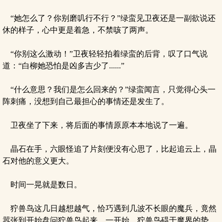
“她怎么了？你别磨叽行不行？”绿蛮见卫夜还是一副欲说还
休的样子，心中更是着急，不禁咳了两声。
“你别这么激动！”卫夜轻轻拍着绿蛮的后背，叹了口气说
道：“白柳她恐怕是凶多吉少了......”
“什么意思？我们是怎么回来的？”绿蛮闻言，只觉得心头一
阵刺痛，没想到自己最担心的事情还是发生了。
卫夜坐了下来，将后面的事情原原本本地说了一遍。
晶石在手，六眼怪追了片刻便没有心思了，比起追云上，晶
石对他的意义更大。
时间一晃就是数日。
狞兽鸟这几日越想越气，恰巧遇到几波不长眼的魔兵，竟然
嚣张到开始盘问狞兽鸟起来。一开始，狞兽鸟碍于魔界的势