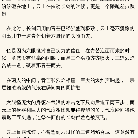
纷纷砸在地上，云上在催动长剑的时候，更是一个踉跄差点跌
倒。
在此时，长剑四周的青芒已经强盛到极致，云上毫不犹豫的
引出其中一道青芒朝着六眼怪的头颅而去。
也是因为六眼怪对自己实力的信任，在青芒迎面而来的时
候，竟然没有丝毫的闪躲，而是三个头颅齐齐喷火，三道烈焰
合成一道，硬着那青芒而去。
在两人的中间，青芒和烈焰相撞，巨大的爆炸声响起，一层
层如涟漪般的气浪在瞬间向四周扩散。
六眼怪庞大的身躯在气浪的冲击之下只向后退了两三步，而
云上的身躯和巨大的气浪相比却显得瘦弱的多，气浪瞬间将他
震退三五丈远，连祭在面前的长剑都差点被震飞。
云上目露惊骇，不曾想到六眼怪的三道烈焰合成一道竟然有