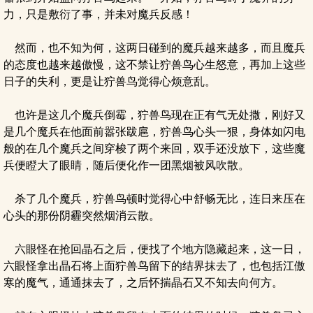
力，只是敷衍了事，并未对魔兵反感！
然而，也不知为何，这两日碰到的魔兵越来越多，而且魔兵
的态度也越来越傲慢，这不禁让狞兽鸟心生怒意，再加上这些
日子的失利，更是让狞兽鸟觉得心烦意乱。
也许是这几个魔兵倒霉，狞兽鸟现在正有气无处撒，刚好又
是几个魔兵在他面前嚣张跋扈，狞兽鸟心头一狠，身体如闪电
般的在几个魔兵之间穿梭了两个来回，双手还没放下，这些魔
兵便瞪大了眼睛，随后便化作一团黑烟被风吹散。
杀了几个魔兵，狞兽鸟顿时觉得心中舒畅无比，连日来压在
心头的那份阴霾突然烟消云散。
六眼怪在抢回晶石之后，便找了个地方隐藏起来，这一日，
六眼怪拿出晶石将上面狞兽鸟留下的结界抹去了，也包括江傲
寒的魔气，通通抹去了，之后怀揣晶石又不知去向何方。