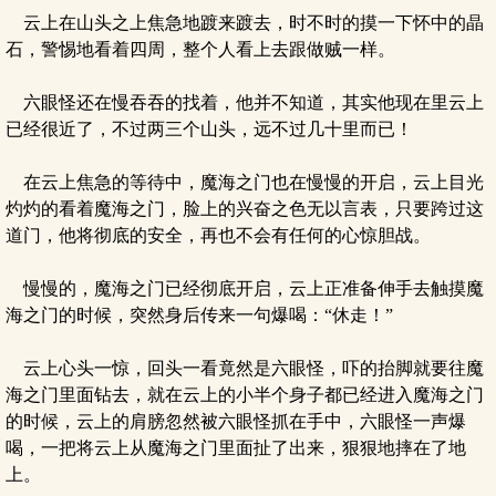
云上在山头之上焦急地踱来踱去，时不时的摸一下怀中的晶
石，警惕地看着四周，整个人看上去跟做贼一样。
六眼怪还在慢吞吞的找着，他并不知道，其实他现在里云上
已经很近了，不过两三个山头，远不过几十里而已！
在云上焦急的等待中，魔海之门也在慢慢的开启，云上目光
灼灼的看着魔海之门，脸上的兴奋之色无以言表，只要跨过这
道门，他将彻底的安全，再也不会有任何的心惊胆战。
慢慢的，魔海之门已经彻底开启，云上正准备伸手去触摸魔
海之门的时候，突然身后传来一句爆喝：“休走！”
云上心头一惊，回头一看竟然是六眼怪，吓的抬脚就要往魔
海之门里面钻去，就在云上的小半个身子都已经进入魔海之门
的时候，云上的肩膀忽然被六眼怪抓在手中，六眼怪一声爆
喝，一把将云上从魔海之门里面扯了出来，狠狠地摔在了地
上。