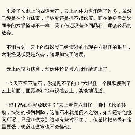
引发了长剑上的四道青芒，云上的体力也消耗了许多，虽然
已经是在全力逃离，但终究还是提不起速度。而在他身后急速
而来的六眼怪却不一样，受了伤还没有夺回晶石，哪会轻易的
放弃。
不消片刻，云上的背影就已经清晰的出现在六眼怪的眼前，
六眼怪见状更是兴奋，随即加快了速度。
云上的奋力逃离，却始终还是被六眼怪给追上了。
“今天不留下晶石，你是跑不了的！”六眼怪一个跳跃便到了
云上前面，面露狰狞地审视着云上，淡淡地说道。
“留下晶石你就放我走？”云上看着六眼怪，脑中飞快的转
动，快速的权衡利弊，这晶石本就是傥来之物，如今还给他也
无所谓，只是江傲寒那边却有些对不住了，但总比把命丢在这
里要强，想必江傲寒也不会怪他。