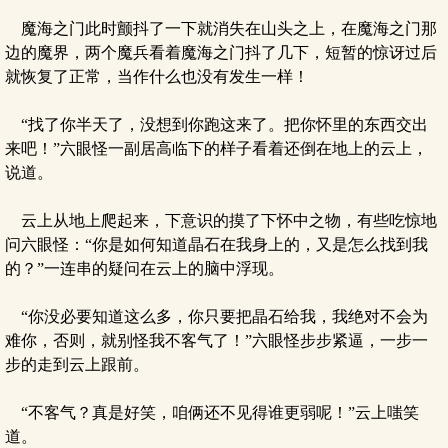
魔海之门此时颤抖了一下就消失在山头之上，在魔海之门那
边的魔界，两个魔兵看着魔海之门抖了几下，短暂的惊讶过后
就恢复了正常，当作什么也没有发生一样！
“找了你半天了，没想到你跑这来了。把你怀里的东西交出
来吧！”六眼怪一副居高临下的样子看着还倒在地上的云上，
说道。
云上从地上爬起来，下意识的摸了下怀中之物，有些吃惊地
问六眼怪：“你是如何知道晶石在我身上的，又是怎么找到我
的？”一连串的疑问在云上的脑中浮现。
“你没必要知道这么多，你只要把晶石给我，我绝对不会为
难你，否则，就别怪我不客气了！”六眼怪步步紧逼，一步一
步的走到云上跟前。
“不客气？真是好笑，咱俩还不见得谁更弱呢！”云上嗤笑
道。