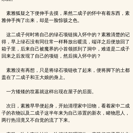
素雅狐疑之下便伸手去摸，果然二成子的怀中有着东西，素
雅伸手掏了出来，却是一脸惊骇之色。
这二成子何时将自己的绿石项链揣入怀中的？素雅清楚的记
得，早上绿石没有同往常一样释放出暖流，端详之后便放回了
箱子里，后来自己被魔界的小首领抓到了洞中，难道是二成子
回来之后发现了自己的项链，然后揣入怀中的？
素雅没有再想，只是将绿石项链收了起来，便将脚下的土都
盖在了二成子和王大娘的身上。
一方矮矮的坟墓就这样出现在屋子的后面。
次日，素雅早早便起身，开始清理家中旧物，看着家中二成
子的衣物以及二成子这半年来为自己添置的新衣，睹物思人，
两行热泪竟又不自觉的流了下来。