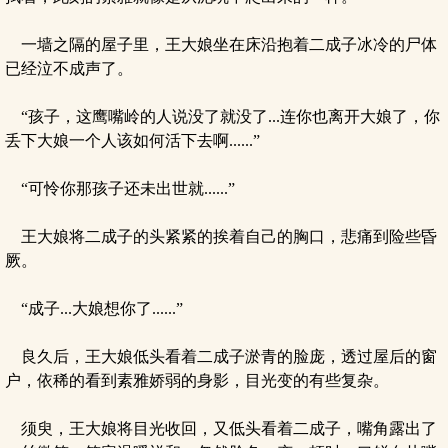
一墙之隔的屋子里，王大娘坐在床沿抱着二成子冰冷的尸体
已经泣不成声了。
“孩子，这鹰嘴岭的人说没了就没了...连你也离开大娘了，你
丢下大娘一个人该如何活下去啊......”
“可怜你那孩子还未出世就......”
王大娘将二成子的头紧紧的挨着自己的胸口，悲痛到险些昏
厥。
“成子...大娘想你了......”
良久后，王大娘低头看着二成子淤青的脸庞，透过屋后的窗
户，依稀的看到素雅娇弱的身影，目光变的有些复杂。
须臾，王大娘将目光收回，又低头看着二成子，嘴角露出了