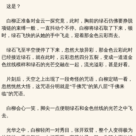
这是？
白柳正准备对金云一探究竟，此时，胸前的绿石仿佛要挣脱
项链的束缚一般，一直抖动个不停。白柳将绿石取了下来，顿
时，绿石飞快的从她的手中飞走，迎着那金色云彩而去。
绿石飞至半空便停了下来，忽然大放异彩，那金色云彩此时
已经接近绿石，就在此时，云彩忽然四分五裂，变成一道道金
色丝线模样和绿石的光芒交融在一起，流光溢彩，甚是好看。
片刻后，天空之上出现了一段奇怪的咒语，白柳定睛一看，
忽然恍然大悟，这咒语分明就是“千佛咒”的第八层“千佛来
临”的咒语。
白柳会心一笑，脚尖一点便朝绿石和金色丝线的光芒之中飞
去。
光华之中，白柳轻闭一对秀目，张开双臂，整个人变得极为