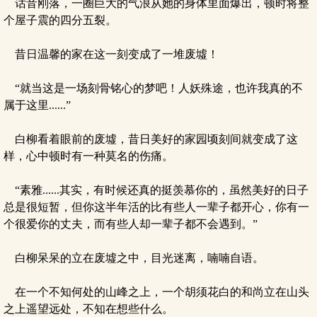
话音刚落，一圈巨大的气浪从她的身体里面爆出，顿时将整
个屋子震的四分五裂。
昔日温馨的家在这一刻变成了一堆废墟！
“就当这是一场刻骨铭心的梦吧！人妖殊途，也许我真的不
属于这里......”
白柳看着眼前的废墟，昔日美好的家园顷刻间就变成了这
样，心中顿时有一种莫名的伤痛。
“素雅......其实，有时候还真的挺羡慕你的，虽然美好的日子
总是很短暂，但你这半年活的比有些人一辈子都开心，你有一
个很爱你的丈夫，而有些人却一辈子都不会遇到。”
白柳呆呆的立在废墟之中，目光迷离，喃喃自语。
在一个不知何处的山峰之上，一个胡须花白的和尚立在山头
之上遥望远处，不知在想些什么。