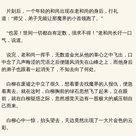
片刻后，一个年轻的和尚出现在老和尚的身后，行礼
道：“师父，弟子无能让那魔界的小首领跑了。”
“也罢！世间一切都自有定数，强求不得！”老和尚长吁一口
气，说道。
说完，老和尚一挥手，无数道金光从他的掌心之中飞出，口
中念了几声晦涩的咒语之后便随风消失在山峰之上，而他身后
的弟子也跟着一起消失了，不知去向了何处。
白柳在废墟之中立了很久，想着要去找魔界的人报仇，便急
着离去。就在这时，白柳胸前的绿石忽然飞了起来，立在眼
前，就在白柳疑惑之际，忽然感觉天边有一股极大的威压朝自
己而来。
白柳心中一惊，抬头望去，天边竟然出现了一大片金色的云
彩。