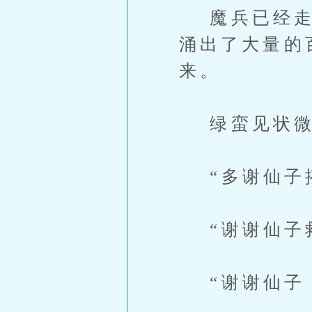
魔兵已经走了
涌出了大量的
来。
绿蛮见状微
“多谢仙子
“谢谢仙子救
“谢谢仙子