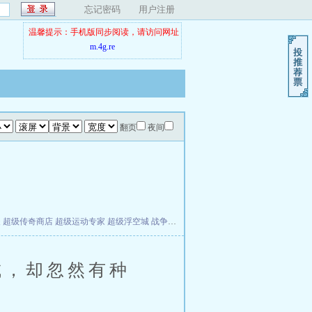
忘记密码
用户注册
温馨提示：手机版同步阅读，请访问网址
m.4g.re
翻页
夜间
夫
超级传奇商店
超级运动专家
超级浮空城
战争天堂
混元道纪
教练万岁
都市全能巨星
，却忽然有种