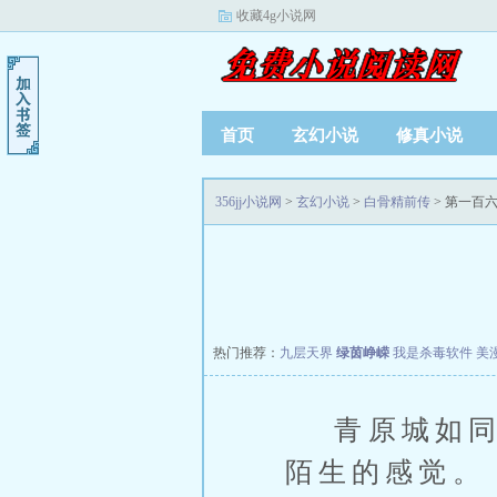
收藏4g小说网
首页
玄幻小说
修真小说
356jj小说网
>
玄幻小说
>
白骨精前传
> 第一百六
热门推荐：
九层天界
绿茵峥嵘
我是杀毒软件
美
青原城如同往
陌生的感觉。