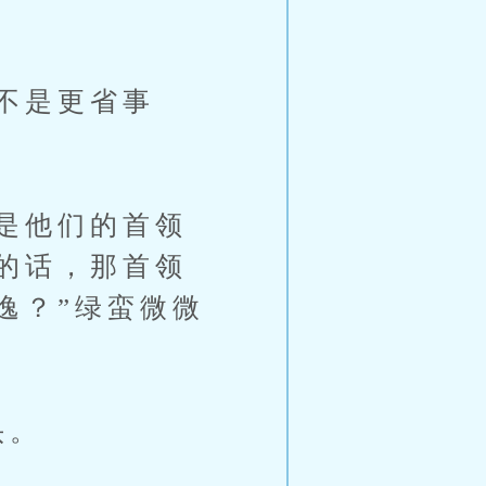
不是更省事
是他们的首领
的话，那首领
逸？”绿蛮微微
头。