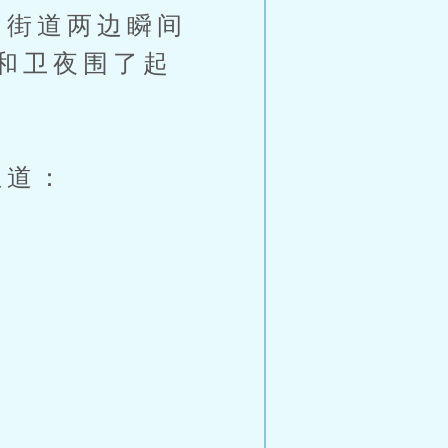
街道两边瞬间
和卫夜围了起
恩道：