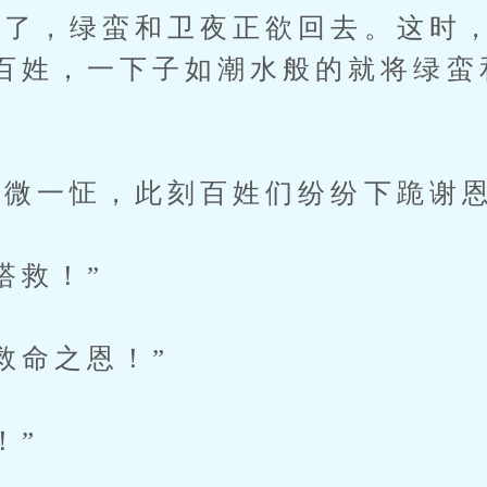
，绿蛮和卫夜正欲回去。这时，
百姓，一下子如潮水般的就将绿蛮
微一怔，此刻百姓们纷纷下跪谢
搭救！”
命之恩！”
！”