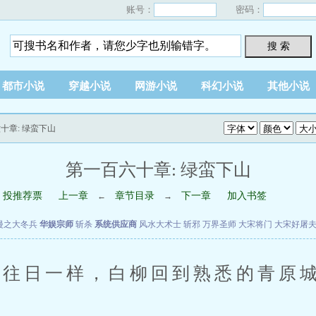
账号：
密码：
搜 索
都市小说
穿越小说
网游小说
科幻小说
其他小说
十章: 绿蛮下山
第一百六十章: 绿蛮下山
投推荐票
上一章
章节目录
下一章
加入书签
←
→
漫之大冬兵
华娱宗师
斩杀
系统供应商
风水大术士
斩邪
万界圣师
大宋将门
大宋好屠
日一样，白柳回到熟悉的青原城