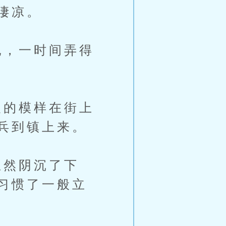
凄凉。
，一时间弄得
的模样在街上
兵到镇上来。
然阴沉了下
习惯了一般立