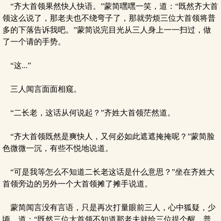
“齐大首领果然快人快语。”蒙简嘿嘿一笑，道：“既然齐大首
领这么说了，那老夫也不绕弯子了，那就劳烦三位大首领将普
多的下落告诉我吧。”蒙简说完目光从三人身上一一扫过，做
了一个请的手势。
“这...”
三人闻言面面相窥。
“二长老，这话从何说起？”齐姓大首领茫然道。
“齐大首领既然是爽快人，又何必如此遮遮掩掩呢？”蒙简脸
色微微一沉，有些不悦地说道。
“可是我等怎么不知道二长老这话是什么意思？”坐在齐姓大
首领旁边的另外一个大首领摊了摊手说道。
蒙简闻言没有言语，只是再次打量眼前三人，心中狐疑，少
顷，道：“既然三位大首领不知道那老夫就给三位提个醒，普