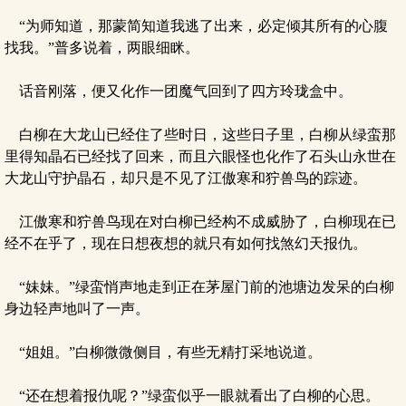
“为师知道，那蒙简知道我逃了出来，必定倾其所有的心腹
找我。”普多说着，两眼细眯。
话音刚落，便又化作一团魔气回到了四方玲珑盒中。
白柳在大龙山已经住了些时日，这些日子里，白柳从绿蛮那
里得知晶石已经找了回来，而且六眼怪也化作了石头山永世在
大龙山守护晶石，却只是不见了江傲寒和狞兽鸟的踪迹。
江傲寒和狞兽鸟现在对白柳已经构不成威胁了，白柳现在已
经不在乎了，现在日想夜想的就只有如何找煞幻天报仇。
“妹妹。”绿蛮悄声地走到正在茅屋门前的池塘边发呆的白柳
身边轻声地叫了一声。
“姐姐。”白柳微微侧目，有些无精打采地说道。
“还在想着报仇呢？”绿蛮似乎一眼就看出了白柳的心思。