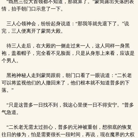
“既然三位大首领都不知道，那就算了。”蒙简露出失落的表
情，抬手朝门口示意了一下。
三人心领神会，纷纷起身说道：“那我等就先退下了。”说
完，三人便离开了蒙简大殿。
待三人走后，在大殿的一侧走过来一人，这人同样一身黑
袍，盖着帽子，完全看不见脸面，只是从身形上来看，应该是
个男人。
黑袍神秘人走到蒙简跟前，朝门口看了一眼说道：“二长老
可以将监视他们的人撤回来了，他们根本就不知道普多的下
落。”
“只是这普多一日找不到，我这心里便一日不得安宁。”普多
气急道。
“二长老无需太过担心，普多的元神被重创，想彻底的恢复
往日的修为，怕是需要很长一段时间，再说，现在魔界的大权