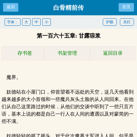
白骨精前传
返回
首页
字体：
大
中
小
护眼
关灯
第一百六十五章: 甘露琼浆
存书签
书架管理
返回目录
魔界。
奴德站在小屋门口，仰首望着不远处的天空，这几天他看到
越来越多的大小首领和一些魔兵灰头土脸的从人间回来。在他
们从自己这里路过的时候，从他们的交谈中听到了一些只言片
语，基本上说的都是自己一行人在人间的遭遇以及对蒙简的一
些不满。
奴德轻轻的摇了摇头，对于此次魔界大军进入人间，似乎早