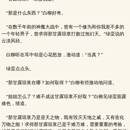
“那是什么东西？”白柳好奇。
“在数千年前的神魔大战中，曾有一个修为和你我差不多的
一个年轻男子，曾求得那甘露琼浆打败过煞幻天。”绿蛮说的
云淡风轻。
白柳听在耳中却是心花怒放，激动道：“当真？”
绿蛮点点头。
“那甘露琼浆在哪？如何取得？”白柳有些激动地问道。
“姐姐怎么了？难不成这甘露琼浆不好取？”白柳见绿蛮面露
难色，猜道。
“那甘露琼浆乃是逆天之物，既有毁灭天地之威，又有造化
万物之能！求得那甘露琼浆已是千难万难，需要重重的考验，