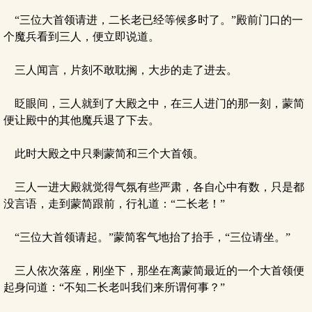
“三位大首领请进，二长老已经等候多时了。”殿前门口的一
个魔兵看到三人，便立即说道。
三人闻言，片刻不敢耽搁，大步的走了进去。
眨眼间，三人就到了大殿之中，在三人进门的那一刻，蒙简
便让殿中的其他魔兵退了下去。
此时大殿之中只剩蒙简和三个大首领。
三人一进大殿就觉得气氛有些严肃，各自心中有数，只是都
没言语，走到蒙简跟前，行礼道：“二长老！”
“三位大首领请起。”蒙简客气地抬了抬手，“三位请坐。”
三人依次落座，刚坐下，那坐在离蒙简最近的一个大首领便
起身问道：“不知二长老叫我们来所谓何事？”