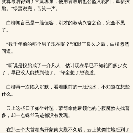
就算最后得到了甘露琼浆，使用者最后也会坠入轮回，重新投
胎。”绿蛮说完，苦笑一声。
白柳闻言已是一脸僵容，刚才的激动兴奋之色，完全不见
了。
“数千年前的那个男子现在呢？”沉默了良久之后，白柳忽然
问道。
“听说是投胎成了一介凡人，估计现在早已不知轮回多少次
了，早已没人能找到他了。”绿蛮想了想说道。
白柳再一次陷入沉默，看着眼前的一汪池水，不知道在想些
什么。
云上这些日子如坐针毡，蒙简命他带领他的心腹魔煞去找普
多，却一点蛛丝马迹都没有发现。
在那三个大首领离开蒙简大殿不久后，云上就匆忙地赶到了