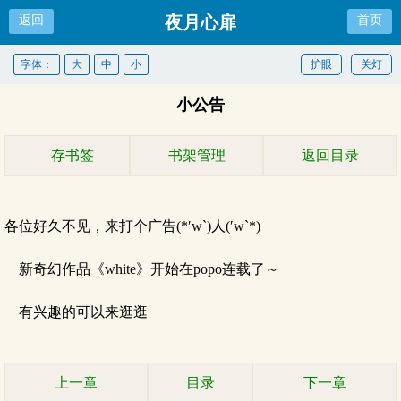
夜月心扉
返回
首页
字体：
大
中
小
护眼
关灯
小公告
存书签
书架管理
返回目录
各位好久不见，来打个广告(*′w`)人(′w`*)
新奇幻作品《white》开始在popo连载了～
有兴趣的可以来逛逛
上一章
目录
下一章