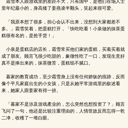
霜雪本人跟游戏里的差距不大，只有国中，是他们在场人士
里年纪最小的，身高矮了姜燕凌半颗头，笑起来很可爱。
「我原本想了很多，担心会认不出来，没想到大家都差不
多。」霜雪笑着，把蛋糕打开，「快吃吃看！小泉做的抹茶蛋
糕很有名的，是抢手货！」
小泉是蛋糕店的店长，霜雪常买他们家的蛋糕，买着买着就
成了朋友。顾言飞很少吃甜的，象徵性吃了一口，发现生意好
真不是捧出来的，抹茶微苦，蛋糕馅不腻口。
暮家的教育成功，至少霜雪身上没有任何娇纵的痕跡，反而
像个平凡家庭出生的小女孩，只是从她平常游戏里的叙述看
来，她家人跟姜家有得一拚。
「暮家不是涉及游戏產业的，怎么突然也想投资了？」顾言
飞问了一句，他还是比较注重理由的，人情世故反而忘得一乾
二净，收穫了一堆白眼。