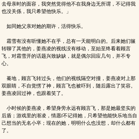
去母亲时的面容，我突然觉得他不在我身边无所谓，不记得我
也没关係，我只希望他快乐。」
如同她父亲对她的期许，活得快乐。
霜雪有没有听懂她不在乎，总有一天能明白的。后来她们辗
转聊了其他的，姜燕凌的视线没有移动，至始至终看着顾言
飞，对霜雪开的话题兴致缺缺，就是偶尔回应几句，并不专
心。
驀地，顾言飞转过头，他们的视线隔空对撞，姜燕凌对上那
双眼睛，不自觉愣了神，顾言飞也被吓到，随后露出了笑容。
姜燕凌回过神，也跟着笑了。
小时候的姜燕凌，希望身旁永远有顾言飞，那是她最坚实的
后盾；游戏里的渐凌，情愿f不记得她，只希望他能快乐地当自
己想当的无名小卒；现在的她，明明什么也没想，却什么都有
了。