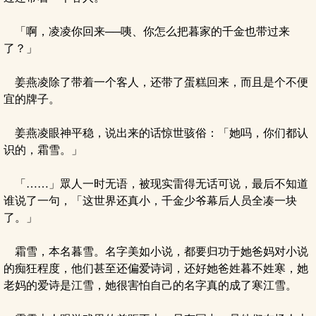
「啊，凌凌你回来──咦、你怎么把暮家的千金也带过来
了？」
姜燕凌除了带着一个客人，还带了蛋糕回来，而且是个不便
宜的牌子。
姜燕凌眼神平稳，说出来的话惊世骇俗：「她吗，你们都认
识的，霜雪。」
「……」眾人一时无语，被现实雷得无话可说，最后不知道
谁说了一句，「这世界还真小，千金少爷幕后人员全凑一块
了。」
霜雪，本名暮雪。名字美如小说，都要归功于她爸妈对小说
的痴狂程度，他们甚至还偏爱诗词，还好她爸姓暮不姓寒，她
老妈的爱诗是江雪，她很害怕自己的名字真的成了寒江雪。