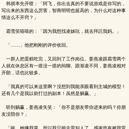
韩祺率先开喷：「阿飞，你出去真的不要说游戏是你写的，
写出来的东西这么厉害，智商明明也挺高的，为什么对这种事
情这么不开窍？」
霜雪笑嘻嘻的：「因为我想找凌姊玩，就去拜託我妈。」
「……」他把刚刚的评价收回。
一群人把蛋糕吃完，又回到了工作岗位。姜燕凌跟霜雪两个
人就在休息区有一搭没一搭的间聊。跟渐凌不同，姜燕凌相对
开朗，话也比较多。
「我真的可以来这里啊？没想到我能亲眼看到主城的模型！
还有几个是我以前打过的副本！虽然是躺赢。」
听到躺赢，姜燕凌失笑：「你不是朋友带你进来的吗？你朋
友没陪你？」
「唉，她嫌我菜，所以我只能去雷别人了。感谢所有被我雷