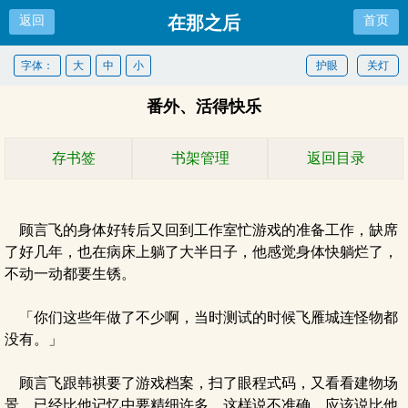
在那之后
返回
首页
字体：
大
中
小
护眼
关灯
番外、活得快乐
存书签
书架管理
返回目录
顾言飞的身体好转后又回到工作室忙游戏的准备工作，缺席
了好几年，也在病床上躺了大半日子，他感觉身体快躺烂了，
不动一动都要生锈。
「你们这些年做了不少啊，当时测试的时候飞雁城连怪物都
没有。」
顾言飞跟韩祺要了游戏档案，扫了眼程式码，又看看建物场
景，已经比他记忆中要精细许多。这样说不准确，应该说比他