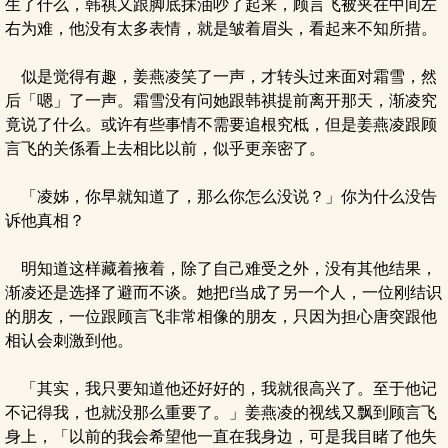
生了什么，韩祺又跟脚底抹油吵了起来，顾言飞被夹在中间左
右为难，他没有太多表情，就是皱着眉头，看起来不知所措。
似是觉得有趣，姜燕凌笑了一声，才转头过来面对霜雪，然
后「嗯」了一声。霜雪没有问她跟韩祺提前离开那天，渐凌究
竟说了什么。或许有些事情不需要追根究柢，但是姜燕凌跟顾
言飞的关係看上去相比以前，似乎更亲密了。
「凌姊，你早就知道了，那么你怎么没说？」你为什么没告
诉他真相？
明知道这样藏着掖着，除了自己难受之外，没有其他结果，
渐凌还是选择了避而不谈。她把f当成了另一个人，一位刚结识
的朋友，一位跟顾言飞非常相像的朋友，只因为担心唐突跟他
相认会刺激到他。
「其实，我只要知道他还好好的，我就很高兴了。至于他记
不记得我，也就没那么重要了。」姜燕凌的视线又飘到顾言飞
身上，「以前的我会希望他一直在我身边，可是我目睹了他失