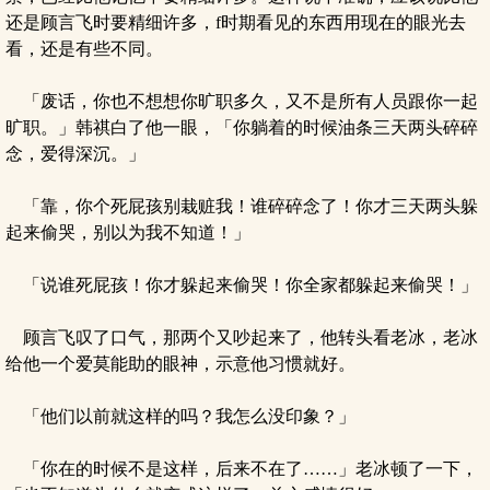
还是顾言飞时要精细许多，f时期看见的东西用现在的眼光去
看，还是有些不同。
「废话，你也不想想你旷职多久，又不是所有人员跟你一起
旷职。」韩祺白了他一眼，「你躺着的时候油条三天两头碎碎
念，爱得深沉。」
「靠，你个死屁孩别栽赃我！谁碎碎念了！你才三天两头躲
起来偷哭，别以为我不知道！」
「说谁死屁孩！你才躲起来偷哭！你全家都躲起来偷哭！」
顾言飞叹了口气，那两个又吵起来了，他转头看老冰，老冰
给他一个爱莫能助的眼神，示意他习惯就好。
「他们以前就这样的吗？我怎么没印象？」
「你在的时候不是这样，后来不在了……」老冰顿了一下，