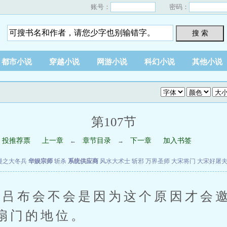
账号：
密码：
搜 索
都市小说
穿越小说
网游小说
科幻小说
其他小说
第107节
投推荐票
上一章
章节目录
下一章
加入书签
←
→
漫之大冬兵
华娱宗师
斩杀
系统供应商
风水大术士
斩邪
万界圣师
大宋将门
大宋好屠
布会不会是因为这个原因才会邀
扇门的地位。