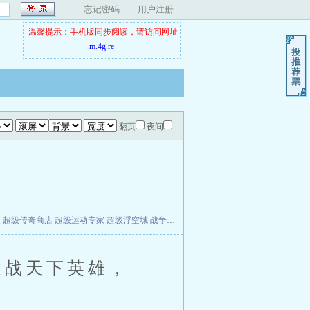
忘记密码
用户注册
温馨提示：手机版同步阅读，请访问网址
m.4g.re
翻页
夜间
夫
超级传奇商店
超级运动专家
超级浮空城
战争天堂
混元道纪
教练万岁
都市全能巨星
战天下英雄，