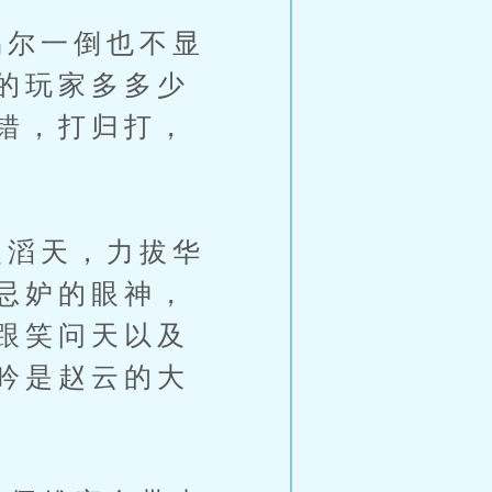
尔一倒也不显
的玩家多多少
错，打归打，
滔天，力拔华
忌妒的眼神，
跟笑问天以及
吟是赵云的大