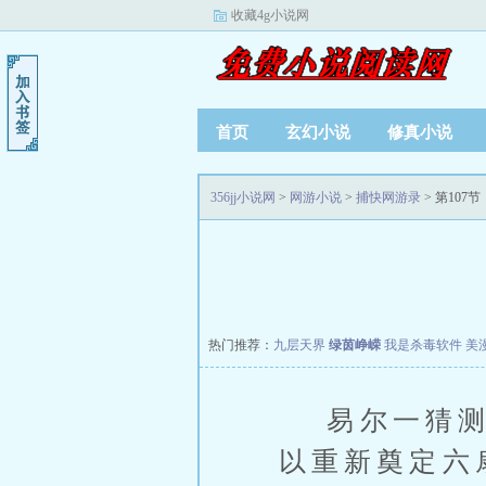
收藏4g小说网
首页
玄幻小说
修真小说
356jj小说网
>
网游小说
>
捕快网游录
> 第107节
热门推荐：
九层天界
绿茵峥嵘
我是杀毒软件
美
易尔一猜测吕
以重新奠定六