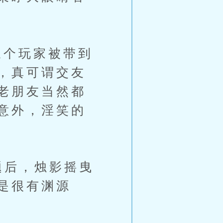
个玩家被带到
，真可谓交友
老朋友当然都
意外，淫笑的
题后，烛影摇曳
是很有渊源