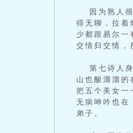
因为熟人很多
得无聊，拉着
少都跟易尔一
交情归交情，
第七诗人身边
山也酸溜溜的
把五个美女一
无病呻吟也在
弟子。