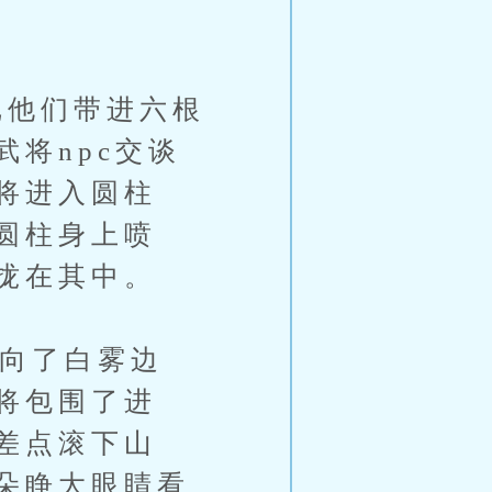
他们带进六根
将npc交谈
将进入圆柱
圆柱身上喷
拢在其中。
向了白雾边
将包围了进
差点滚下山
朵睁大眼睛看