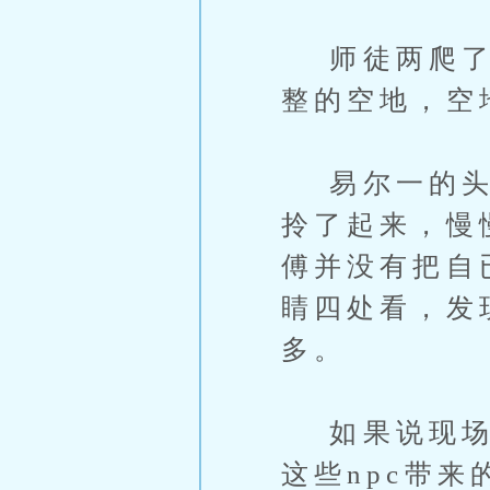
师徒两爬了两
整的空地，空
易尔一的头刚
拎了起来，慢
傅并没有把自
睛四处看，发
多。
如果说现场的
这些npc带