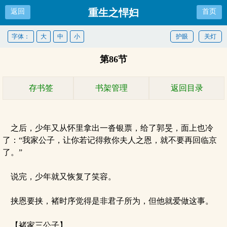
重生之悍妇
返回
首页
字体：
大
中
小
护眼
关灯
第86节
存书签
书架管理
返回目录
之后，少年又从怀里拿出一沓银票，给了郭旻，面上也冷
了：“我家公子，让你若记得救你夫人之恩，就不要再回临京
了。”
说完，少年就又恢复了笑容。
挟恩要挟，褚时序觉得是非君子所为，但他就爱做这事。
【褚家三公子】