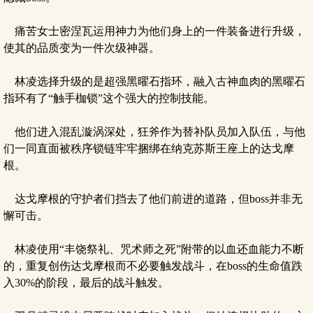
痛苦女士密涅瓦运用神力为他们身上的一件装备进行升级，
使其的品质变为一件次级神器。
林凌选择升级的是超强黑曜石指环，融入古神血肉的黑曜石
指环有了“触手枷锁”这个强大的控制技能。
他们进入混乱漩涡深处，狂斧作为替补队员加入队伍，与他
们一同直面被秩序锁链牢牢捆绑在纳克苏斯王座上的达戈摩
根。
达戈摩根的守护者们挡去了他们前进的道路，但boss并非无
懈可击。
林凌使用“丰饶祭礼、咒术师之死”附带的以血还血能力不断
的，重复创伤达戈摩根而不必要触发战斗，在boss的生命值跌
入30%的阶段，最后的战斗触发。