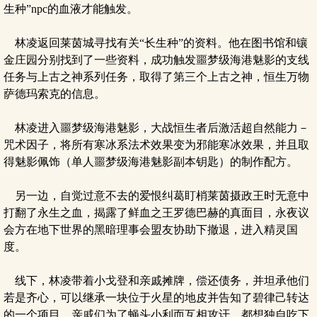
生种”npc的血液才能触发。
林凌返回莱茵城寻找有关“长生种”的资料。他在图书馆和镶
金庄园分别找到了一些资料，成功触发噩梦级海港魅影的支线
任务与上古之神系列任务，取得了第三个上古之神，恒生万物
萨德玛索克的信息。
林凌进入噩梦级海港魅影，大战恒生者后激活超自然能力－
咒术因子，将所有寒冰系法术效果变为邪能寒冰效果，并且取
得魅影佩饰（单人噩梦级海港魅影副本钥匙）的制作配方。
另一边，自觉过意不去的爱恨纠葛盯梢莱茵摄政王时无意中
打翻了永生之血，揭露了鲜血之王罗德巴赫的真面目，永夜议
会方在地下世界的黑暗理事会盟友协助下撤退，进入精灵国
度。
线下，林凌带着小戈登和亲戚摊牌，偿还债务，并坦承他们
若是齐心，可以继承一块位于火星的地皮并告知了碧律己转达
的一个项目。亲戚们为了蝇头小利而互相攻讦，都想独自吃下