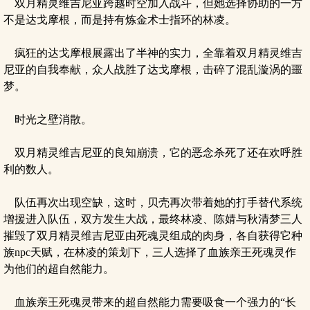
双月精灵维吉尼亚跨越时空加入战斗，但她选择协助的一方
不是达戈摩根，而是持有炼金术士指环的林凌。
疯狂的达戈摩根展露出了半神的实力，全靠着双月精灵维吉
尼亚的自我奉献，众人战胜了达戈摩根，击碎了混乱漩涡的噩
梦。
时光之壁消散。
双月精灵维吉尼亚的良知崩溃，它的恶念杀死了还在欢呼胜
利的数人。
队伍再次出现空缺，这时，贝壳再次带着她的打手替代系统
增援进入队伍，双方发生大战，最终林凌、陈婧与秋清梦三人
摧毁了双月精灵维吉尼亚由死魂灵组成的肉身，各自获得它种
族npc天赋，在林凌的策划下，三人选择了血族亲王死魂灵作
为他们的超自然能力。
血族亲王死魂灵带来的超自然能力需要吸食一个强力的“长