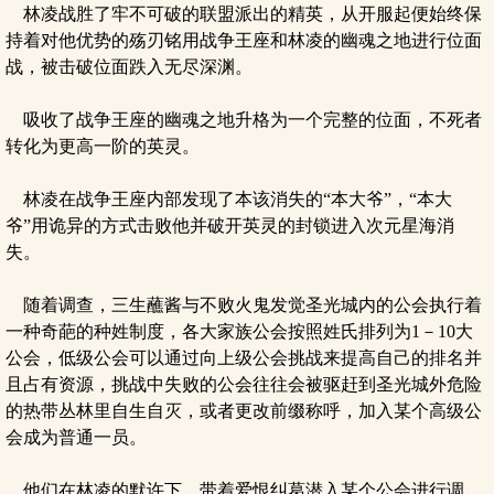
林凌战胜了牢不可破的联盟派出的精英，从开服起便始终保
持着对他优势的殇刃铭用战争王座和林凌的幽魂之地进行位面
战，被击破位面跌入无尽深渊。
吸收了战争王座的幽魂之地升格为一个完整的位面，不死者
转化为更高一阶的英灵。
林凌在战争王座内部发现了本该消失的“本大爷”，“本大
爷”用诡异的方式击败他并破开英灵的封锁进入次元星海消
失。
随着调查，三生蘸酱与不败火鬼发觉圣光城内的公会执行着
一种奇葩的种姓制度，各大家族公会按照姓氏排列为1－10大
公会，低级公会可以通过向上级公会挑战来提高自己的排名并
且占有资源，挑战中失败的公会往往会被驱赶到圣光城外危险
的热带丛林里自生自灭，或者更改前缀称呼，加入某个高级公
会成为普通一员。
他们在林凌的默许下，带着爱恨纠葛潜入某个公会进行调