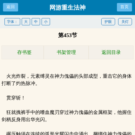
网游重生法神
返回
首页
字体：
大
中
小
护眼
关灯
第453节
存书签
书架管理
返回目录
火光炸裂，元素缚灵在神力傀儡的头部成型，重击它的身体
打断了灼热脉冲。
贯穿斩！
狂就拽裤手中的嗜血魔刃穿过神力傀儡的金属框架，他握住
剑柄反身用出华光闪。
碾压触须在连续的弧形光耀闪击中涌出，捆绑住神力傀儡的