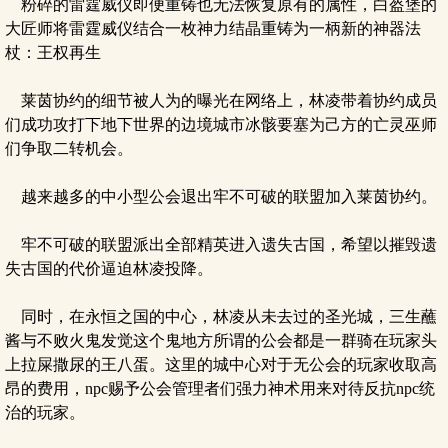
粉碎的雷霆威仪即便重铸也无法恢复原有的属性，白盔堡的
大匠师将雷霆威仪结合一枚神力结晶重铸为一柄新的神器法
杖：王权再生
莱茵协约的细节被人为的曝光在网络上，林凌带着协约成员
们成功攻打下地下世界的边境城市冰骸要塞为己方的亡灵巫师
们争取二转机会。
越来越多的中小型公会退出牢不可破的联盟加入莱茵协约。
牢不可破的联盟派出全部精英进入遗失古国，希望以摧毁遗
失古国的代价逼迫林凌投降。
同时，在永恒之国的中心，林凌从未去过的圣光城，三生蘸
酱与不败火鬼发觉这个鬼地方所谓的公会都是一群骑在玩家头
上拉屎撒尿的王八蛋。这里的城中心对于无公会的玩家收取高
昂的费用，npc赐予公会管理者们强力神术用来对待反抗npc统
治的玩家。