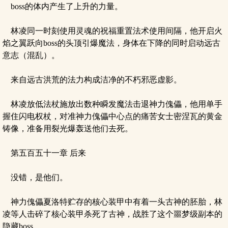
boss的体内产生了上升的力量。
林凌同一时刻使用灵魂的祝福重置法术使用间隔，他开启火
焰之翼跃向boss的头顶引爆魔法，身体在下降的同时启动远古
意志（混乱）。
来自远古洪荒的法力构成洁净的不朽邪恶虚影。
林凌放低法杖施放出数种瞬发魔法击退神力傀儡，他用单手
握住闪电权杖，对准神力傀儡中心点的痛苦女士密涅瓦的黄金
铸像，准备用裂光爆轰送他们去死。
第五百五十一章 后来
没错，是他们。
神力傀儡夏洛特贮存的核心装甲中有着一头古神的胚胎，林
凌等人击碎了核心装甲杀死了古神，战胜了这个噩梦级副本的
隐藏boss。