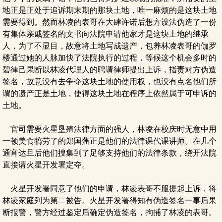
地正是正处于追诉期末期的那块土地，唯一麻烦的是这块土地
需要得到。然而林凌的表哥在大肆许诺后想方设法伪造了一份
有集体亲戚签名的文书向法院申请他家才是这块土地的继承
人，为了不显目，故意将土地写成遗产，包养林凌表哥的伽罗
楼通过她的人脉加快了法院执行的过程，等候这个机会多时的
碧律己果断以林凌代理人的聘请律师提出上诉，指责对方伪造
签名，故意没有去争夺这块土地的使用权，也没有点名他们所
谓的遗产正是土地，使得这块土地在程序上依然属于可申诉的
土地。
官司需要火星垦殖法律方面的强人，林凌在校庆时无意中用
一顿美食犒劳了的郑国藩正是他们的法律课代课讲师。在几个
通宵达旦后他们搜集到了足够支持他们的法律条款，绕开法院
直接请火星开发署定夺。
火星开发署同意了他们的申请，林凌表哥不服提起上诉，将
林凌家庭列为第二被告。火星开发署得知有伪造签名一事后果
断报警，警方经过鉴定后确定伪造签名，拘捕了林凌的表哥。