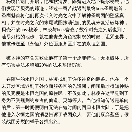
秘境传送门开启，他和秋清梦、陈婧进入地下提尔秘境，他
们发现了贝壳的踪迹，经过一番苦战遇到最终boss圣鹰魁首，
圣鹰魁首将他们再次带入时光之穴中了解神圣鹰团的堕落真
相，并在时光之穴的末尾试图抹消他们的灵魂来复活破坏神，
贝壳不敌boss被杀，林凌与boss奋战了数个时光之穴后也到了
油尽灯枯的地步，就在他丧失角色控制权的时候，诅咒变异，
他被传送至《永恒》外位面服务区所在的永恒之国。
破坏神的夺舍失败让他有了第一个原罪特性：无垠破坏，所
有伤害类法术增加20%的法术基础伤害。
在陌生的永恒之国，林凌找到了许多神奇的装备。他在一个
未开发区域遇到了外位面服务区的先遣团，闲聊后才得知神秘
的贝壳便是永恒之国的原住民，不仅如此，林凌在这里见到了
身为不受规则约束者的仙道、灵隐等人。当他得知传送是单向
的后，第一时间便明白无法在短时间内回归永恒大陆，于是把
他进入永恒之国的消息告诉了战团众人，要他们废弃蓝堡，假
装战团分裂的样子各找出路。