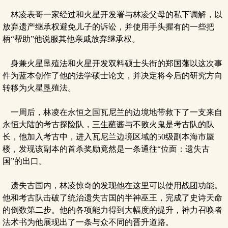
林凌表哥一家经过和火星开发署与林凌父母的私下调解，以
放弃遗产继承权避免儿子的诉讼，并使用手头握有的一些把
柄“帮助”他说服其他亲戚放弃继承权。
身兼火星垦殖法和火星开发双料硕士头衔的郑国藩以这次事
件为蓝本创作了他的法学硕士论文，并决定将今后的研究方向
转移为火星垦殖法。
一周后，林凌在永恒之国瓦尼兰的边境地带救下了一支来自
永恒大陆的考古探险队，三生蘸酱与不败火鬼是考古队的队
长，他加入考古中，进入瓦尼兰边境区域的50级副本海市蜃
楼，发现该副本的首杀奖励竟然是一条通往“位面：遗失古
国”的出口。
遗失古国内，林凌惊奇的发现他在这里可以使用战团功能。
他和考古队击破了统治遗失古国的半神巫王，完成了史诗天命
的倒数第二步。他的各项能力得到大幅度的提升，神力召唤者
法术书为他展现出了一条与众不同的晋升道路。