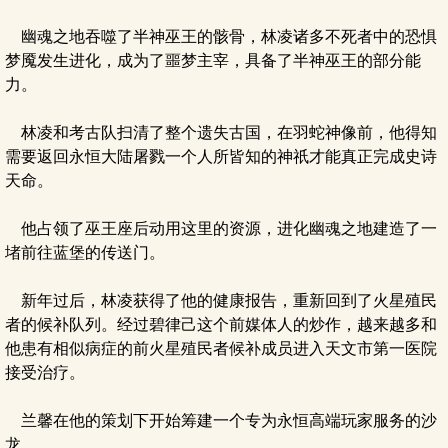
幽魂之地吞噬了半神巫王的骸骨，林凌诸多不死者中的恐惧
梦魇发生进化，成为了噩梦主宰，具备了半神巫王的部分能
力。
林凌和考古队扫清了整个遗失古国，在羽蛇神像前，他得知
需要返回永恒大陆屠戮一个人所皆知的神祇才能真正完成史诗
天命。
他占领了巫王座后动用这里的资源，进化幽魂之地建造了一
堵前往蓝堡的传送门。
新年过后，林凌获得了他的健康报告，重新回到了火星殖民
者的候补队列。经过碧律己这个前媒体人的炒作，越来越多和
他患有相似病症的前火星殖民者候补成员进入天文市第一医院
接受治疗。
兰馨在他的策划下开始筹建一个专为永恒高端玩家服务的沙
龙。