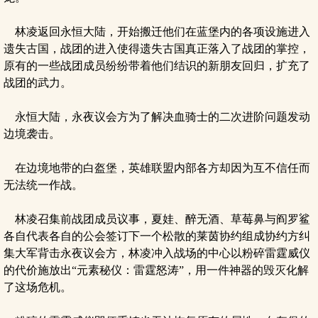
林凌返回永恒大陆，开始搬迁他们在蓝堡内的各项设施进入
遗失古国，战团的进入使得遗失古国真正落入了战团的掌控，
原有的一些战团成员纷纷带着他们结识的新朋友回归，扩充了
战团的武力。
永恒大陆，永夜议会方为了解决血骑士的二次进阶问题发动
边境袭击。
在边境地带的白盔堡，英雄联盟内部各方却因为互不信任而
无法统一作战。
林凌召集前战团成员议事，夏娃、醉无酒、草莓鼻与阎罗鲨
各自代表各自的公会签订下一个松散的莱茵协约组成协约方纠
集大军背击永夜议会方，林凌冲入战场的中心以粉碎雷霆威仪
的代价施放出“元素秘仪：雷霆怒涛”，用一件神器的毁灭化解
了这场危机。