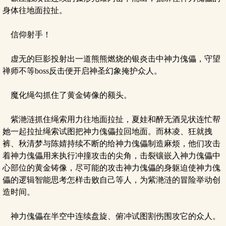
身体往地面拉扯。
信仰射手！
虚无的巨影投射出一道熊熊燃烧的银炎击中神力傀儡，守望
禅师不等boss反击便开启神圣幻象掩护众人。
魔化绳勾抓住了黄金铸像的额头。
紫滟涟抓住绳索用力往地面拉扯，夏娃和醉无酒见状连忙帮
她一起拉扯绳索试图把神力傀儡拉回地面。而林凌、狂就拽
裤、秋清梦与陈婧持续不断的给神力傀儡制造麻烦，他们攻击
着神力傀儡用来执行冲撞攻击的尖角，击裂镶嵌入神力傀儡中
心部位的黄金铸像，尽可能的攻击神力傀儡的身躯迫使神力傀
儡的逻辑智能思考怎样击败自己等人，为紫滟涟的冒险举动创
造时间。
神力傀儡在半空中连续盘旋、俯冲试图割伤围攻它的众人。