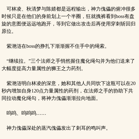
可林凌、秋清梦与陈婧都是远程输出，神力傀儡的俯冲很多
时候只是在他们的身前划上一个半圈，狂就拽裤看到boss有盘
旋的意图便远远地跑开，等到它做出攻击后再使用穿刺斩回归
原位。
紫滟涟在boss的挣扎下渐渐握不住手中的绳索。
“继续拉。”三个法师之手悄然握住魔化绳勾并为他们送来了
大幅度提高力量属性的狮王之力药剂。
紫滟涟明白林凌的深意，她和其他人共同饮下这瓶可以在20
秒内增加自身120点力量属性的药剂，在法师之手的协助下共
同拉动魔化绳勾，将神力傀儡渐渐拉向地面。
呜呜、呜呜呜……
神力傀儡深处的蒸汽傀儡发出了刺耳的鸣叫声。