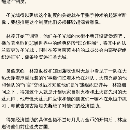
翻这个制度。
圣光城得以延续这个制度的关键就在于赐予神术的起源者雕
像，要想推翻这个制度他们必须摧毁起源者雕像。
林凌开始了调查，他们在圣光城的大街小巷开设蓝堡酒吧，
播放著名歌剧悲惨世界中的经典桥段“民众呐喊”，将其中的法
兰西更改圣光城，同时在签署莱茵协约的成员公会内部秘密组
织远征军，储备物资远征圣光城。
暑假来临，林凌返校和郑国藩吃饭时无意中看见了一队在大
热天穿着厚重服装的军事迷们扛着木枪在列队，大感兴趣的他
和领队的“军官”交谈后才知道他们是军迷组织掷弹兵，林凌细
问之下，得知这个人就是开创玩家自制火枪和土火雷先河的天
蓬元帅，他奇怪天蓬元帅应该和他的朋友们干嘛不在永恒中练
习，却被告知古斯塔夫断绝了对他们的经济援助。
得知经济援助的具体金额不过每月几万金币的开销后，林凌
邀请他们前往遗失古国。