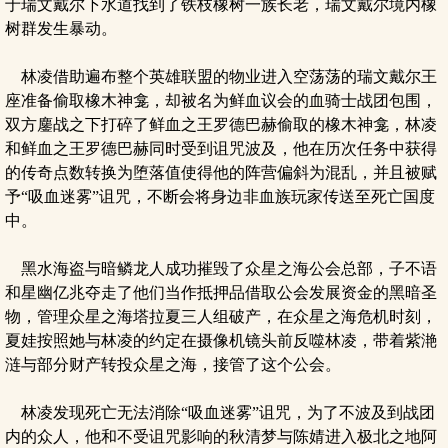
于瑞文戴尔下水道找到了铁枝橡树一族长老，瑞文戴尔境内橡
树群发生暴动。
林凌借助遍布整个英雄联盟的物业进入空荡荡的瑞文戴尔王
座准备偷取橡木神龛，却被名为鲜血议会的血骑士战团包围，
双方鏖战之下打碎了鲜血之王罗德巴赫偷取的橡木神龛，林凌
和鲜血之王罗德巴赫同时受到诅咒波及，他在历次任务中获得
的传奇点数转换为堕落值使得他的阵营偏斜为混乱，并且被赋
予“吸血迷雾”诅咒，不断会将身边非血族玩家传送至死亡国度
中。
黑水海盗与暗鳞龙人成功摧毁了众星之海公会总部，子不语
和星幽亿兆夺走了他们当作抵押品借取公会发展资金的黑暗圣
物，管理众星之海塔拉夏三人组破产，在众星之海危机时刻，
夏娃按照她与林凌的约定在摄像机镜头前反噬林凌，带着紫滟
涟与部分财产转投众星之海，接管了这个公会。
林凌发现死亡无法消除“吸血迷雾”诅咒，为了不波及到战团
内的众人，他和不受诅咒影响的秋清梦与陈婧进入极北之地阿