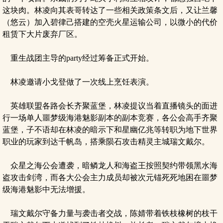
这块肉。林凌向其表哥转达了一些相关政策条文后，又让兰馨
（悠云）加入碧律己搭建的空壳火星运输公司，以微小的代价
租赁下大片废弃厂区。
重生战团主导的party经过筹备正式开始。
林凌邀请小戈登做了一次线上烹饪表演。
英雄联盟各路会长齐聚蓝堡，林凌提议当着直播镜头的面进
行一场单人噩梦级海港魅影副本的副本竞赛，各公会高手齐聚
蓝堡，子不语却在林凌的暗示下和星幽亿兆等转职为地下世界
职业的玩家到达千帆岛，搭乘陨石攻击精灵主城瑞文戴尔。
众星之海公会遭袭，暗鳞龙人和海盗王按照契约带领黑水海
盗攻击剑湾，而各大公会主力成员却被次元锚死死地困在噩梦
级海港魅影中无法增援。
瑞文戴尔守备力量与袭击者交战，陈婧带着铁枝橡树的枝干