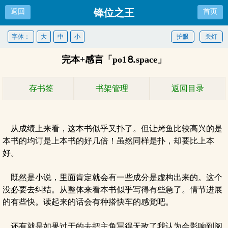
锋位之王
返回
首页
字体：
大
中
小
护眼
关灯
完本+感言「po1⒏space」
存书签
书架管理
返回目录
从成绩上来看，这本书似乎又扑了。但让烤鱼比较高兴的是
本书的均订是上本书的好几倍！虽然同样是扑，却要比上本
好。
既然是小说，里面肯定就会有一些成分是虚构出来的。这个
没必要去纠结。从整体来看本书似乎写得有些急了。情节进展
的有些快。读起来的话会有种搭快车的感觉吧。
还有就是如果过于的去把主角写得无敌了我认为会影响到阅