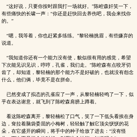
“这好说，只要你按时跟我打一场就好。”陈崆森奸笑一下，
有些痛快的长啸一声：“你还是赶快回去养伤吧，我会来找你
的。”
“嗯，我等着，你也赶紧多练练。”黎轻楠挑眉，有些嫌弃的
说道。
“我知道你还有一个能力没有使，貌似很有用的感觉，希望
下次能见识见识，哼哼，孔雀，我们走。”陈崆森有点咬牙切
齿了，却知道，黎轻楠的那个能力不是好破的，也就没有怨念
什么，他们俩，毕竟不是在拼命。
已然变成了拟态的孔雀应了一声，从黎轻楠轻鸣了一下，似
乎在表达谢意，就飞到了陈崆森肩膀上蹲着。
看这陈崆森离开，黎轻楠松了口气，笑了一下低头看挨在身
边，耷拉着脑袋委屈的小梅树，轻轻触了触它顶尖恹恹的花
朵，在它盛开的瞬间，将手中的种子给放了进去：“没有怪