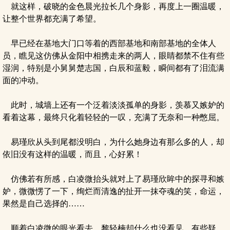
就这样，破晓的金色晨光拉长几个身影，再度上一圈温暖，
让整个世界都充满了希望。
早已经在基地大门口等着的西部基地和南部基地的全体人
员，瞧见这仿佛从金阳中相携走来的两人，眼睛都禁不住有些
湿润，特别是小舅舅楚志国，白辰和蓝毅，瞬间都有了泪流满
面的冲动。
此时，城墙上还有一个泛着淡淡孤单的身影，羡慕又嫉妒的
看着这幕，最终只化着轻轻的一叹，充满了无奈和一种憋屈。
易瑾欣从头到尾都没明白，为什么她身边有那么多的人，却
依旧没有这样的温暖，而且，心好累！
仿佛若有所感，白凌微抬头就对上了易瑾欣眸中的探寻和嫉
妒，微微愣了一下，绚烂而清逸的扯开一抹夺魂的笑，命运，
果然是自己选择的……
顺着白凌微的眼光看去，黎轻楠却什么也没看见，有些疑