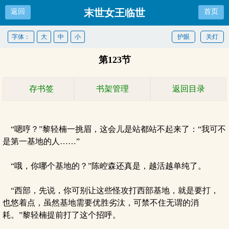
末世女王临世
返回
首页
字体：
大
中
小
护眼
关灯
第123节
存书签
书架管理
返回目录
“嗯哼？”黎轻楠一挑眉，这会儿是站都站不起来了：“我可不
是第一基地的人……”
“哦，你哪个基地的？”陈崆森还真是，越活越单纯了。
“西部，先说，你可别让这些怪攻打西部基地，就是要打，
也悠着点，虽然基地需要优胜劣汰，可禁不住无谓的消
耗。”黎轻楠提前打了这个招呼。