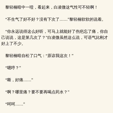
黎轻楠暗中一噎，看起来，白凌微这气性可不轻啊！
“不生气了好不好？没有下次了……”黎轻楠软软的说着。
“你永远说得这么好听，可马上就能好了伤疤忘了痛，你自
己说说，这是第几次了？”白凌微虽然这么说，可语气比刚才
好上了不少。
黎轻楠暗自松了口气：“原谅我这次！”
“嗯哼？”
“嘶，好痛……”
“啊？哪里痛？要不要再喝点药水？”
“呵呵……”