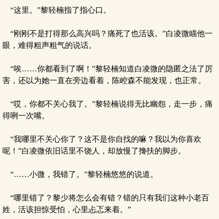
“这里。”黎轻楠指了指心口。
“刚刚不是打得那么高兴吗？痛死了也活该。”白凌微瞄他一
眼，难得粗声粗气的说话。
“唉……你都看到了啊！”黎轻楠知道白凌微的隐匿之法了厉
害，还以为她一直在旁边看着，陈崆森不能发现，也正常。
“哎，你都不关心我了。”黎轻楠说得无比幽怨，走一步，痛
得咧一次嘴。
“我哪里不关心你了？这不是你自找的嘛？我以为你喜欢
呢！”白凌微依旧话里不饶人，却放慢了搀扶的脚步。
“……小微，我错了。”黎轻楠悠悠的说道。
“哪里错了？黎少将怎么会有错？错的只有我们这种小老百
姓，活该担惊受怕，心里忐忑来着。”