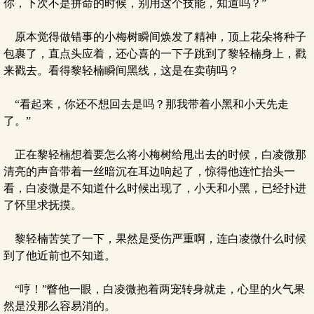
你，下次不是拼命的时候，别用这个技能，知道吗？”
原本觉得做错事的小梅树瞬间焕发了精神，顶上花朵将种子
包裹了，直点头应着，还心喜的一下子跳到了黎轻楠身上，戳
来戳去。看得黎轻楠瞬间黑线，这是在卖萌吗？
“看起来，你还不想回去是吗？那我带着小黑和小天先走
了。”
正在黎轻楠想着要怎么将小梅树给甩出去的时候，白凌微那
清亮的声音带着一丝暗沉在耳边响起了，惊得他连忙抬头一
看，白凌微是不知道什么时候出现了，小天和小黑，已经扑进
了怀里求抚摸。
黎轻楠苦笑了一下，果然是受伤严重啊，连白凌微什么时候
到了他近前也不知道。
“哼！”瞥他一眼，白凌微抱着两宠转身就走，心里的火气果
然是没那么容易消的。