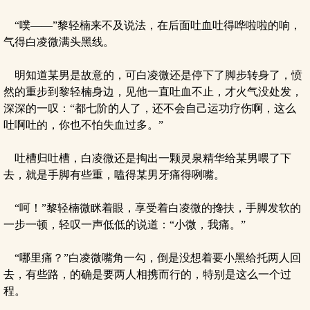
“噗——”黎轻楠来不及说法，在后面吐血吐得哗啦啦的响，
气得白凌微满头黑线。
明知道某男是故意的，可白凌微还是停下了脚步转身了，愤
然的重步到黎轻楠身边，见他一直吐血不止，才火气没处发，
深深的一叹：“都七阶的人了，还不会自己运功疗伤啊，这么
吐啊吐的，你也不怕失血过多。”
吐槽归吐槽，白凌微还是掏出一颗灵泉精华给某男喂了下
去，就是手脚有些重，嗑得某男牙痛得咧嘴。
“呵！”黎轻楠微眯着眼，享受着白凌微的搀扶，手脚发软的
一步一顿，轻叹一声低低的说道：“小微，我痛。”
“哪里痛？”白凌微嘴角一勾，倒是没想着要小黑给托两人回
去，有些路，的确是要两人相携而行的，特别是这么一个过
程。