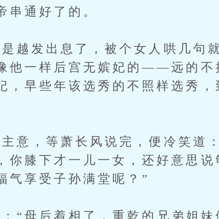
帝串通好了的。
是越发出息了，被个女人哄几句就
像他一样后宫无嫔妃的——远的不
妃，早些年该选秀的不照样选秀，
意，等萧长风说完，便冷笑道：
，你膝下才一儿一女，还好意思说
福气享受子孙满堂呢？”
“母后着相了，重乾的兄弟姐妹