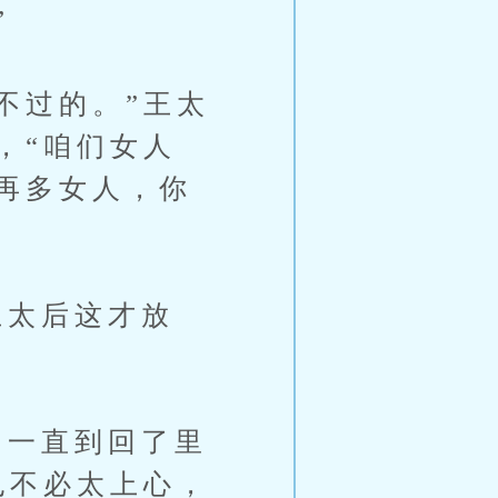
”
不过的。”王太
，“咱们女人
再多女人，你
太后这才放
一直到回了里
也不必太上心，