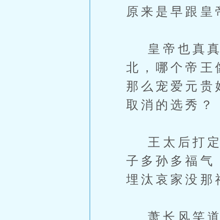
原来是早跟皇
皇帝也真真
北，哪个帝王
那么宠爱元贵
取消的选秀？
王太后打定主
子多孙多福气
埋汰哀家没那
萧长风笑道：