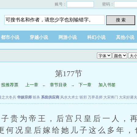
账号：
密码：
搜 索
都市小说
穿越小说
网游小说
科幻小说
其他小说
第177节
投推荐票
上一章
章节目录
下一章
加入书签
←
→
漫之大冬兵
华娱宗师
斩杀
系统供应商
风水大术士
斩邪
万界圣师
大宋将门
大宋好屠
贵为帝王，后宫只皇后一人，再
更何况皇后嫁给她儿子这么多年，