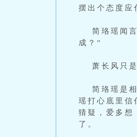
摆出个态度应
简珞瑶闻言挑
成？”
萧长风只是
简珞瑶是相信
瑶打心底里信
猜疑，爱多想
了。