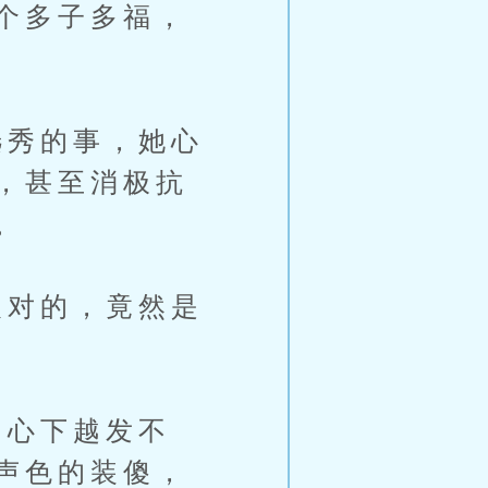
个多子多福，
秀的事，她心
，甚至消极抗
。
对的，竟然是
心下越发不
声色的装傻，