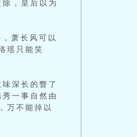
废除，皇后以为
，萧长风可以
珞瑶只能笑
意味深长的瞥了
选秀一事自然由
，万不能掉以