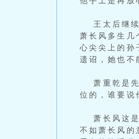
他手上是再放
王太后继续语
萧长风多生几
心尖尖上的孙
遗诏，她也不
萧重乾是先帝
位的，谁要说
萧长风这是搬
不如萧长风的