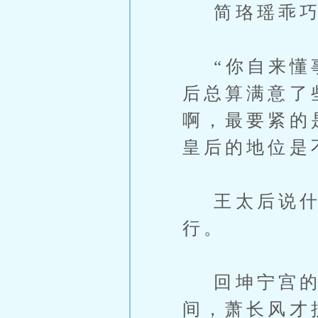
简珞瑶乖巧的
“你自来懂事
后总算满意了
啊，最要紧的
皇后的地位是
王太后说什
行。
回坤宁宫的路
间，萧长风才