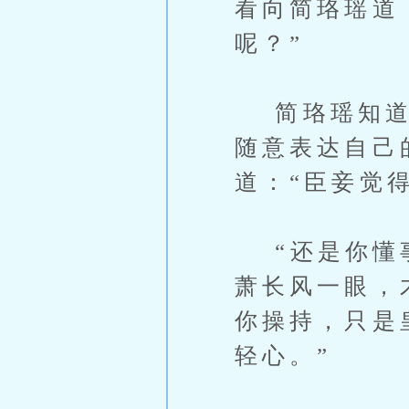
看向简珞瑶道
呢？”
简珞瑶知道王
随意表达自己
道：“臣妾觉
“还是你懂事
萧长风一眼，
你操持，只是
轻心。”