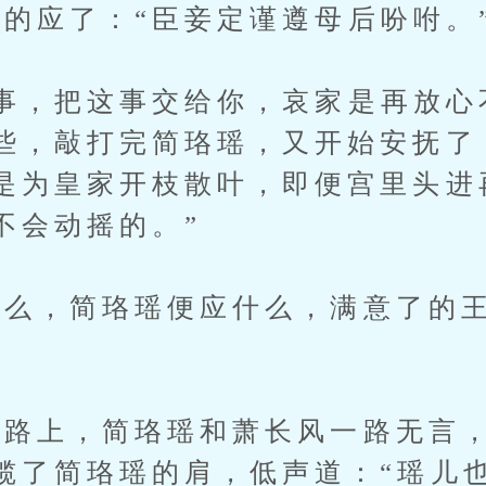
应了：“臣妾定谨遵母后吩咐。
，把这事交给你，哀家是再放心
些，敲打完简珞瑶，又开始安抚了
是为皇家开枝散叶，即便宫里头进
不会动摇的。”
么，简珞瑶便应什么，满意了的王
上，简珞瑶和萧长风一路无言，
揽了简珞瑶的肩，低声道：“瑶儿