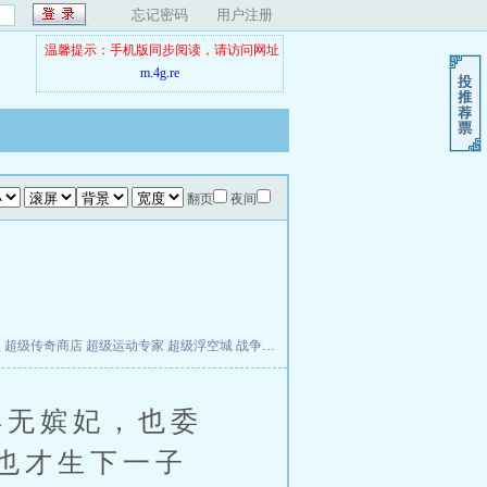
忘记密码
用户注册
温馨提示：手机版同步阅读，请访问网址
m.4g.re
翻页
夜间
夫
超级传奇商店
超级运动专家
超级浮空城
战争天堂
混元道纪
教练万岁
都市全能巨星
无嫔妃，也委
也才生下一子