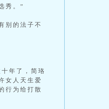
选秀。”
有别的法子不
十年了，简珞
许女人天生爱
的行为给打散