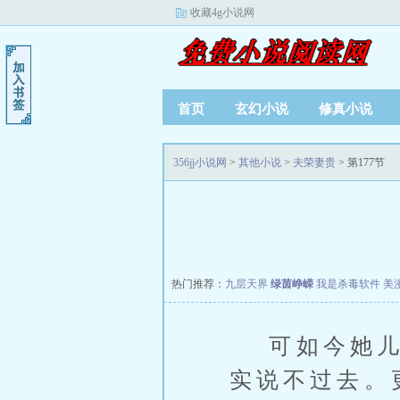
收藏4g小说网
首页
玄幻小说
修真小说
356jj小说网
>
其他小说
>
夫荣妻贵
> 第177节
热门推荐：
九层天界
绿茵峥嵘
我是杀毒软件
美
可如今她儿子
实说不过去。