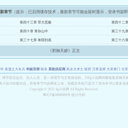
最新章节
（提示：已启用缓存技术，最新章节可能会延时显示，登录书架
第四十三章 罪大恶极
第四十二章
第四十章 青弥山中
第三十九章
第三十七章 奉陪到底
第三十六章
《邪御天娇》正文
软件
美漫之大冬兵
华娱宗师
斩杀
系统供应商
风水大术士
斩邪
万界圣师
大宋将门
大宋
能巨星
绝对交易
全职武神
位面复制大师
华娱特效大亨
原始大厨王
怪物聊天群
某美漫
》情节跌宕起伏、扣人心弦，是一本情节与文笔俱佳的，356jj小说网转载收集邪御天
有小说为转载作品，所有章节均由网友上传，转载至本站只是为了宣传本书让更多读
长别打脸
Copyright © 2021 4g小说网 All Rights Reserved.
粤ICP备8888888号 统计代码