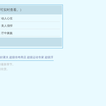
即可实时查看。）
 动人心弦
 美人强悍
 厅中旖旎
好屠夫
超级传奇商店
超级运动专家
超级浮
的特工
我夺舍了魔皇
都市极品医仙
九天
酋
娇最新章节。
者欣赏。