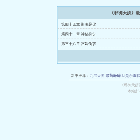
《邪御天娇》
第四十四章 那晚是你
第四十一章 神秘身份
第三十八章 宫廷偷窃
新书推荐：
九层天界
绿茵峥嵘
我是杀毒
空城
战争天堂
混元道纪
教练万岁
都市全
《邪御天娇
本站所