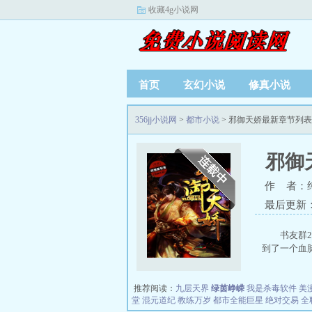
收藏4g小说网
首页
玄幻小说
修真小说
356jj小说网
>
都市小说
> 邪御天娇最新章节列表
邪御
作 者：
最后更新：20
书友群
到了一个血脉稀
推荐阅读：
九层天界
绿茵峥嵘
我是杀毒软件
美
堂
混元道纪
教练万岁
都市全能巨星
绝对交易
全