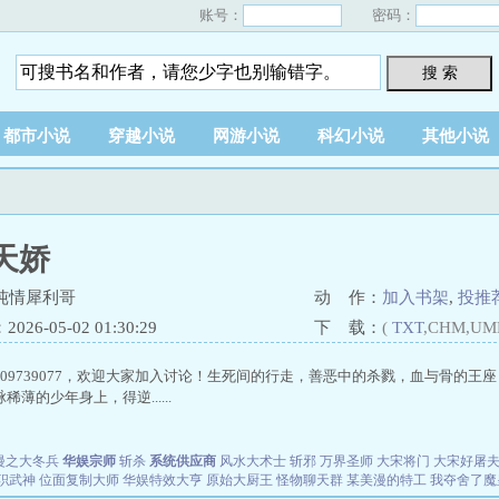
账号：
密码：
搜 索
都市小说
穿越小说
网游小说
科幻小说
其他小说
天娇
纯情犀利哥
动 作：
加入书架
,
投推
26-05-02 01:30:29
下 载：
(
TXT
,CHM,UM
209739077，欢迎大家加入讨论！生死间的行走，善恶中的杀戮，血与骨的
薄的少年身上，得逆......
漫之大冬兵
华娱宗师
斩杀
系统供应商
风水大术士
斩邪
万界圣师
大宋将门
大宋好屠
职武神
位面复制大师
华娱特效大亨
原始大厨王
怪物聊天群
某美漫的特工
我夺舍了魔