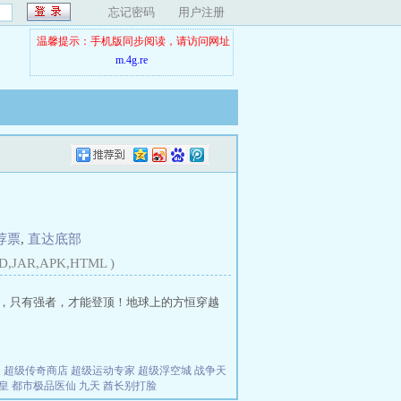
忘记密码
用户注册
温馨提示：手机版同步阅读，请访问网址
m.4g.re
荐票
,
直达底部
D,JAR,APK,HTML )
王座，只有强者，才能登顶！地球上的方恒穿越
夫
超级传奇商店
超级运动专家
超级浮空城
战争天
皇
都市极品医仙
九天
酋长别打脸