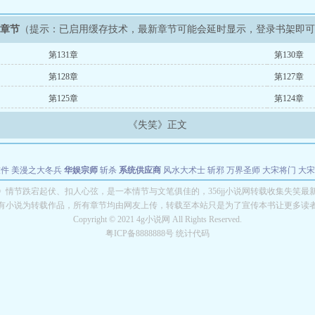
新章节
（提示：已启用缓存技术，最新章节可能会延时显示，登录书架即
第131章
第130章
第128章
第127章
第125章
第124章
《失笑》正文
软件
美漫之大冬兵
华娱宗师
斩杀
系统供应商
风水大术士
斩邪
万界圣师
大宋将门
大宋
能巨星
绝对交易
全职武神
位面复制大师
华娱特效大亨
原始大厨王
怪物聊天群
某美漫
》情节跌宕起伏、扣人心弦，是一本情节与文笔俱佳的，356jj小说网转载收集失笑最
有小说为转载作品，所有章节均由网友上传，转载至本站只是为了宣传本书让更多读
长别打脸
Copyright © 2021 4g小说网 All Rights Reserved.
粤ICP备8888888号 统计代码