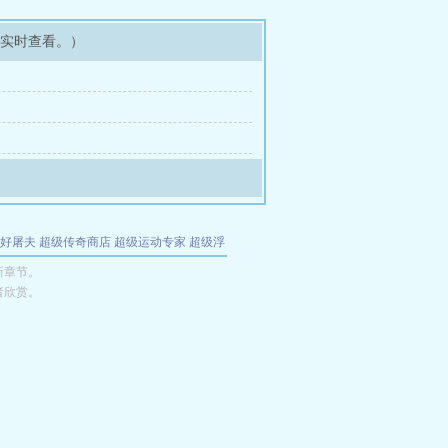
可实时查看。）
好屠夫
超级传奇商店
超级运动专家
超级浮
的特工
我夺舍了魔皇
都市极品医仙
九天
酋
新章节。
者欣赏。