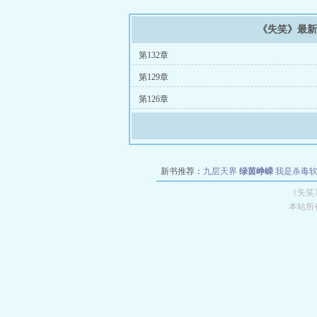
《失笑》最
第132章
第129章
第126章
新书推荐：
九层天界
绿茵峥嵘
我是杀毒
空城
战争天堂
混元道纪
教练万岁
都市全
《失笑
本站所