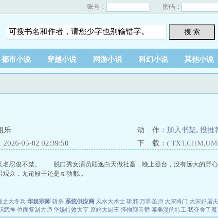
账号：
密码：
搜 索
都市小说
穿越小说
网游小说
科幻小说
其他小说
祖乐
动 作：
加入书架
,
投推
26-05-02 02:39:50
下 载：
(
TXT
,CHM,UM
又名忍俊不禁。 脱口秀女演员顾逸白天做社畜，晚上登台，没有远大的野心
观众，无论段子还是互动都...
漫之大冬兵
华娱宗师
斩杀
系统供应商
风水大术士
斩邪
万界圣师
大宋将门
大宋好屠
职武神
位面复制大师
华娱特效大亨
原始大厨王
怪物聊天群
某美漫的特工
我夺舍了魔