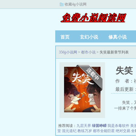
收藏4g小说网
首页
玄幻小说
修真小说
356jj小说网
>
都市小说
> 失笑最新章节列表
失笑
作 者：
最后更新：20
失笑，
一排来了个男
推荐阅读：
九层天界
绿茵峥嵘
我是杀毒软件
美
堂
混元道纪
教练万岁
都市全能巨星
绝对交易
全