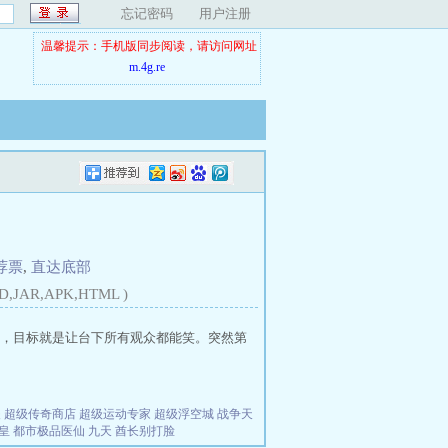
忘记密码
用户注册
温馨提示：手机版同步阅读，请访问网址
m.4g.re
荐票
,
直达底部
D,JAR,APK,HTML )
，目标就是让台下所有观众都能笑。突然第
夫
超级传奇商店
超级运动专家
超级浮空城
战争天
皇
都市极品医仙
九天
酋长别打脸