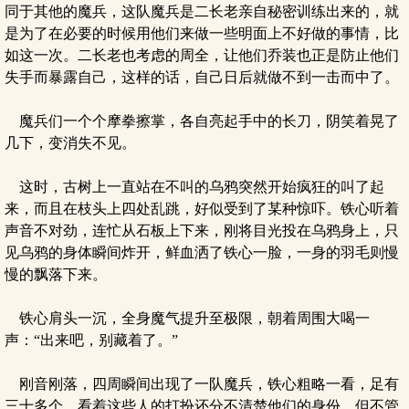
同于其他的魔兵，这队魔兵是二长老亲自秘密训练出来的，就
是为了在必要的时候用他们来做一些明面上不好做的事情，比
如这一次。二长老也考虑的周全，让他们乔装也正是防止他们
失手而暴露自己，这样的话，自己日后就做不到一击而中了。
魔兵们一个个摩拳擦掌，各自亮起手中的长刀，阴笑着晃了
几下，变消失不见。
这时，古树上一直站在不叫的乌鸦突然开始疯狂的叫了起
来，而且在枝头上四处乱跳，好似受到了某种惊吓。铁心听着
声音不对劲，连忙从石板上下来，刚将目光投在乌鸦身上，只
见乌鸦的身体瞬间炸开，鲜血洒了铁心一脸，一身的羽毛则慢
慢的飘落下来。
铁心肩头一沉，全身魔气提升至极限，朝着周围大喝一
声：“出来吧，别藏着了。”
刚音刚落，四周瞬间出现了一队魔兵，铁心粗略一看，足有
三十多个，看着这些人的打扮还分不清楚他们的身份，但不管