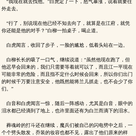
“我现在就去找他。”白虎定了一下，怒气暴涨，说着就要往
外走去。
“行了，别说现在他已经不知去向了，就算是在江府，就凭
你还能是他的对手？”白柳一拍桌子，喝止道。
白虎闻言，收回了步子，一脸的尴尬，低着头站在一边。
白柳长长的吸了一口气，继续说道：“虽然他现在跑了，但
他迟早会回来的，我们只需要等着就可以了，而且江一平现在
可能非常的危险，而且指不定什么时候会回来，所以你们出门
的时候千万要注意安全，他既然能将兰儿抓走，也不会少了你
们。”
白音和白虎闻言一惊，随后一阵感动，尤其是白音，眼中的
泪水都已经滴到了地上，也许里面还有为白兰而滴下的泪水。
葬魂岭的打斗还在继续，魔兵们被自己的闪电劈中之后，一
个个劈头散发，乔装的妆容也都不见，露出了他们原来的样