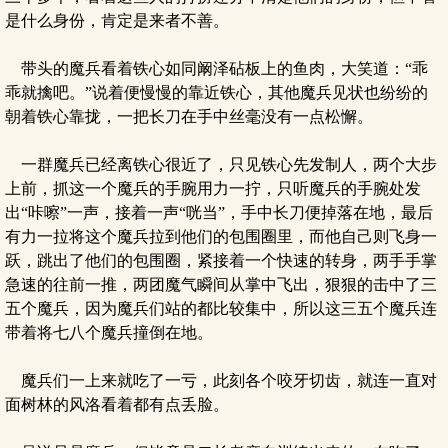
是什么身份，肯定是来者不善。
带头的魔兵看着铁心如同阚泽砧板上的鱼肉，大笑道：“乖
乖就擒吧。”说着便慢慢的靠近铁心，其他魔兵见状也纷纷的
朝着铁心靠拢，一把长刀在手中丝毫没有一点松懈。
一群魔兵已经离铁心很近了，只见铁心先发制人，两个大步
上前，抓这一个魔兵的手腕用力一拧，只听魔兵的手腕处发
出“咔嚓”一声，接着一声“咣当”，手中长刀便掉落在地，最后
有力一拉将这个魔兵拉到他们的包围圈里，而他自己则飞身一
跃，跳出了他们的包围圈，紧接着一个快速的转身，两手手掌
急速的往前一推，两团魔气瞬间从掌中飞出，狠狠的击中了三
五个魔兵，因为魔兵们站的都比较集中，所以这三五个魔兵连
带着将七八个魔兵撞倒在地。
魔兵们一上来就吃了一亏，此刻各个咬牙切齿，就连一直对
面树林的风洛看着都有点丢脸。