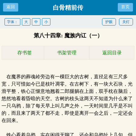
白骨精前传
返回
首页
字体：
大
中
小
护眼
关灯
第八十四章: 魔族内讧（一）
存书签
书架管理
返回目录
在魔界的葬魂岭旁边有一棵巨大的古树，直径足有三尺多
宽，只可惜如今已是枝叶凋零。在古树下，有一块大石块，光
滑平整，铁心正惬意地翘着二郎腿躺在上面，双手枕在脑后，
悠然地看着昏暗的天空。古树的枝头这两天不知道为什么来了
一只乌鸦，除了每天早上叫几声之外，一天时间里几乎是不叫
的，而且来了两天了都不走，即使是离开一会之后，一定还会
在回来。
铁心看着乌鸦，实在闲得无聊了，还会和乌鸦扯上几句，但