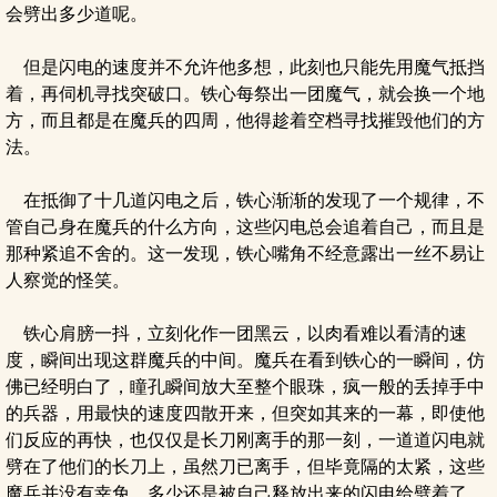
会劈出多少道呢。
但是闪电的速度并不允许他多想，此刻也只能先用魔气抵挡
着，再伺机寻找突破口。铁心每祭出一团魔气，就会换一个地
方，而且都是在魔兵的四周，他得趁着空档寻找摧毁他们的方
法。
在抵御了十几道闪电之后，铁心渐渐的发现了一个规律，不
管自己身在魔兵的什么方向，这些闪电总会追着自己，而且是
那种紧追不舍的。这一发现，铁心嘴角不经意露出一丝不易让
人察觉的怪笑。
铁心肩膀一抖，立刻化作一团黑云，以肉看难以看清的速
度，瞬间出现这群魔兵的中间。魔兵在看到铁心的一瞬间，仿
佛已经明白了，瞳孔瞬间放大至整个眼珠，疯一般的丢掉手中
的兵器，用最快的速度四散开来，但突如其来的一幕，即使他
们反应的再快，也仅仅是长刀刚离手的那一刻，一道道闪电就
劈在了他们的长刀上，虽然刀已离手，但毕竟隔的太紧，这些
魔兵并没有幸免，多少还是被自己释放出来的闪电给劈着了，