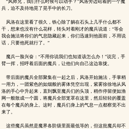
“风师兄，我们什么时候可以动手？”风洛旁边站着的一个魔
兵，迫不及待地晃了晃手中的长刀。
风洛在这里看了很久，铁心除了躺在石头上几乎什么都不
干，想来也没有什么花样，转头对着刚才的魔兵说道：“等会
我会施法将你们的气息隐藏起来，你们迅速到他面前，不用说
话，只要他死就行了。”
魔兵一脸兴奋：“不用你说我们也知道该怎么办！”说完，手
臂一挥，招呼着后面的魔兵，让他们向自己这边靠拢。
带后面的魔兵全部聚集在一起之后，风洛开始施法，手掌稍
一用力，一团紫色的如烟般的雾体凭空出现，紫雾徐徐地从风
洛的手心中升起来，直到飘至魔兵们的头顶，稍作停留便如渔
网一般散成一个圆，将魔兵全部笼罩在这里，然后轻轻的覆盖
在每个魔兵的身上。这时，魔兵们身上的气息一点都察觉不出
来了。
这些魔兵虽然是魔界各阶级里面最低等的，但这批魔兵却不