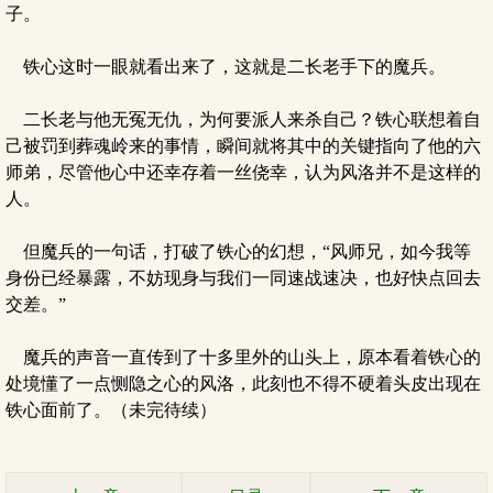
子。
铁心这时一眼就看出来了，这就是二长老手下的魔兵。
二长老与他无冤无仇，为何要派人来杀自己？铁心联想着自
己被罚到葬魂岭来的事情，瞬间就将其中的关键指向了他的六
师弟，尽管他心中还幸存着一丝侥幸，认为风洛并不是这样的
人。
但魔兵的一句话，打破了铁心的幻想，“风师兄，如今我等
身份已经暴露，不妨现身与我们一同速战速决，也好快点回去
交差。”
魔兵的声音一直传到了十多里外的山头上，原本看着铁心的
处境懂了一点恻隐之心的风洛，此刻也不得不硬着头皮出现在
铁心面前了。（未完待续）