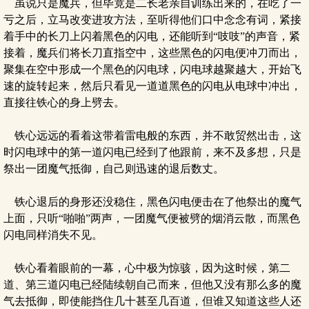
虽说只是魔兵，但毕竟是二长老亲自训练出来的，在吃了一
亏之后，立马改变进攻方法，至听得他们口中念念有词，紧接
着手中的长刀上闪着黑色的闪电，还能听到“吱吱”的声音，紧
接着，魔兵们将长刀直指空中，这些黑色的闪电便冲刀而出，
聚集在空中形成一个黑色的闪电球，闪电球越聚越大，开始飞
速的旋转起来，然后只看见一道道黑色的闪电从电球中冲出，
直接往铁心的身上劈去。
铁心远远的看着这带着雷电般的东西，并不敢贸然出击，这
时闪电球中的第一道闪电已经到了他跟前，来不及多想，只是
祭出一团魔气抵御，自己则迅速的退后数丈。
铁心退后的身形还没稳住，黑色闪电便击在了他祭出的魔气
上面，只听“啪啪”两声，一团魔气便被劈的烟消云散，而黑色
闪电同样消失不见。
铁心看着眼前的一幕，心中极为惊骇，因为这时候，第二
道、第三道闪电已经陆续朝自己而来，但他又没有那么多的魔
气去抵御，即使能挡住几十甚至几百道，但谁又知道这些人还