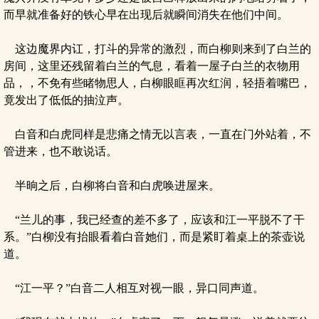
而早就准备好的铁心早在出现后就瞬间消失在他们中间。
这边魔界内讧，打斗的异常的激烈，而白柳则来到了白兰的
房间，这里还残留着白兰的气息，看着一屋子白兰的衣物用
品，，不免有些睹物思人，白柳眼眶再次红润，轻捂着嘴巴，
竟发出了低低的抽泣声。
白音和白虎同样是悲痛之情无以言表，一直在门外站着，不
管进来，也不敢说话。
半晌之后，白柳将白音和白虎唤进屋来。
“兰儿的事，我已经查的差不多了，应该和江一平脱不了干
系。”白柳没有抬眼看着白音她们，而是紧盯着桌上的茶壶说
道。
“江一平？”白音二人相互对视一眼，异口同声道。