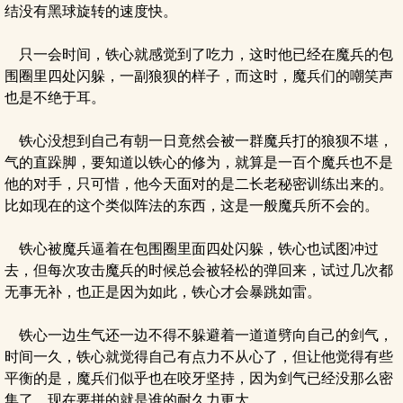
结没有黑球旋转的速度快。
只一会时间，铁心就感觉到了吃力，这时他已经在魔兵的包
围圈里四处闪躲，一副狼狈的样子，而这时，魔兵们的嘲笑声
也是不绝于耳。
铁心没想到自己有朝一日竟然会被一群魔兵打的狼狈不堪，
气的直跺脚，要知道以铁心的修为，就算是一百个魔兵也不是
他的对手，只可惜，他今天面对的是二长老秘密训练出来的。
比如现在的这个类似阵法的东西，这是一般魔兵所不会的。
铁心被魔兵逼着在包围圈里面四处闪躲，铁心也试图冲过
去，但每次攻击魔兵的时候总会被轻松的弹回来，试过几次都
无事无补，也正是因为如此，铁心才会暴跳如雷。
铁心一边生气还一边不得不躲避着一道道劈向自己的剑气，
时间一久，铁心就觉得自己有点力不从心了，但让他觉得有些
平衡的是，魔兵们似乎也在咬牙坚持，因为剑气已经没那么密
集了，现在要拼的就是谁的耐久力更大。