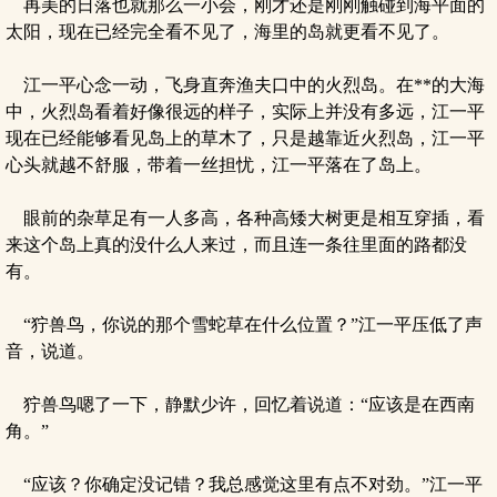
再美的日落也就那么一小会，刚才还是刚刚触碰到海平面的
太阳，现在已经完全看不见了，海里的岛就更看不见了。
江一平心念一动，飞身直奔渔夫口中的火烈岛。在**的大海
中，火烈岛看着好像很远的样子，实际上并没有多远，江一平
现在已经能够看见岛上的草木了，只是越靠近火烈岛，江一平
心头就越不舒服，带着一丝担忧，江一平落在了岛上。
眼前的杂草足有一人多高，各种高矮大树更是相互穿插，看
来这个岛上真的没什么人来过，而且连一条往里面的路都没
有。
“狞兽鸟，你说的那个雪蛇草在什么位置？”江一平压低了声
音，说道。
狞兽鸟嗯了一下，静默少许，回忆着说道：“应该是在西南
角。”
“应该？你确定没记错？我总感觉这里有点不对劲。”江一平