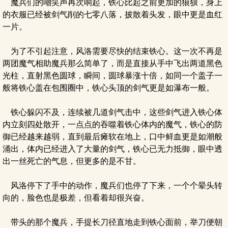
魔兵们的嘲笑声再次响起，铁心比起之前更加的狼狈，身上
的衣服已经被剑气削的七零八落，披散着头发，眼中更是血红
一片。
为了不引起注意，风洛需要尽快的结束铁心。这一次不再是
两团魔气相助魔兵那么简单了，而是直接从手中飞出两道黑色
光柱，直射黑色圆球，瞬间，圆球暴涨十倍，如同一个盖子一
般将铁心盖在包围圈中，铁心头顶的剑气更是如瀑布一般。
铁心躲闪不及，连续被几道剑气击中，这些剑气进入铁心体
内立刻四处散开，一点点的吞噬着铁心体内的魔气，铁心的防
御已经越来越弱，直到最后瘫软在地上，口中鲜血更是如潮般
涌出，体内已经进入了大量的剑气，铁心已无力抵御，眼中透
出一丝死亡的气息，但更多的是不甘。
风洛停下了手中的动作，魔兵们也停了下来，一个个晕头转
向的，脸色也是极差，但看着却很兴奋。
带头的那个魔兵，手提长刀径直地走到铁心面前，举刀便朝