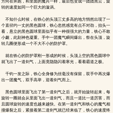
方向在奔跑，和里面的魔兵一样，最后也变成一团团黑云，旋
转的速度如同一个巨大的漩涡。
不知什么时候，在铁心的头顶三丈多高的地方悄然出现了一
个直径约一丈的黑色圆球，铁心忽然感觉有点不对劲，抬头一
看，悬立的黑色圆球里面似乎有一种很强大的力量，铁心不敢
小觑，此刻神色凝重。手中一团魔气瞬间爆出，祭在头顶，旋
转几圈便形成一个不大不小的防护罩。
就在铁心的防护罩刚一形成的时候，头顶上空的黑色圆球中
就飞出了一道剑气，上面竟隐隐闪着寒光，看着霸道之极。
千钧一发之际，铁心全身修为丝毫没有保留，双手中再次爆
出一团魔气，双手高举，迎着剑气而上。
黑色圆球里面飞出了第一道剑气之后，就开始旋转起来，每
旋转一圈就会从里面飞出一道剑气，而且一道比一道厉害，而
且圆球旋转的速度也越来越快。在第一道剑气和铁心的魔气相
撞爆裂之后，紧接着第二道剑气就已经来临了，铁心的速度终