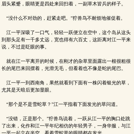
眉头紧蹙，眼睛更是四处来回扫着，一副草木皆兵的样子。
“没什么不对劲的，赶紧走吧。”狞兽鸟不耐烦地催促着。
江一平深吸了一口气，轻轻一跃便立在空中，这个岛从这头
到那头足有一千多丈远，宽也得有六百丈，这距离对江一平来
说，不过是眨眼的事。
就在江一平离开的时候，在刚才的杂草里面露出一根很粗很
长的尾巴来回摆着，光滑无毛，但看着也不像是蛇的尾巴。
江一平一到西南角，果然就看到下面有一株闪着银光的草，
尤其是天暗后更加显眼。
“那个是不是雪蛇草？”江一平指着下面发光的草问道。
“没错，正是那个。”狞兽鸟说着，一跃从江一平的胸口处跳
了出来，化作和江一平年纪相仿的年轻男子，一身华服，与江
一平一起立在半空，看着雪蛇草的眼睛都在发光。