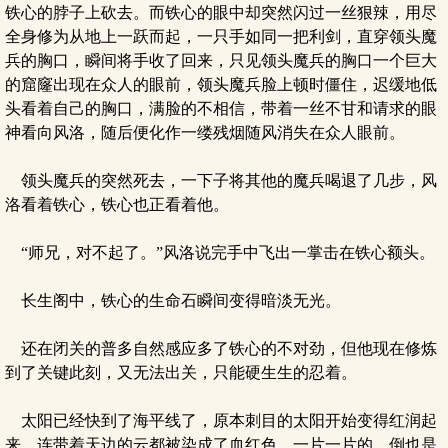
铁心的脖子上砍去。而铁心的眼中却突然闪过一丝狠辣，用尽
全身修为从地上一跃而起，一只手如同一把利剑，直穿领头魔
兵的胸口，瞬间将手收了回来，只见领头魔兵的胸口一个巨大
的窟窿出现在众人的眼前，领头魔兵脸上顿时僵住，迟缓地低
头看着自己的胸口，满脸的不相信，带着一丝不甘和请求的眼
神看向风洛，随后便化作一缕残烟随风消失在众人眼前。
领头魔兵的突然死去，一下子将其他的魔兵喝退了几步，风
洛看着铁心，铁心也正看着他。
“师兄，对不起了。”风洛说完手中飞出一掌击在铁心额头。
长生阁中，铁心的生命石瞬间变得暗淡无光。
还在闭关的普多自然感应多了铁心的不对劲，但他现在修炼
到了关键此刻，又无法出关，只能硬生生的忍着。
太阳已经快到了海平线了，原本刺目的太阳开始变得红润起
来，连带着天边的云都被染成了血红色，一片一片的，倒也是