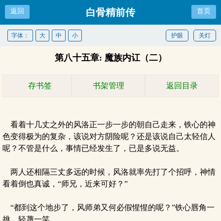
白骨精前传
返回
首页
字体：
大
中
小
护眼
关灯
第八十五章: 魔族内讧（二）
存书签
书架管理
返回目录
看着十几丈之外的风洛正一步一步的朝自己走来，铁心的神
色变得极为的复杂，该说对方阴险呢？还是该说自己太轻信人
呢？不管是什么，事情已经发生了，已是多说无益。
两人还相隔三丈多远的时候，风洛就率先打了个招呼，神情
看着倒也真诚，“师兄，近来可好？”
“都到这个地步了，风师弟又何必假惺惺的呢？”铁心唇角一
挑，轻蔑一笑。