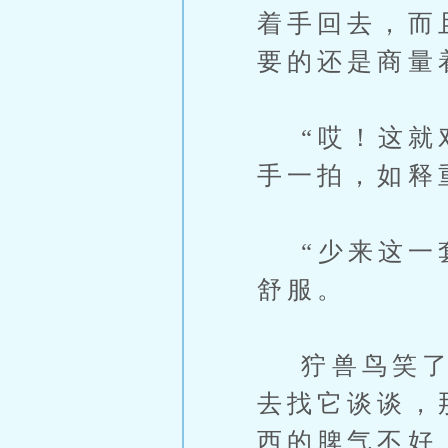
着手回去，而
要的还是商量
“哎！这就对
手一拍，如释
“少来这一套
舒服。
狞兽鸟笑了笑
去找它谈谈，
西的脾气不好