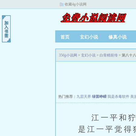
收藏4g小说网
首页
玄幻小说
修真小说
356jj小说网
>
玄幻小说
>
白骨精前传
> 第八十八
热门推荐：
九层天界
绿茵峥嵘
我是杀毒软件
美
江一平和狞兽
是江一平觉得