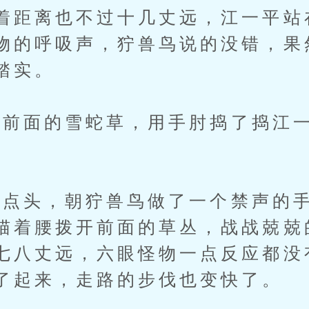
着距离也不过十几丈远，江一平站
物的呼吸声，狞兽鸟说的没错，果
踏实。
前面的雪蛇草，用手肘捣了捣江
头，朝狞兽鸟做了一个禁声的手
猫着腰拨开前面的草丛，战战兢兢
七八丈远，六眼怪物一点反应都没
了起来，走路的步伐也变快了。