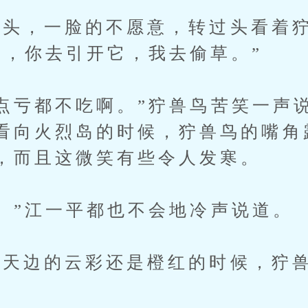
头，一脸的不愿意，转过头看着
熟，你去引开它，我去偷草。”
亏都不吃啊。”狞兽鸟苦笑一声
看向火烈岛的时候，狞兽鸟的嘴角
，而且这微笑有些令人发寒。
”江一平都也不会地冷声说道。
边的云彩还是橙红的时候，狞兽