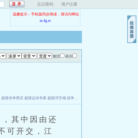
忘记密码
用户注册
温馨提示：手机版同步阅读，请访问网址
m.4g.re
翻页
夜间
夫
超级传奇商店
超级运动专家
超级浮空城
战争天堂
混元道纪
教练万岁
都市全能巨星
，其中因由还
不可开交，江