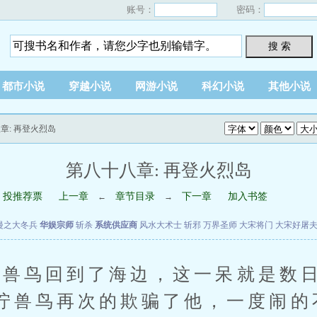
账号：
密码：
搜 索
都市小说
穿越小说
网游小说
科幻小说
其他小说
章: 再登火烈岛
第八十八章: 再登火烈岛
投推荐票
上一章
章节目录
下一章
加入书签
←
→
漫之大冬兵
华娱宗师
斩杀
系统供应商
风水大术士
斩邪
万界圣师
大宋将门
大宋好屠
鸟回到了海边，这一呆就是数日
狞兽鸟再次的欺骗了他，一度闹的