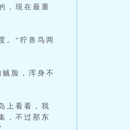
的，现在最重
度。”狞兽鸟两
的贼脸，浑身不
岛上看看，我
集，不过那东
”