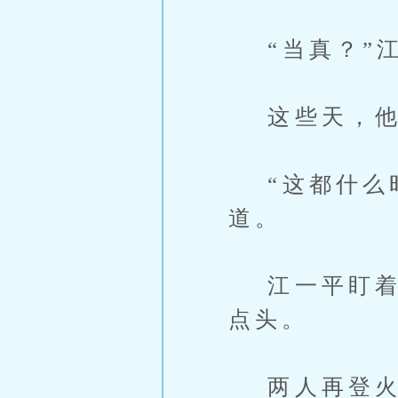
“当真？”江
这些天，他
“这都什么时
道。
江一平盯着狞
点头。
两人再登火烈