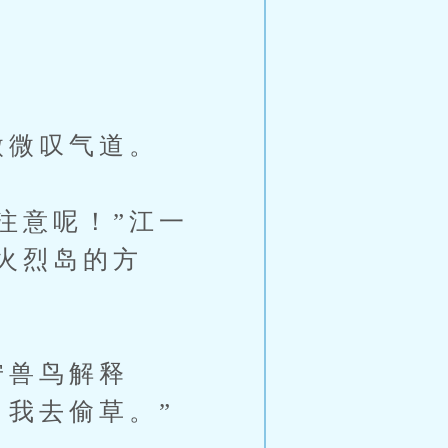
微微叹气道。
注意呢！”江一
火烈岛的方
狞兽鸟解释
，我去偷草。”