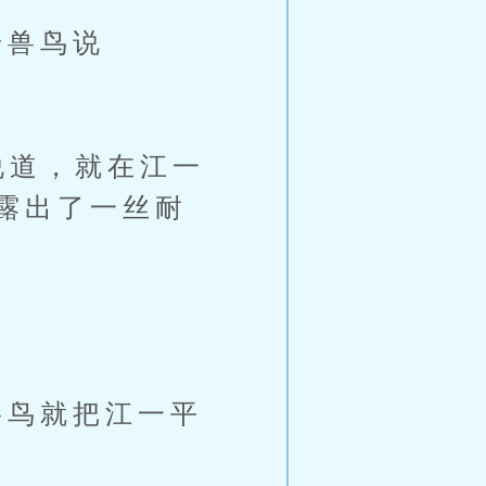
狞兽鸟说
说道，就在江一
露出了一丝耐
鸟就把江一平