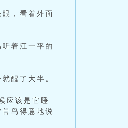
睡眼，看着外面
鸟听着江一平的
子就醒了大半。
候应该是它睡
狞兽鸟得意地说