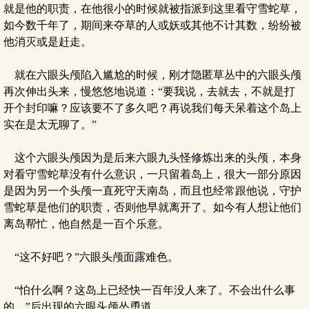
就是他的职责，在他很小的时候就被指派到这里看守雪蛇草，
如今数千年了，期间来夺草的人或妖或其他不计其数，纷纷被
他消灭或是赶走。
就在六眼头颅陷入尴尬的时候，刚才隐匿草丛中的六眼头颅
再次伸出头来，慢悠悠地说道：“要我说，去就去，不就是打
开个封印嘛？应该要不了多久吧？再说我们每天呆着这个岛上
实在是太无聊了。”
这个六眼头颅因为是后来六眼九头怪修炼出来的头颅，本身
对看守雪蛇草没有什么意识，一只留着岛上，很大一部分原因
是因为另一个头颅一直死守天南岛，而且也经常跟他说，守护
雪蛇草是他们的职责，否则他早就离开了。如今有人想让他们
离岛帮忙，他自然是一百个乐意。
“这不好吧？”六眼头颅面露难色。
“怕什么啊？这岛上已经快一百年没人来了。不会出什么事
的。”后出现的六眼头颅怂恿道。