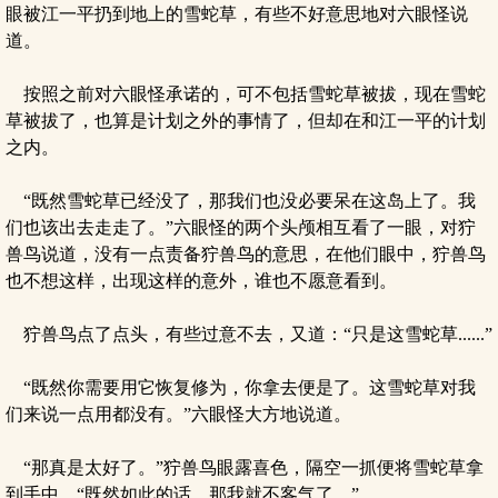
眼被江一平扔到地上的雪蛇草，有些不好意思地对六眼怪说
道。
按照之前对六眼怪承诺的，可不包括雪蛇草被拔，现在雪蛇
草被拔了，也算是计划之外的事情了，但却在和江一平的计划
之内。
“既然雪蛇草已经没了，那我们也没必要呆在这岛上了。我
们也该出去走走了。”六眼怪的两个头颅相互看了一眼，对狞
兽鸟说道，没有一点责备狞兽鸟的意思，在他们眼中，狞兽鸟
也不想这样，出现这样的意外，谁也不愿意看到。
狞兽鸟点了点头，有些过意不去，又道：“只是这雪蛇草......”
“既然你需要用它恢复修为，你拿去便是了。这雪蛇草对我
们来说一点用都没有。”六眼怪大方地说道。
“那真是太好了。”狞兽鸟眼露喜色，隔空一抓便将雪蛇草拿
到手中，“既然如此的话，那我就不客气了。”