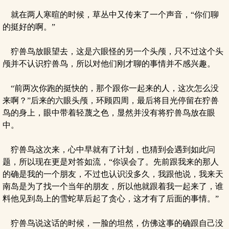
就在两人寒暄的时候，草丛中又传来了一个声音，“你们聊
的挺好的啊。”
狞兽鸟放眼望去，这是六眼怪的另一个头颅，只不过这个头
颅并不认识狞兽鸟，所以对他们刚才聊的事情并不感兴趣。
“前两次你跑的挺快的，那个跟你一起来的人，这次怎么没
来啊？”后来的六眼头颅，环顾四周，最后将目光停留在狞兽
鸟的身上，眼中带着轻蔑之色，显然并没有将狞兽鸟放在眼
中。
狞兽鸟这次来，心中早就有了计划，也猜到会遇到如此问
题，所以现在更是对答如流，“你误会了。先前跟我来的那人
的确是我的一个朋友，不过也认识没多久，我跟他说，我来天
南岛是为了找一个当年的朋友，所以他就跟着我一起来了，谁
料他见到岛上的雪蛇草后起了贪心，这才有了后面的事情。”
狞兽鸟说这话的时候，一脸的坦然，仿佛这事的确跟自己没