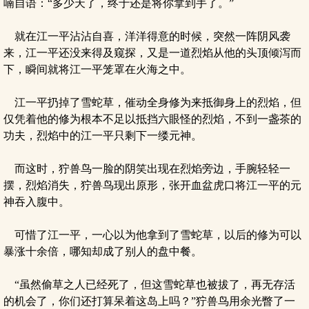
喃自语：“多少天了，终于还是将你拿到手了。”
就在江一平沾沾自喜，洋洋得意的时候，突然一阵阴风袭
来，江一平还没来得及窥探，又是一道烈焰从他的头顶倾泻而
下，瞬间就将江一平笼罩在火海之中。
江一平扔掉了雪蛇草，催动全身修为来抵御身上的烈焰，但
仅凭着他的修为根本不足以抵挡六眼怪的烈焰，不到一盏茶的
功夫，烈焰中的江一平只剩下一缕元神。
而这时，狞兽鸟一脸的阴笑出现在烈焰旁边，手腕轻轻一
摆，烈焰消失，狞兽鸟现出原形，张开血盆虎口将江一平的元
神吞入腹中。
可惜了江一平，一心以为他拿到了雪蛇草，以后的修为可以
暴涨十余倍，哪知却成了别人的盘中餐。
“虽然偷草之人已经死了，但这雪蛇草也被拔了，再无存活
的机会了，你们还打算呆着这岛上吗？”狞兽鸟用余光瞥了一