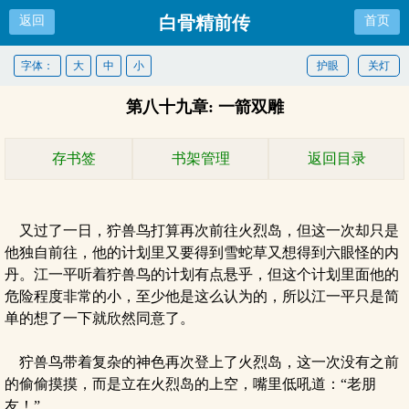
白骨精前传
返回
首页
字体：
大
中
小
护眼
关灯
第八十九章: 一箭双雕
存书签
书架管理
返回目录
又过了一日，狞兽鸟打算再次前往火烈岛，但这一次却只是
他独自前往，他的计划里又要得到雪蛇草又想得到六眼怪的内
丹。江一平听着狞兽鸟的计划有点悬乎，但这个计划里面他的
危险程度非常的小，至少他是这么认为的，所以江一平只是简
单的想了一下就欣然同意了。
狞兽鸟带着复杂的神色再次登上了火烈岛，这一次没有之前
的偷偷摸摸，而是立在火烈岛的上空，嘴里低吼道：“老朋
友！”