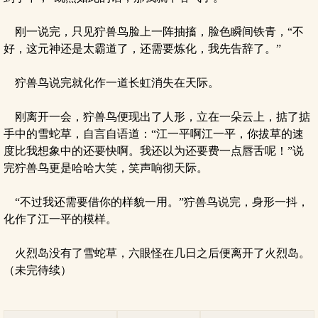
刚一说完，只见狞兽鸟脸上一阵抽搐，脸色瞬间铁青，“不
好，这元神还是太霸道了，还需要炼化，我先告辞了。”
狞兽鸟说完就化作一道长虹消失在天际。
刚离开一会，狞兽鸟便现出了人形，立在一朵云上，掂了掂
手中的雪蛇草，自言自语道：“江一平啊江一平，你拔草的速
度比我想象中的还要快啊。我还以为还要费一点唇舌呢！”说
完狞兽鸟更是哈哈大笑，笑声响彻天际。
“不过我还需要借你的样貌一用。”狞兽鸟说完，身形一抖，
化作了江一平的模样。
火烈岛没有了雪蛇草，六眼怪在几日之后便离开了火烈岛。
（未完待续）