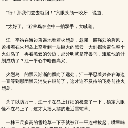
“行！那我们去去就回！”六眼头颅一咬牙，说道。
“太好了。”狞兽鸟在空中一拍双手，大喊道。
江一平站在海边遥遥地看着火烈岛，忽闻一股强烈的腥风，
紧接着在火烈岛上空看到一块巨大的黑云，大到都快盖住整个
火烈岛了，再看黑云的旁边，那分明就是狞兽鸟，难道他的计
划成功了？江一平心中暗自高兴。
火烈岛上的黑云渐渐的飘向了远处，江一平忍着兴奋在海边
一直等到那团黑云消失在眼前了，这才迫不及待的飞身前往火
烈岛。
为了以防万一，江一平在岛上仔细的检查了一下，确定六眼
怪不在岛上了，这才大摇大摆的走近雪蛇草。
一株三尺多高的雪蛇草一下子就被江一平连根拔起，嘴里喃