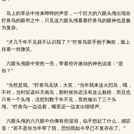
岛上的草丛中传来哗哗的声音，一个巨大的六眼头颅出现在
狞兽鸟的眼帘之中，只见这六眼头颅看着狞兽鸟的眼神也是极
为复杂。
“才几千年不见就不认识我了？”狞兽鸟双手抱于胸前，脸上
挂着一丝微笑。
六眼头颅眼中突然一亮，带着些许激动的神色说道：“是
你？”
“当然是我。”狞兽鸟见状，大笑，“当年我来这火烈岛，哦，
不对，当时应该叫天南岛，那时候你还没有这么魁梧，而且也
只有一个头颅，没想到数千年不见，竟然修出了三个头
颅。”狞兽鸟一边说着，嘴里还一边发出啧啧声。
六眼头颅的六只眼中仿佛有些湿润，似乎想起了什么，感叹
道：“若不是你当年帮了我，恐怕我如今早已不复存在了。”