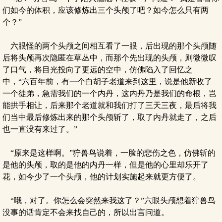
们如今的体积，应该修炼出三个头颅了吧？如今怎么只有两
个？”
六眼怪的两个头颅之间相互看了一眼，后出现的那个头颅随
后将头颅再次隐匿在草丛中，而那个先出现的头颅，则微微叹
了口气，将目光投向了更远的空中，仿佛陷入了回忆之
中，“六百年前，有一个白胡子老道来到这里，说是他新收了
一个徒弟，急需我们的一个内丹，这内丹乃是我们的命根，岂
能拱手相让，后来那个老道就和我们打了三天三夜，最后将我
们当中最后修炼出来的那个头颅斩了，取了内丹就走了，之后
也一直没有来过了。”
“原来是这样啊。”狞兽鸟说着，一脸的悲伤之色，仿佛斩的
是他的头颅，取的是他的内丹一样，但是他的心里却乐开了
花，如今少了一个头颅，他的计划实施起来就更方便了。
“哦，对了。你怎么会突然来我这了？”六眼头颅想着狞兽鸟
没事的话肯定不会来找自己的，所以出言问道。