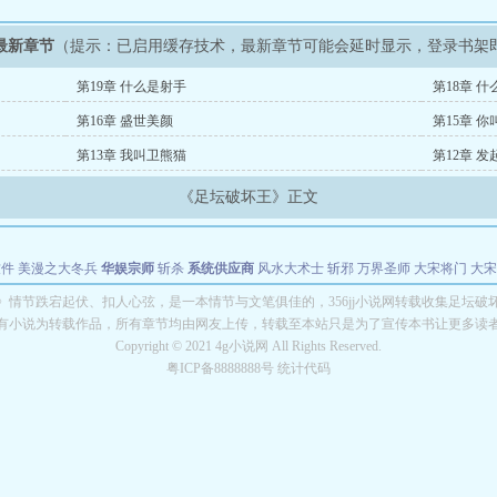
最新章节
（提示：已启用缓存技术，最新章节可能会延时显示，登录书架
第19章 什么是射手
第18章 
第16章 盛世美颜
第15章 
第13章 我叫卫熊猫
第12章 
《足坛破坏王》正文
软件
美漫之大冬兵
华娱宗师
斩杀
系统供应商
风水大术士
斩邪
万界圣师
大宋将门
大宋
能巨星
绝对交易
全职武神
位面复制大师
华娱特效大亨
原始大厨王
怪物聊天群
某美漫
》情节跌宕起伏、扣人心弦，是一本情节与文笔俱佳的，356jj小说网转载收集足坛破
有小说为转载作品，所有章节均由网友上传，转载至本站只是为了宣传本书让更多读
长别打脸
Copyright © 2021 4g小说网 All Rights Reserved.
粤ICP备8888888号 统计代码