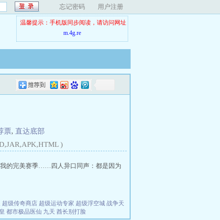
忘记密码
用户注册
温馨提示：手机版同步阅读，请访问网址
m.4g.re
荐票
,
直达底部
D,JAR,APK,HTML )
我的完美赛季……四人异口同声：都是因为
夫
超级传奇商店
超级运动专家
超级浮空城
战争天
皇
都市极品医仙
九天
酋长别打脸