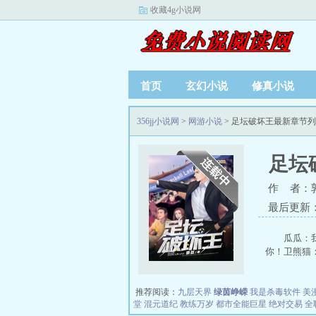
收藏4g小说网
首页
玄幻小说
修真小说
356jj小说网
>
网游小说
> 足坛破坏王最新章节
足坛
作 者：
最后更新：20
瓜瓜：
你！卫熊猫：
推荐阅读：
九层天界
绿茵峥嵘
我是杀毒软件
美
堂
混元道纪
教练万岁
都市全能巨星
绝对交易
全