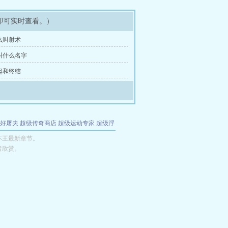
即可实时查看。）
什么叫射术
你叫什么名字
发起和终结
好屠夫
超级传奇商店
超级运动专家
超级浮
的特工
我夺舍了魔皇
都市极品医仙
九天
酋
坏王最新章节。
者欣赏。