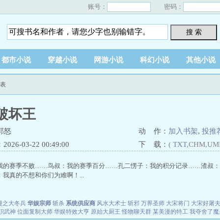
账号：
密码：
搜 索
都市小说
穿越小说
网游小说
科幻小说
其他小说
列表
破坏王
郭怒
动 作：
加入书架
,
投推
26-03-22 00:49:00
下 载：
(
TXT
,CHM,UM
我的赛季不败……鸟叔：我的赛季百分……孔二愣子：我的积分记录……渣叔：
我真的不想和你们为难啊！...
漫之大冬兵
华娱宗师
斩杀
系统供应商
风水大术士
斩邪
万界圣师
大宋将门
大宋好屠
职武神
位面复制大师
华娱特效大亨
原始大厨王
怪物聊天群
某美漫的特工
我夺舍了魔