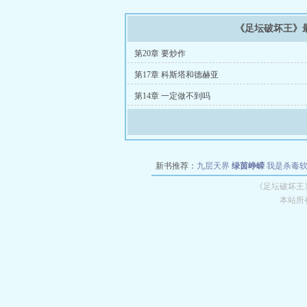
《足坛破坏王》
第20章 要炒作
第17章 科斯塔和德赫亚
第14章 一定做不到吗
新书推荐：
九层天界
绿茵峥嵘
我是杀毒
空城
战争天堂
混元道纪
教练万岁
都市全
《足坛破坏王
本站所